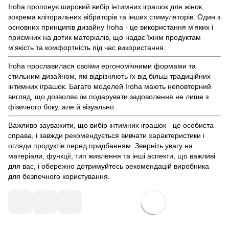
Iroha пропонує широкий вибір інтимних іграшок для жінок,
зокрема кліторальних вібраторів та інших стимуляторів. Один з
основних принципів дизайну Iroha - це використання м'яких і
приємних на дотик матеріалів, що надає їхнім продуктам
м'якість та комфортність під час використання.
Iroha прославилася своїми ергономічними формами та
стильним дизайном, які відрізняють їх від більш традиційних
інтимних іграшок. Багато моделей Iroha мають неповторний
вигляд, що дозволяє їм подарувати задоволення не лише з
фізичного боку, але й візуально.
Важливо зауважити, що вибір інтимних іграшок - це особиста
справа, і завжди рекомендується вивчати характеристики і
огляди продуктів перед придбанням. Зверніть увагу на
матеріали, функції, тип живлення та інші аспекти, що важливі
для вас, і обережно дотримуйтесь рекомендацій виробника
для безпечного користування.