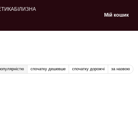
ЕТИКА
БІЛИЗНА
Мій кошик
популярністю
спочатку дешевше
спочатку дорожчі
за назвою