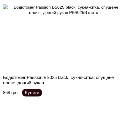
Бодістокінг Passion BS025 black, сукня-сітка, спущене
плече, довгий рукав
869 грн
Купити