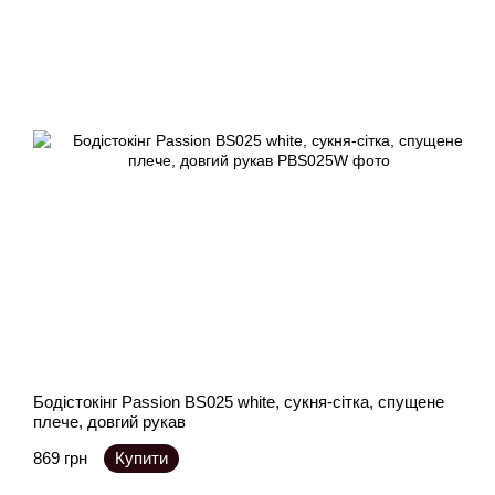
Бодістокінг Passion BS025 white, сукня-сітка, спущене
плече, довгий рукав
869 грн
Купити