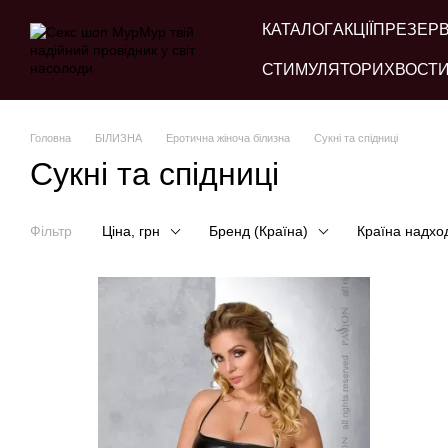
Перейти до основного контенту
КАТАЛОГ
АКЦІЇ
ПРЕЗЕР
СТИМУЛЯТОРИ
ХВОСТИ
Головна
БІЛИЗНА
Еротична жіноча білизна
Сукні та спідниці
Сукні та спідниці
Фільтр
Ціна, грн
Бренд (Країна)
Країна надхо