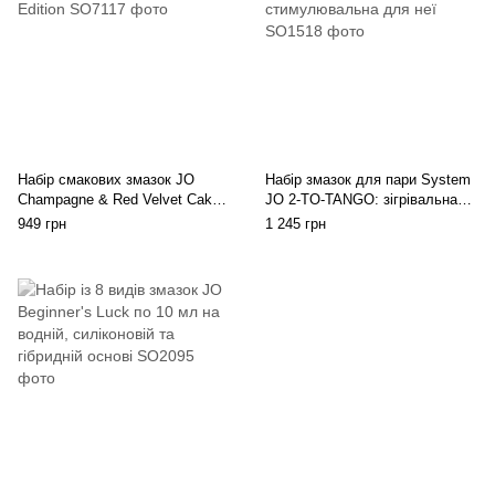
Набір смакових змазок JO
Набір змазок для пари System
Champagne & Red Velvet Cake
JO 2-TO-TANGO: зігрівальна
(2×60 мл), Limited Edition
для нього та стимулювальна
949 грн
1 245 грн
для неї