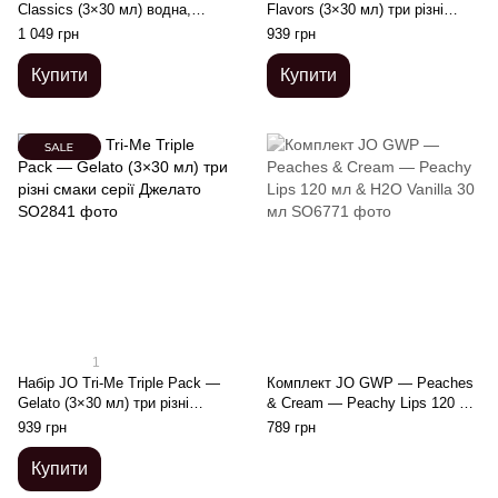
Classics (3×30 мл) водна,
Flavors (3×30 мл) три різні
силіконова та смакова змазка
смаки оральних змазок
1 049 грн
939 грн
Купити
Купити
1
Набір JO Tri-Me Triple Pack —
Комплект JO GWP — Peaches
Gelato (3×30 мл) три різні
& Cream — Peachy Lips 120 мл
смаки серії Джелато
& H2O Vanilla 30 мл
939 грн
789 грн
Купити