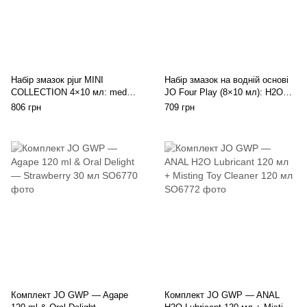
Набір змазок pjur MINI
Набір змазок на водній основі
COLLECTION 4×10 мл: med
JO Four Play (8×10 мл): H2O
REPAIR glide, WOMAN Nude,
Original, Agapé Original, H2O
806 грн
709 грн
ORIGINAL, BACKDOOR
Strawberry K
Relaxing
Комплект JO GWP — Agape
Комплект JO GWP — ANAL