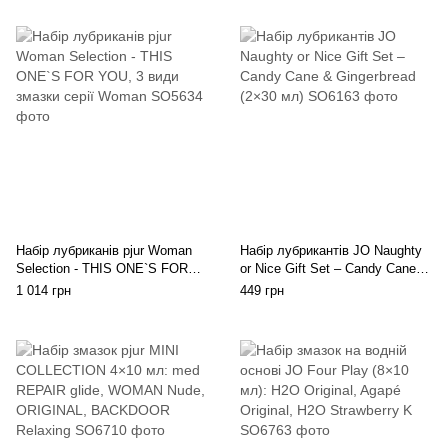
Набір лубриканів pjur Woman
Набір лубрикантів JO Naughty
Selection - THIS ONE`S FOR
or Nice Gift Set – Candy Cane &
YOU, 3 види змазки серії
Gingerbread (2×30 мл)
1 014 грн
449 грн
Woman