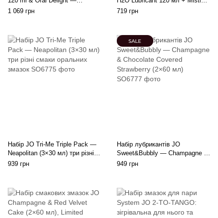
120 ml & Oral Delight —
H2O Lubricant 120 мл + Misting
Strawberry 30 мл
Toy Cleaner 120 мл
1 069 грн
719 грн
Набір JO Tri-Me Triple Pack —
Набір лубрикантів JO
Neapolitan (3×30 мл) три різні
Sweet&Bubbly — Champagne &
смаки оральних змазок
Chocolate Covered Strawberry
939 грн
949 грн
(2×60 мл)