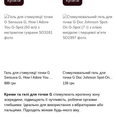
Купити
Купити
Гель для стимуляції точки G
Стимулювальний гель для
Sensuva G, How I Adore You G-
точки G Doc Johnson Spot-On
Spot (50 мл) з екстрактом
G-Spot (7 г) з олією мигдалю і
999 грн
139 грн
гуарани
перцевої м’яти
Креми та гелі для точки G
стимулюють ерогенну зону
зсередини, підвищують її чутливість, роблячи оргазми
глибшими. Ідеально для використання з вібраторами або
пальцями. Підходить жінкам будь-якого віку.