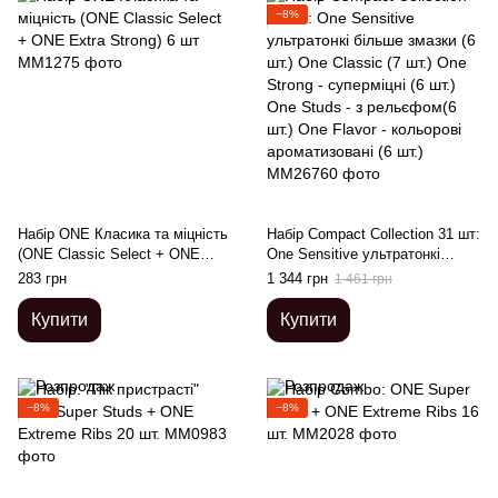
−8%
Набір ONE Класика та міцність
Набір Compact Collection 31 шт:
(ONE Classic Select + ONE
One Sensitive ультратонкі
Extra Strong) 6 шт
більше змазки (6 шт.) One
283 грн
1 344 грн
1 461 грн
Classic (7 шт.) One Strong -
суперміцні (6 шт.) One Studs - з
Купити
Купити
рельєфом(6 шт.) One Flavor -
кольорові ароматизовані (6 шт.)
−8%
−8%