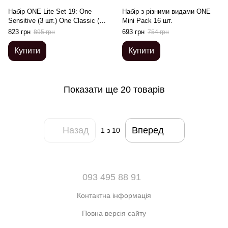
Набір ONE Lite Set 19: One
Набір з різними видами ONE
Sensitive (3 шт.) One Classic (3
Mini Pack 16 шт.
шт.) One Strong (3 шт.)
823 грн
693 грн
895 грн
754 грн
Купити
Купити
Показати ще 20 товарів
Назад
Вперед
1
з 10
093 495 88 91
Контактна інформація
Повна версія сайту