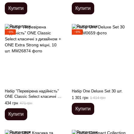
Купити
Купити
−8%
−8%
Набір "Перевірена надійність"
Набір One Deluxe Set 30 шт.
ONE Classic Select класичні з
1 301 грн
1 414 грн
дизайном + ONE Extra Strong
434 грн
471 грн
міцні, 10 шт.
Купити
Купити