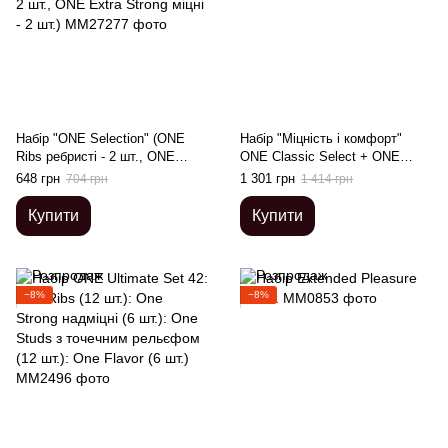
Набір "ONE Selection" (ONE
Набір "Міцність і комфорт"
Ribs ребристі - 2 шт., ONE
ONE Classic Select + ONE
Classic класичні - 2 шт., ONE
Extra Strong 30 шт.
648 грн
1 301 грн
704 грн
1 414 грн
Vanish Hyperthin тонкі - 2 шт.,
ONE Extra Strong міцні - 2 шт.)
Купити
Купити
−8%
−8%