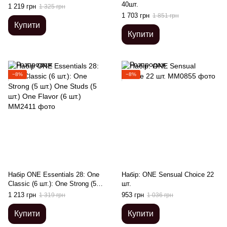
40шт.
1 219 грн
1 325 грн
1 703 грн
1 851 грн
Купити
Купити
−8%
−8%
Набір ONE Essentials 28: One
Набір: ONE Sensual Choice 22
Classic (6 шт.): One Strong (5
шт.
шт.) One Studs (5 шт.) One
1 213 грн
953 грн
1 319 грн
1 036 грн
Flavor (6 шт.)
Купити
Купити