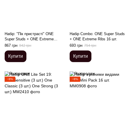
Набір: "Пік пристрасті" ONE
Набір Combo: ONE Super Studs
Super Studs + ONE Extreme
+ ONE Extreme Ribs 16 шт.
Ribs 20 шт.
867 грн
693 грн
942 грн
754 грн
Купити
Купити
−8%
−8%