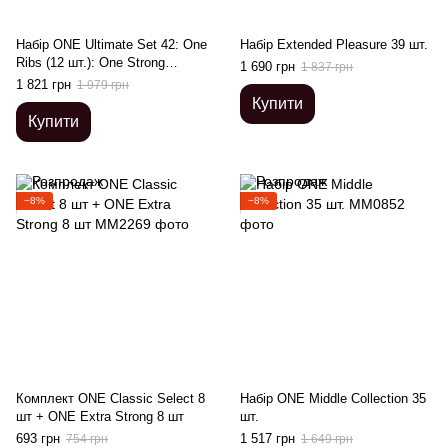
Набір ONE Ultimate Set 42: One
Набір Extended Pleasure 39 шт.
Ribs (12 шт.): One Strong
1 690 грн
1 837 грн
надміцні (6 шт.): One Studs з
1 821 грн
1 979 грн
точечним рельєфом (12 шт.):
Купити
One Flavor (6 шт.)
Купити
−8%
−8%
Комплект ONE Classic Select 8
Набір ONE Middle Collection 35
шт + ONE Extra Strong 8 шт
шт.
693 грн
1 517 грн
754 грн
1 649 грн