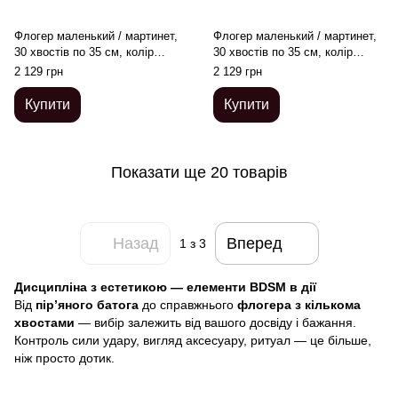
Флогер маленький / мартинет,
Флогер маленький / мартинет,
30 хвостів по 35 см, колір
30 хвостів по 35 см, колір
червоний
чорно-червоний
2 129 грн
2 129 грн
Купити
Купити
Показати ще 20 товарів
Назад
Вперед
1
з 3
Дисципліна з естетикою — елементи BDSM в дії
Від
пір’яного батога
до справжнього
флогера з кількома
хвостами
— вибір залежить від вашого досвіду і бажання.
Контроль сили удару, вигляд аксесуару, ритуал — це більше,
ніж просто дотик.