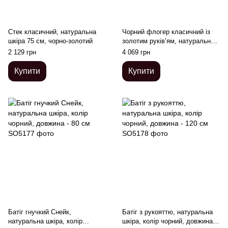
Стек класичний, натуральна
Чорний флогер класичний із
шкіра 75 см, чорно-золотий
золотим руків’ям, натуральна
шкіра, 50 хвостів, по 50см,
2 129 грн
4 069 грн
руків’я 20см
Купити
Купити
Батіг гнучкий Снейк,
Батіг з рукояттю, натуральна
натуральна шкіра, колір
шкіра, колір чорний, довжина -