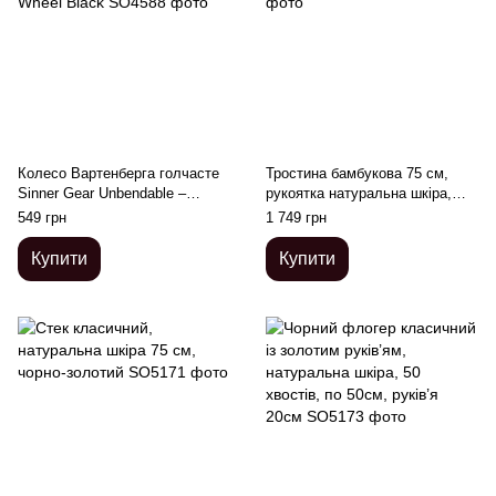
Колесо Вартенберга голчасте
Тростина бамбукова 75 см,
Sinner Gear Unbendable –
рукоятка натуральна шкіра,
Pinwheel 1-Wheel Black
чорно-золота
549 грн
1 749 грн
Купити
Купити