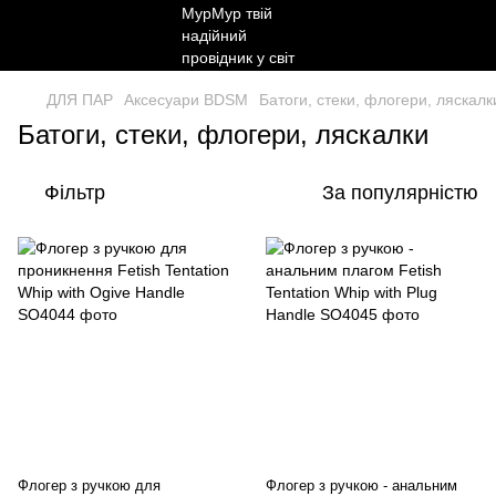
ДЛЯ ПАР
Аксесуари BDSM
Батоги, стеки, флогери, ляскалк
Батоги, стеки, флогери, ляскалки
Фільтр
За популярністю
Флогер з ручкою для
Флогер з ручкою - анальним