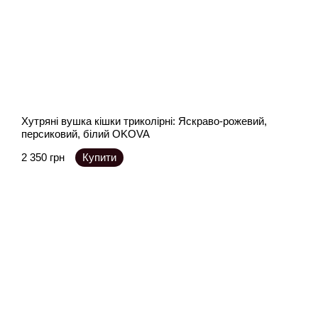
Хутряні вушка кішки триколірні: Яскраво-рожевий,
персиковий, білий OKOVA
2 350 грн
Купити