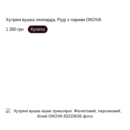
Хутряні вушка леопарда, Руді з чорним OKOVA
1 350 грн
Купити