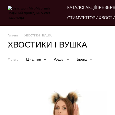
Перейти до основного контенту
КАТАЛОГ
АКЦІЇ
ПРЕЗЕР
СТИМУЛЯТОРИ
ХВОСТИ
Головна
ХВОСТИКИ І ВУШКА
ХВОСТИКИ І ВУШКА
Фільтр
Ціна, грн
Розділ
Бренд