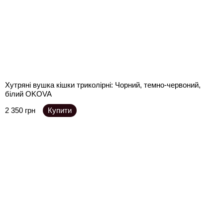
Хутряні вушка кішки триколірні: Чорний, темно-червоний,
білий OKOVA
2 350 грн
Купити