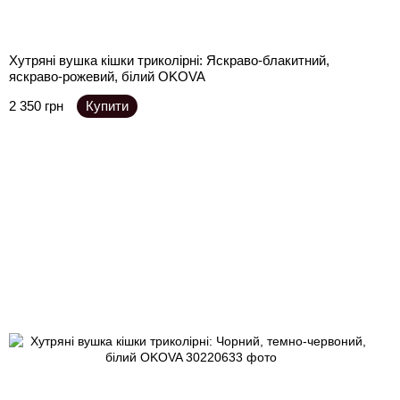
Хутряні вушка кішки триколірні: Яскраво-блакитний,
яскраво-рожевий, білий OKOVA
2 350 грн
Купити