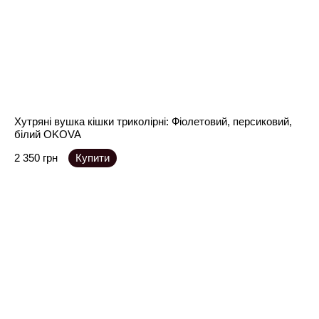
Хутряні вушка кішки триколірні: Фіолетовий, персиковий,
білий OKOVA
2 350 грн
Купити