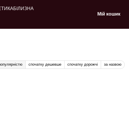
ЕТИКА
БІЛИЗНА
Мій кошик
популярністю
спочатку дешевше
спочатку дорожчі
за назвою