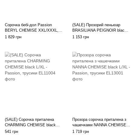
Сорочка бебі-дол Passion
(SALE) Прозорий пеньюар
BERYL CHEMISE XXL/XXXL,
BRASILIANA PEIGNOIR black
black, трусики, напівпрозора,
XXL / XXXL - Passion
1 829 грн
1 153 грн
стрічка під груди
Exclusive, трусики
(SALE) Сорочка приталена
Прозора сорочка приталена з
CHARMING CHEMISE black
чашечками NANNA CHEMISE
L/XL - Passion, трусики
black L/XL - Passion, трусики
541 грн
1 719 грн