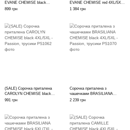
EVANE CHEMISE black
EVANE CHEMISE red 4XL/5XL -
4XL/5XL - Passion, трусики, з
Passion, трусики, з мереживом
899 грн
1 384 грн
мереживом
(SALE) Сорочка приталена
Сорочка приталена з
CAROLYN CHEMISE black
чашечками BRASILIANA
4XL/5XL - Passion, трусики
CHEMISE black 4XL/5XL -
991 грн
2 239 грн
Passion, трусики