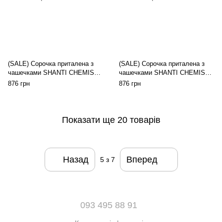
(SALE) Сорочка приталена з
(SALE) Сорочка приталена з
чашечками SHANTI CHEMISE
чашечками SHANTI CHEMISE
pink L/XL - Passion Exclusive,
pink S/M - Passion Exclusive,
876 грн
876 грн
трусики
трусики
Показати ще 20 товарів
Назад
Вперед
5
з 7
093 495 88 91