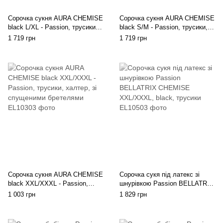
Сорочка сукня AURA CHEMISE
Сорочка сукня AURA CHEMISE
black L/XL - Passion, трусики,
black S/M - Passion, трусики,
халтер, зі спущеними
халтер, зі спущеними
1 719 грн
1 719 грн
бретелями
бретелями
Сорочка сукня AURA CHEMISE
Сорочка сукя під латекс зі
black XXL/XXXL - Passion,
шнурівкою Passion BELLATRIX
трусики, халтер, зі спущеними
CHEMISE XXL/XXXL, black,
1 003 грн
1 829 грн
бретелями
трусики