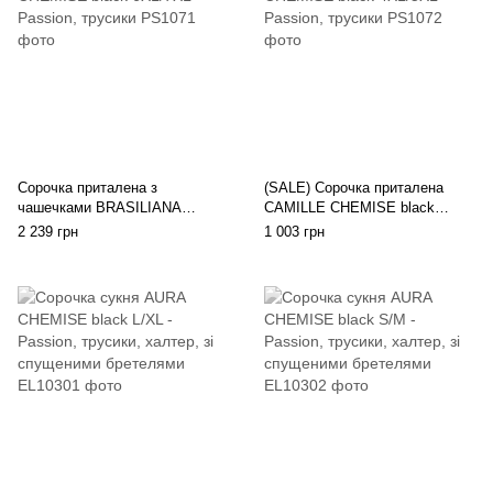
Сорочка приталена з
(SALE) Сорочка приталена
чашечками BRASILIANA
CAMILLE CHEMISE black
CHEMISE black 6XL/7XL -
4XL/5XL - Passion, трусики
2 239 грн
1 003 грн
Passion, трусики