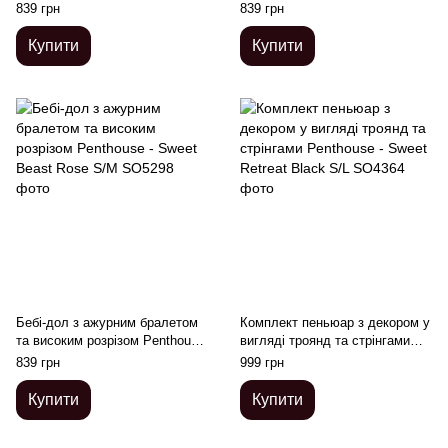
- Sweet Beast Rose M/L
- Sweet Beast Rose L/XL
839 грн
839 грн
Купити
Купити
Бебі-дол з ажурним бралетом
Комплект пеньюар з декором у
та високим розрізом Penthouse
вигляді троянд та стрінгами
- Sweet Beast Rose S/M
Penthouse - Sweet Retreat
839 грн
999 грн
Black S/L
Купити
Купити