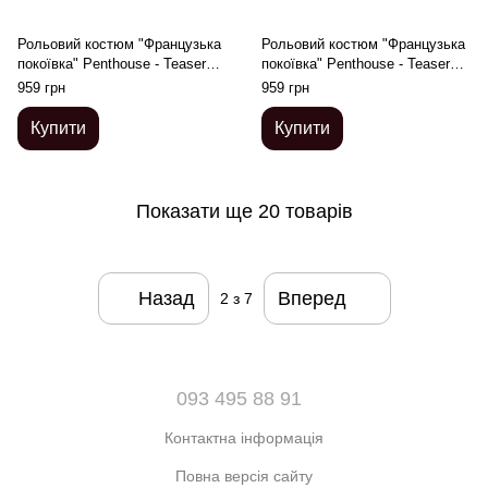
Рольовий костюм "Французька
Рольовий костюм "Французька
покоївка" Penthouse - Teaser
покоївка" Penthouse - Teaser
Black L/XL
Black S/M
959 грн
959 грн
Купити
Купити
Показати ще 20 товарів
Назад
Вперед
2
з 7
093 495 88 91
Контактна інформація
Повна версія сайту