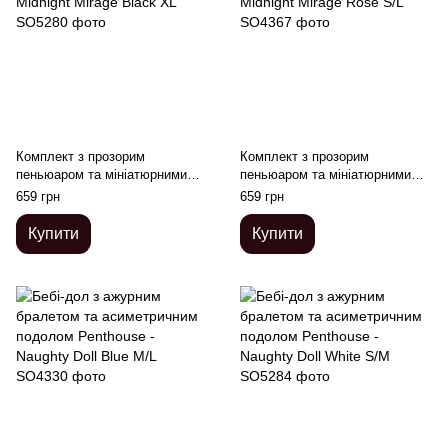
Комплект з прозорим
Комплект з прозорим
пеньюаром та мініатюрними
пеньюаром та мініатюрними
стрінгами Penthouse - Midnight
стрінгами Penthouse - Midnight
659 грн
659 грн
Mirage Black XL
Mirage Rose S/L
Купити
Купити