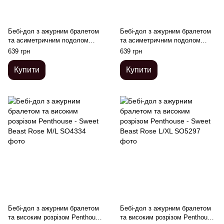
Бебі-дол з ажурним бралетом
Бебі-дол з ажурним бралетом
та асиметричним подолом
та асиметричним подолом
Penthouse - Naughty Doll Blue
Penthouse - Naughty Doll White
639 грн
639 грн
M/L
S/M
Купити
Купити
Бебі-дол з ажурним бралетом
Бебі-дол з ажурним бралетом
та високим розрізом Penthouse
та високим розрізом Penthouse