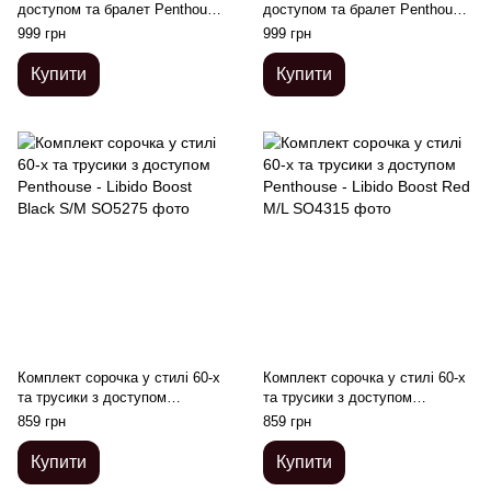
доступом та бралет Penthouse
доступом та бралет Penthouse
- Hypnotic Power Black S/L
- Hypnotic Power White S/L
999 грн
999 грн
Купити
Купити
Комплект сорочка у стилі 60-х
Комплект сорочка у стилі 60-х
та трусики з доступом
та трусики з доступом
Penthouse - Libido Boost Black
Penthouse - Libido Boost Red
859 грн
859 грн
S/M
M/L
Купити
Купити