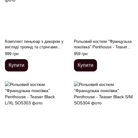
Комплект пеньюар з декором у
Рольовий костюм "Французька
вигляді троянд та стрінгами
покоївка" Penthouse - Teaser
Penthouse - Sweet Retreat
Black M/L
999 грн
959 грн
White XL
Купити
Купити