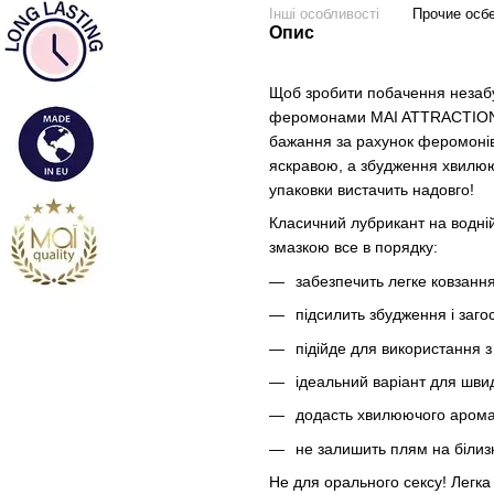
Інші особливості
Прочие осб
Опис
Щоб зробити побачення незабу
феромонами MAI ATTRACTION в
бажання за рахунок феромонів 
яскравою, а збудження хвилююч
упаковки вистачить надовго!
Класичний лубрикант на водній
змазкою все в порядку:
забезпечить легке ковзання 
підсилить збудження і заг
підійде для використання 
ідеальний варіант для швид
додасть хвилюючого аромат
не залишить плям на білизні
Не для орального сексу! Легка