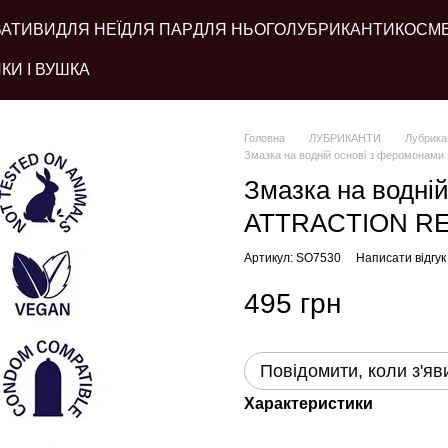
ВАТИВИ
ДЛЯ НЕЇ
ДЛЯ ПАР
ДЛЯ НЬОГО
ЛУБРИКАНТИ
КОСМ
КИ І ВУШКА
Головна
ЛУБРИКАНТИ
Лубрикан
Змазка на водній основі з феромонам
Змазка на водні
ATTRACTION RED
Артикул: SO7530
Написати відгук
495 грн
Повідомити, коли з'яв
Характеристики