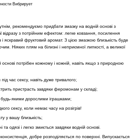
ености Вибрирует
тнім, рекомендуємо придбати змазку на водній основі з
ідразу з потрійним ефектом: легке ковзання, посилення
і яскравий фруктовий аромат. З цією змазкою близькість буде
им. Ніяких плям на білизні і неприємної липкості, а великої
 основі потрібен кожному і кожній, навіть якщо з природною
під час сексу, навіть дуже тривалого;
острить пристрасть завдяки феромонам у складі;
з будь-якими дорослими іграшками;
кого сексу, коли немає часу на розігрів!
у у вашу близькість;
 та одязі і легко змиється завдяки водній основі.
 консистенція, добре розподіляється по поверхні. Випускається