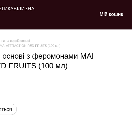
ЕТИКА
БІЛИЗНА
Мій кошик
ти на водній основі
и MAI ATTRACTION RED FRUITS (100 мл)
й основі з феромонами MAI
 FRUITS (100 мл)
иться