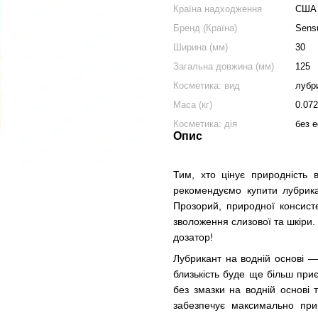
Країна надходження
США
Бренд (Країна)
Sens
Ширина (мм)
30
Загальна довжина (мм)
125
Косметика: вид
лубр
Маса (кг)
0.072
Косметика: дія
без 
Опис
Тим, хто цінує природність в
рекомендуємо купити лубрика
Прозорий, природної консист
зволоження слизової та шкіри. 
дозатор!
Лубрикант на водній основі —
близькість буде ще більш при
без змазки на водній основі 
забезпечує максимально при