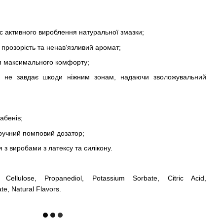
час активного вироблення натуральної змазки;
 прозорість та ненав’язливий аромат;
ля максимального комфорту;
і не завдає шкоди ніжним зонам, надаючи зволожувальний
абенів;
зручний помповий дозатор;
 з виробами з латексу та силікону.
 Cellulose, Propanediol, Potassium Sorbate, Citric Acid,
e, Natural Flavors.