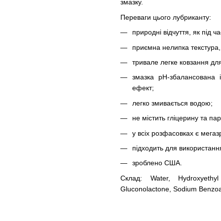
змазку.
Переваги цього лубриканту:
природні відчуття, як під 
приємна нелипка текстура,
тривале легке ковзання д
змазка pH-збалансована 
ефект;
легко змивається водою;
не містить гліцерину та пар
у всіх розфасовках є мега
підходить для використання
зроблено США.
Склад: Water, Hydroxyethyl
Gluconolactone, Sodium Benzoat