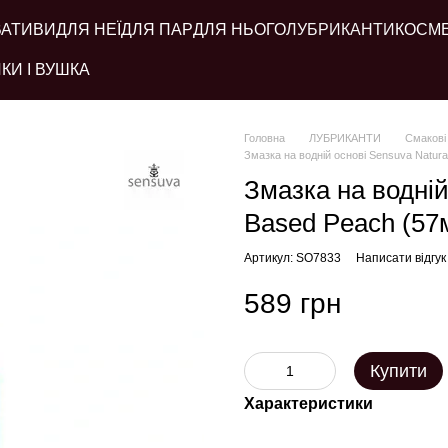
ВАТИВИ
ДЛЯ НЕЇ
ДЛЯ ПАР
ДЛЯ НЬОГО
ЛУБРИКАНТИ
КОСМ
КИ І ВУШКА
Головна
ЛУБРИКАНТИ
Смакові
Змазка на водній основі Sensuva Natura
Змазка на водній
Based Peach (57м
Артикул: SO7833
Написати відгук
589 грн
Купити
Характеристики