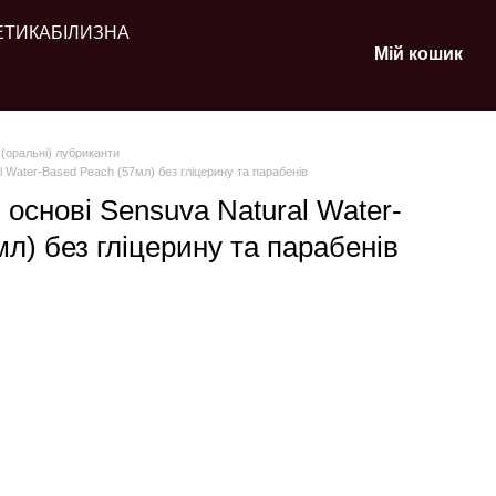
ЕТИКА
БІЛИЗНА
Мій кошик
 (оральні) лубриканти
l Water-Based Peach (57мл) без гліцерину та парабенів
 основі Sensuva Natural Water-
л) без гліцерину та парабенів