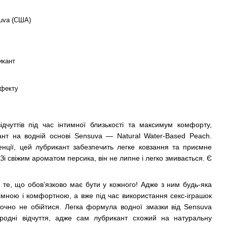
uva (США)
икант
ефекту
ідчуттів під час інтимної близькості та максимум комфорту,
нт на водній основі Sensuva — Natural Water-Based Peach.
енції, цей лубрикант забезпечить легке ковзання та приємне
Зі свіжим ароматом персика, він не липне і легко змивається. Є
 те, що обов’язково має бути у кожного! Адже з ним будь-яка
ємною і комфортною, а вже під час використання секс-іграшок
точно не обійтися. Легка формула водної змазки від Sensuva
родні відчуття, адже сам лубрикант схожий на натуральну