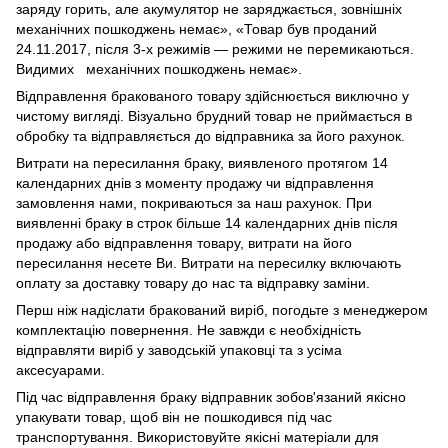
заряду горить, але акумулятор не заряджається, зовнішніх
механічних пошкоджень немає», «Товар був проданий
24.11.2017, після 3-х режимів — режими не перемикаються.
Видимих механічних пошкоджень немає».
Відправлення бракованого товару здійснюється виключно у
чистому вигляді. Візуально брудний товар не приймається в
обробку та відправляється до відправника за його рахунок.
Витрати на пересилання браку, виявленого протягом 14
календарних днів з моменту продажу чи відправлення
замовлення нами, покриваються за наш рахунок. При
виявленні браку в строк більше 14 календарних днів після
продажу або відправлення товару, витрати на його
пересилання несете Ви. Витрати на пересилку включають
оплату за доставку товару до нас та відправку заміни.
Перш ніж надіслати бракований виріб, погодьте з менеджером
комплектацію повернення. Не завжди є необхідність
відправляти виріб у заводській упаковці та з усіма
аксесуарами.
Під час відправлення браку відправник зобов'язаний якісно
упакувати товар, щоб він не пошкодився під час
транспортування. Використовуйте якісні матеріали для