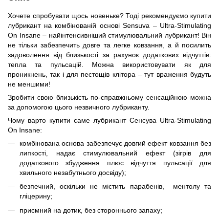
Хочете спробувати щось новеньке? Тоді рекомендуємо купити
лубрикант на комбінованій основі Sensuva – Ultra-Stimulating
On Insane – найінтенсивніший стимулювальний лубрикант! Він
не тільки забезпечить довге та легке ковзання, а й посилить
задоволення від близькості за рахунок додаткових відчуттів:
тепла та пульсацій. Можна використовувати як для
проникнень, так і для пестощів клітора – тут враження будуть
не меншими!
Зробити свою близькість по-справжньому сенсаційною можна
за допомогою цього незвичного лубриканту.
Чому варто купити саме лубрикант Сенсува Ultra-Stimulating
On Insane:
комбінована основа забезпечує довгий ефект ковзання без
липкості, надає стимулювальний ефект (зігрів для
додаткового збудження плюс відчуття пульсації для
хвильного незабутнього досвіду);
безпечний, оскільки не містить парабенів, ментолу та
гліцерину;
приємний на дотик, без стороннього запаху;