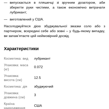
випускається в пляшечці зі зручним дозатором, аби
зберегти руки чистими, а також економічно витрачати
лубрикант;
виготовлений у США.
Насолоджуйтеся дією збуджувальної змазки соло або з
партнером, всередині себе або зовні – у будь-якому випадку,
ви запам’ятаєте цей неймовірний досвід.
Характеристики
Косметика: вид
лубрикант
Упаковка: маса
0.072
(кг)
Упаковка:
12.5
висота (см)
Косметика: дія
збуджуючий
Упаковка:
3
довжина (см)
Країна
США
надходження