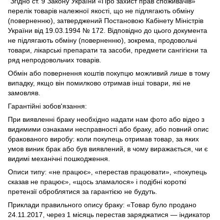
"Згідно ст. 9 Закону України «Про захист прав споживачів»
перелік товарів належної якості, що не підлягають обміну
(поверненню), затверджений Постановою Кабінету Міністрів
України від 19.03.1994 № 172. Відповідно до цього документа
не підлягають обміну (поверненню), зокрема, продовольчі
товари, лікарські препарати та засоби, предмети сангігієни та
ряд непродовольчих товарів.
Обмін або повернення коштів покупцю можливий лише в тому
випадку, якщо він помилково отримав інші товари, які не
замовляв.
Гарантійні зобов'язання:
При виявленні браку необхідно надати нам фото або відео з
видимими ознаками несправності або браку, або повний опис
бракованого виробу: коли покупець отримав товар, за яких
умов виник брак або був виявлений, в чому виражається, чи є
видимі механічні пошкодження.
Описи типу: «не працює», «перестав працювати», «покупець
сказав не працює», «щось зламалося» і подібні короткі
претензії оброблятися за гарантією не будуть.
Приклади правильного опису браку: «Товар було продано
24.11.2017, через 1 місяць перестав заряджатися — індикатор