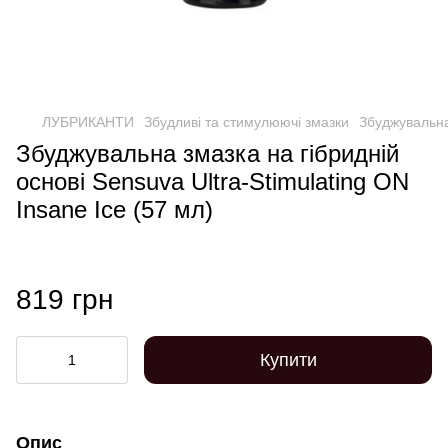
ЛУБРИКАНТИ
Збудливі та стимулюючі змазки
Збуджувальна 
Збуджувальна змазка на гібридній
основі Sensuva Ultra-Stimulating ON
Insane Ice (57 мл)
819 грн
Купити
Опис