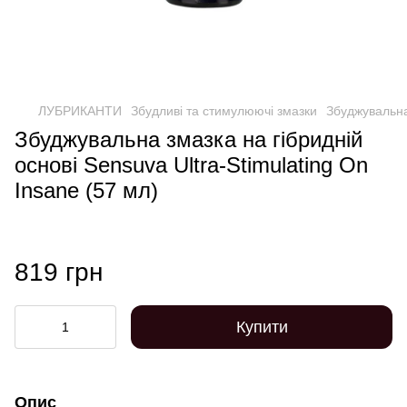
ЛУБРИКАНТИ
Збудливі та стимулюючі змазки
Збуджувальна 
Збуджувальна змазка на гібридній
основі Sensuva Ultra-Stimulating On
Insane (57 мл)
819 грн
Купити
Опис