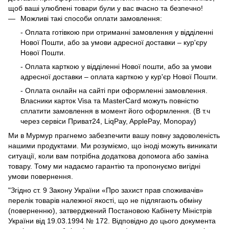
щоб ваші улюблені товари були у вас вчасно та безпечно!
Можливі такі способи оплати замовлення:
- Оплата готівкою при отриманні замовлення у відділенні
Нової Пошти, або за умови адресної доставки – кур'єру
Нової Пошти.
- Оплата карткою у відділенні Нової пошти, або за умови
адресної доставки – оплата карткою у кур'єр Нової Пошти.
- Оплата онлайн на сайті при оформленні замовлення.
Власники карток Visa та MasterCard можуть повністю
сплатити замовлення в момент його оформлення. (В т.ч
через сервіси Приват24, LiqPay, ApplePay, Monopay)
Ми в Мурмур прагнемо забезпечити вашу повну задоволеність
нашими продуктами. Ми розуміємо, що іноді можуть виникати
ситуації, коли вам потрібна додаткова допомога або заміна
товару. Тому ми надаємо гарантію та пропонуємо вигідні
умови повернення.
"Згідно ст. 9 Закону України «Про захист прав споживачів»
перелік товарів належної якості, що не підлягають обміну
(поверненню), затверджений Постановою Кабінету Міністрів
України від 19.03.1994 № 172. Відповідно до цього документа