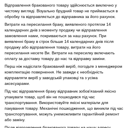
Відправлення бракованого товару здійснюється виключно у
чистому вигляді. Візуально брудний товар не приймається в
обробку та відправляється до відправника за його рахунок.
Витрати на пересилання браку, виявленого протягом 14
календарних днів з моменту продажу чи відправлення
замовлення нами, покриваються за наш рахунок. При
виявленні браку в строк більше 14 календарних днів після
продажу або відправлення товару, витрати на його
пересилання несете Ви. Витрати на пересилку включають
оплату за доставку товару до нас та відправку заміни.
Перш ніж надіслати бракований виріб, погодьте з менеджером
комплектацію повернення. Не завжди є необхідність
відправляти виріб у заводській упаковці та з усіма
аксесуарами.
Під час відправлення браку відправник зобов'язаний якісно
упакувати товар, щоб він не пошкодився під час
транспортування. Використовуйте якісні матеріали для
пакування товару. Механічні пошкодження, що виникли під час
транспортування, можуть унеможливити гарантійний ремонт
або заміну.
Після відправлення бракованого товару на нашу адресу