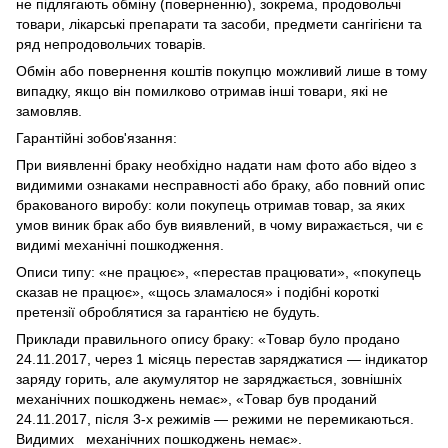
не підлягають обміну (поверненню), зокрема, продовольчі
товари, лікарські препарати та засоби, предмети сангігієни та
ряд непродовольчих товарів.
Обмін або повернення коштів покупцю можливий лише в тому
випадку, якщо він помилково отримав інші товари, які не
замовляв.
Гарантійні зобов'язання:
При виявленні браку необхідно надати нам фото або відео з
видимими ознаками несправності або браку, або повний опис
бракованого виробу: коли покупець отримав товар, за яких
умов виник брак або був виявлений, в чому виражається, чи є
видимі механічні пошкодження.
Описи типу: «не працює», «перестав працювати», «покупець
сказав не працює», «щось зламалося» і подібні короткі
претензії оброблятися за гарантією не будуть.
Приклади правильного опису браку: «Товар було продано
24.11.2017, через 1 місяць перестав заряджатися — індикатор
заряду горить, але акумулятор не заряджається, зовнішніх
механічних пошкоджень немає», «Товар був проданий
24.11.2017, після 3-х режимів — режими не перемикаються.
Видимих механічних пошкоджень немає».