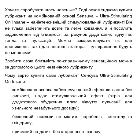
Хочете спробувати щось новеньке? Тоді рекомендуємо купити
лубрикант на комбінованій основі Sensuva – Ultra-Stimulating
On Insane – найінтенсивніший стимулювальний лубрикант! Він
не тільки забезпечить довге та легке ковзання, а й посилить
задоволення від близькості за рахунок додаткових відчуттів:
тепла та пульсацій. Можна використовувати як для
проникнень, так і для пестощів клітора – тут враження будуть
не меншими!
Зробити свою близькість по-справжньому сенсаційною можна
за допомогою цього незвичного лубриканту.
Чому варто купити саме лубрикант Сенсува Ultra-Stimulating
On Insane:
комбінована основа забезпечує довгий ефект ковзання без
липкості, надає стимулювальний ефект (зігрів для
додаткового збудження плюс відчуття пульсації для
хвильного незабутнього досвіду);
безпечний, оскільки не містить парабенів, ментолу та
гліцерину;
приємний на дотик, без стороннього запаху;