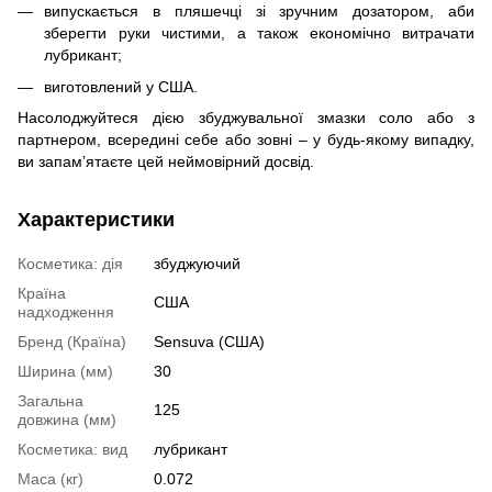
випускається в пляшечці зі зручним дозатором, аби
зберегти руки чистими, а також економічно витрачати
лубрикант;
виготовлений у США.
Насолоджуйтеся дією збуджувальної змазки соло або з
партнером, всередині себе або зовні – у будь-якому випадку,
ви запам’ятаєте цей неймовірний досвід.
Характеристики
Косметика: дія
збуджуючий
Країна
США
надходження
Бренд (Країна)
Sensuva (США)
Ширина (мм)
30
Загальна
125
довжина (мм)
Косметика: вид
лубрикант
Маса (кг)
0.072