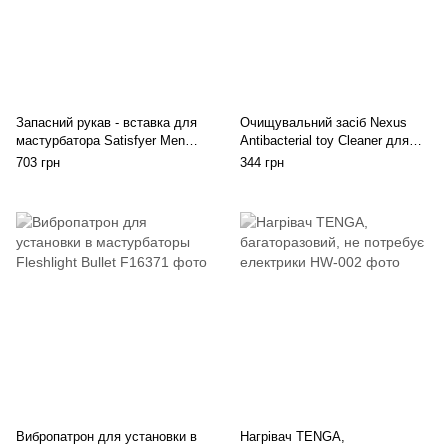
Запасний рукав - вставка для
Очищувальний засіб Nexus
мастурбатора Satisfyer Men
Antibacterial toy Cleaner для
PRESSURE SPIRAL
дезінфекції масажерів
703 грн
344 грн
простати та іграшок
Вибропатрон для установки в
Нагрівач TENGA,