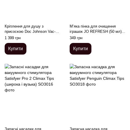
Кріплення для душу з
М’яка пінка для очищення
присоскою Doc Johnson Vac-U-
іграшок JO REFRESH (50 мл),
Lock - Deluxe Suction Cup Plug
дезінфекційна, проникає
1 399 грн
349 грн
для іграшок
глибоко
Купити
Купити
Запасні насадки для
Запасна насадка для