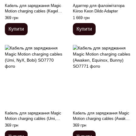
Кабель для заряджання Magic
Адаптер для фалоімітатора
Motion charging cables (Kegel
Kiiroo Keon Dildo Adapter
Master Gen2, Kegel Coach ,
369 грн
1 669 грн
Zenith)
Купити
Купити
Кабель для заряджання Magic
Кабель для заряджання Magic
Motion charging cables (Umi,
Motion charging cables (Awaken,
NyX, Bobi)
Equinox, Bunny)
369 грн
369 грн