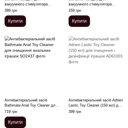
вакуумного стимулятора
вакуумного стимулятора
Satisfyer Pro 2 Climax Tips
Satisfyer Penguin Climax Tips
389 грн
159 грн
(широка і вузька)
Купити
Купити
Антибактеріальний засіб
Антибактеріальний засіб Adrien
Bathmate Anal Toy Cleaner для
Lastic Toy Cleaner (150 мл) для
очищення анальних іграшок
очищення і дезінфекції іграшок
719 грн
399 грн
Купити