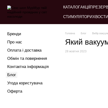
Перейти до основного контенту
КАТАЛОГ
АКЦІЇ
ПРЕЗЕР
СТИМУЛЯТОРИ
ХВОСТИ
Бренди
Головна
Блог
Вибір вакуу
Який вакуу
Про нас
Оплата і доставка
28 жовтня 2023
Обмін та повернення
Контактна інформація
Блог
Угода користувача
Оферта