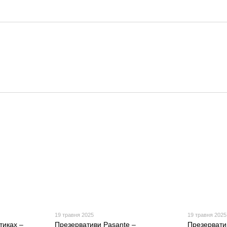
19 травня 2025
19 травня 2025
тиках –
Презервативи Pasante –
Презервати