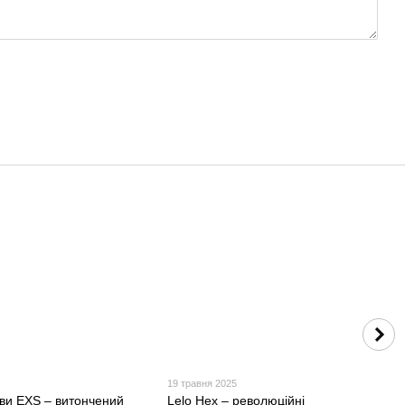
19 травня 2025
ви EXS – витончений
Lelo Hex – революційні