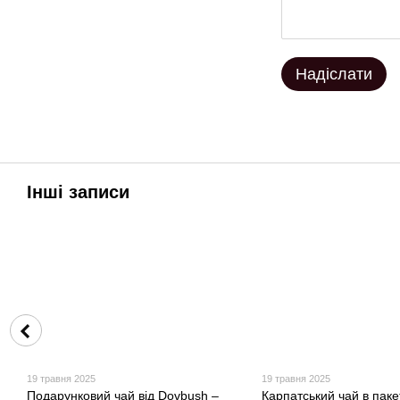
Надіслати
Інші записи
19 травня 2025
19 травня 2025
Подарунковий чай від Dovbush –
Карпатський чай в паке