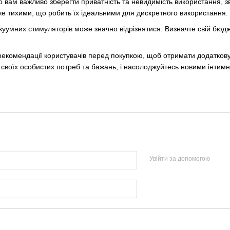
о вам важливо зберегти приватність та невидимість використання, зв
же тихими, що робить їх ідеальними для дискретного використання.
акуумних стимуляторів може значно відрізнятися. Визначте свій бюд
 рекомендації користувачів перед покупкою, щоб отримати додаткову
своїх особистих потреб та бажань, і насолоджуйтесь новими інтим
Увійти за допомогою