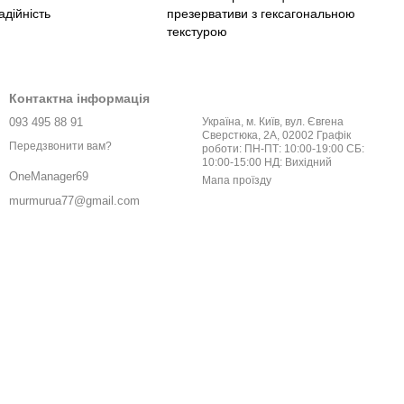
адійність
презервативи з гексагональною
текстурою
Контактна інформація
093 495 88 91
Україна, м. Київ, вул. Євгена
Сверстюка, 2А, 02002 Графік
Передзвонити вам?
роботи: ПН-ПТ: 10:00-19:00 СБ:
10:00-15:00 НД: Вихідний
OneManager69
Мапа проїзду
murmurua77@gmail.com