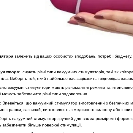
улятора
залежить від ваших особистих вподобань, потреб і бюджету. 
мулятора
: Існують різні типи вакуумних стимуляторів, такі як кліто
 тіла. Виберіть той, який найбільше вас зацікавить і відповідає ваш
Деякі вакуумні стимулятори мають різноманітні режими та інтенсивно
ї можуть забезпечити різні типи задоволення.
: Впевніться, що вакуумний стимулятор виготовлений з безпечних ма
мні іграшки, зазвичай, виготовляють з медичного силікону або інших
иберіть вакуумний стимулятор зручний для вас за розміром і формо
ь забезпечити більше поверхні стимуляції.