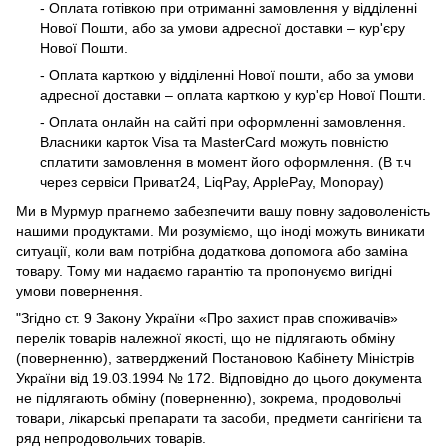
- Оплата готівкою при отриманні замовлення у відділенні
Нової Пошти, або за умови адресної доставки – кур'єру
Нової Пошти.
- Оплата карткою у відділенні Нової пошти, або за умови
адресної доставки – оплата карткою у кур'єр Нової Пошти.
- Оплата онлайн на сайті при оформленні замовлення.
Власники карток Visa та MasterCard можуть повністю
сплатити замовлення в момент його оформлення. (В т.ч
через сервіси Приват24, LiqPay, ApplePay, Monopay)
Ми в Мурмур прагнемо забезпечити вашу повну задоволеність
нашими продуктами. Ми розуміємо, що іноді можуть виникати
ситуації, коли вам потрібна додаткова допомога або заміна
товару. Тому ми надаємо гарантію та пропонуємо вигідні
умови повернення.
"Згідно ст. 9 Закону України «Про захист прав споживачів»
перелік товарів належної якості, що не підлягають обміну
(поверненню), затверджений Постановою Кабінету Міністрів
України від 19.03.1994 № 172. Відповідно до цього документа
не підлягають обміну (поверненню), зокрема, продовольчі
товари, лікарські препарати та засоби, предмети сангігієни та
ряд непродовольчих товарів.