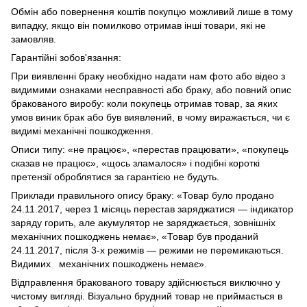
Обмін або повернення коштів покупцю можливий лише в тому
випадку, якщо він помилково отримав інші товари, які не
замовляв.
Гарантійні зобов'язання:
При виявленні браку необхідно надати нам фото або відео з
видимими ознаками несправності або браку, або повний опис
бракованого виробу: коли покупець отримав товар, за яких
умов виник брак або був виявлений, в чому виражається, чи є
видимі механічні пошкодження.
Описи типу: «не працює», «перестав працювати», «покупець
сказав не працює», «щось зламалося» і подібні короткі
претензії оброблятися за гарантією не будуть.
Приклади правильного опису браку: «Товар було продано
24.11.2017, через 1 місяць перестав заряджатися — індикатор
заряду горить, але акумулятор не заряджається, зовнішніх
механічних пошкоджень немає», «Товар був проданий
24.11.2017, після 3-х режимів — режими не перемикаються.
Видимих механічних пошкоджень немає».
Відправлення бракованого товару здійснюється виключно у
чистому вигляді. Візуально брудний товар не приймається в