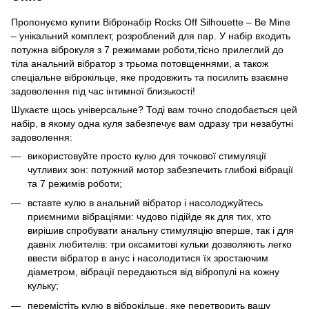
Пропонуємо купити Вібронабір Rocks Off Silhouette – Be Mine
– унікальний комплект, розроблений для пар. У набір входить
потужна віброкуля з 7 режимами роботи,тісно прилеглий до
тіла анальний вібратор з трьома потовщеннями, а також
спеціальне віброкільце, яке продовжить та посилить взаємне
задоволення під час інтимної близькості!
Шукаєте щось універсальне? Тоді вам точно сподобається цей
набір, в якому одна куля забезпечує вам одразу три незабутні
задоволення:
використовуйте просто кулю для точкової стимуляції
чутливих зон: потужний мотор забезпечить глибокі вібрації
та 7 режимів роботи;
вставте кулю в анальний вібратор і насолоджуйтесь
приємними вібраціями: чудово підійде як для тих, хто
вирішив спробувати анальну стимуляцію вперше, так і для
давніх любителів: три оксамитові кульки дозволяють легко
ввести вібратор в анус і насолодитися їх зростаючим
діаметром, вібрації передаються від вібропулі на кожну
кульку;
перемістіть кулю в віброкільце, яке перетворить вашу