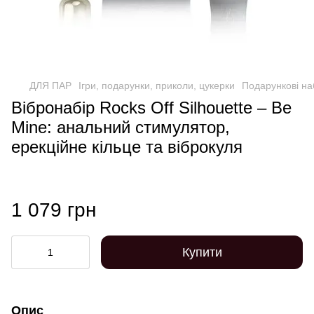
ДЛЯ ПАР
Ігри, подарунки, приколи, цукерки
Подарункові на
Вібронабір Rocks Off Silhouette – Be
Mine: анальний стимулятор,
ерекційне кільце та віброкуля
1 079 грн
Купити
Опис