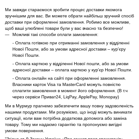
Ми завжди стараємося зробити процес доставки якомога
зручнішим для вас. Ви можете обрати найбільш зручний спосіб
доставки при оформленні замовлення. Робимо все можливе,
щоб ваші улюблені товари були у вас вчасно та безпечно!
Можливі такі способи оплати замовлення:
- Оплата готівкою при отриманні замовлення у відділенні
Нової Пошти, або за умови адресної доставки – кур'єру
Нової Пошти.
- Оплата карткою у відділенні Нової пошти, або за умови
адресної доставки – оплата карткою у кур'єр Нової Пошти.
- Оплата онлайн на сайті при оформленні замовлення.
Власники карток Visa та MasterCard можуть повністю
сплатити замовлення в момент його оформлення. (В т.ч
через сервіси Приват24, LiqPay, ApplePay, Monopay)
Ми в Мурмур прагнемо забезпечити вашу повну задоволеність
нашими продуктами. Ми розуміємо, що іноді можуть виникати
ситуації, коли вам потрібна додаткова допомога або заміна
товару. Тому ми надаємо гарантію та пропонуємо вигідні
умови повернення.
"Згідно ст. 9 Закону України «Про захист прав споживачів»