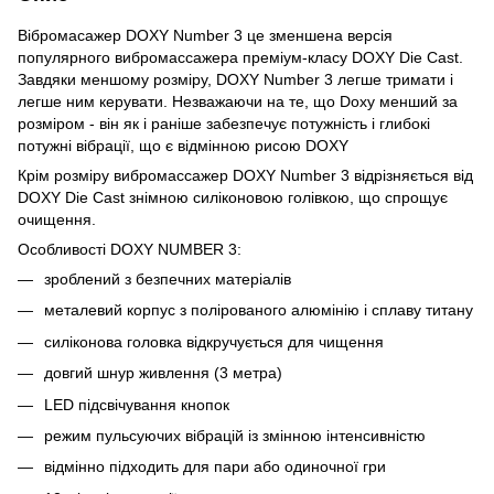
Вібромасажер DOXY Number 3 це зменшена верcія
популярного вибромассажера преміум-класу DOXY Die Cast.
Завдяки меншому розміру, DOXY Number 3 легше тримати і
легше ним керувати. Незважаючи на те, що Doxy менший за
розміром - він як і раніше забезпечує потужність і глибокі
потужні вібрації, що є відмінною рисою DOXY
Крім розміру вибромассажер DOXY Number 3 відрізняється від
DOXY Die Cast знімною силіконовою голівкою, що спрощує
очищення.
Особливості DOXY NUMBER 3:
зроблений з безпечних матеріалів
металевий корпус з полірованого алюмінію і сплаву титану
силіконова головка відкручується для чищення
довгий шнур живлення (3 метра)
LED підсвічування кнопок
режим пульсуючих вібрацій із змінною інтенсивністю
відмінно підходить для пари або одиночної гри