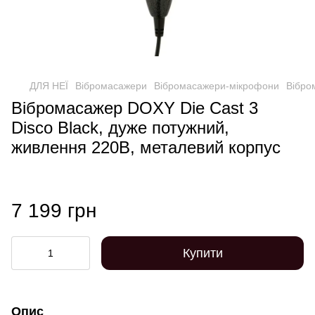
ДЛЯ НЕЇ
Вібромасажери
Вібромасажери-мікрофони
Вібро
Вібромасажер DOXY Die Cast 3
Disco Black, дуже потужний,
живлення 220В, металевий корпус
7 199 грн
Купити
Опис