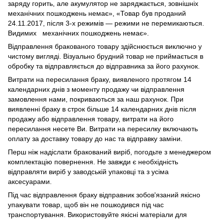
заряду горить, але акумулятор не заряджається, зовнішніх
механічних пошкоджень немає», «Товар був проданий
24.11.2017, після 3-х режимів — режими не перемикаються.
Видимих механічних пошкоджень немає».
Відправлення бракованого товару здійснюється виключно у
чистому вигляді. Візуально брудний товар не приймається в
обробку та відправляється до відправника за його рахунок.
Витрати на пересилання браку, виявленого протягом 14
календарних днів з моменту продажу чи відправлення
замовлення нами, покриваються за наш рахунок. При
виявленні браку в строк більше 14 календарних днів після
продажу або відправлення товару, витрати на його
пересилання несете Ви. Витрати на пересилку включають
оплату за доставку товару до нас та відправку заміни.
Перш ніж надіслати бракований виріб, погодьте з менеджером
комплектацію повернення. Не завжди є необхідність
відправляти виріб у заводській упаковці та з усіма
аксесуарами.
Під час відправлення браку відправник зобов'язаний якісно
упакувати товар, щоб він не пошкодився під час
транспортування. Використовуйте якісні матеріали для