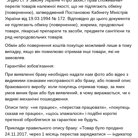
перелік товарів належної якості, що не підлягають обміну
(поверненню), затверджений Постановою Кабінету Міністрів
України від 19.03.1994 № 172. Відповідно до цього документа
не підлягають обміну (поверненню), зокрема, продовольчі
товари, лікарські препарати та засоби, предмети сангігієни та
ряд непродовольчих товарів.
Обмін або повернення коштів покупцю можливий лише в тому
випадку, якщо він помилково отримав інші товари, які не
замовляв.
Гарантійні зобов'язання:
При виявленні браку необхідно надати нам фото або відео з
видимими ознаками несправності або браку, або повний опис
бракованого виробу: коли покупець отримав товар, за яких
умов виник брак або був виявлений, в чому виражається, чи є
видимі механічні пошкодження.
Описи типу: «не працює», «перестав працювати», «покупець
сказав не працює», «щось зламалося» і подібні короткі
претензії оброблятися за гарантією не будуть.
Приклади правильного опису браку: «Товар було продано
24.11.2017, через 1 місяць перестав заряджатися — індикатор