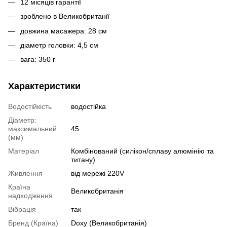
12 місяців гарантії
зроблено в Великобританії
довжина масажера: 28 см
діаметр головки: 4,5 см
вага: 350 г
Характеристики
Водостійкість
водостійка
Діаметр:
максимальний
45
(мм)
Матеріал
Комбінований (силікон/сплаву алюмінію та
титану)
Живлення
від мережі 220V
Країна
Великобританія
надходження
Вібрація
так
Бренд (Країна)
Doxy (Великобританія)