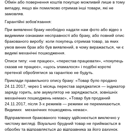
Обмін або повернення коштів покупцю можливий лише в тому
випадку, якщо він помилково отримав інші товари, які не
замовляв.
Гарантійні зобов'язання:
При виявленні браку необхідно надати нам фото або відео з
видимими ознаками несправності або браку, або повний опис
бракованого виробу: коли покупець отримав товар, за яких
умов виник брак або був виявлений, в чому виражається, чи є
видимі механічні пошкодження.
Описи типу: «не працює», «перестав працювати», «покупець
сказав не працює», «щось зламалося» і подібні короткі
претензії оброблятися за гарантією не будуть.
Приклади правильного опису браку: «Товар було продано
24.11.2017, через 1 місяць перестав заряджатися — індикатор
заряду горить, але акумулятор не заряджається, зовнішніх
механічних пошкоджень немає», «Товар був проданий
24.11.2017, після 3-х режимів — режими не перемикаються.
Видимих механічних пошкоджень немає».
Відправлення бракованого товару здійснюється виключно у
чистому вигляді. Візуально брудний товар не приймається в
обробку та відправляється до відправника за його рахунок.