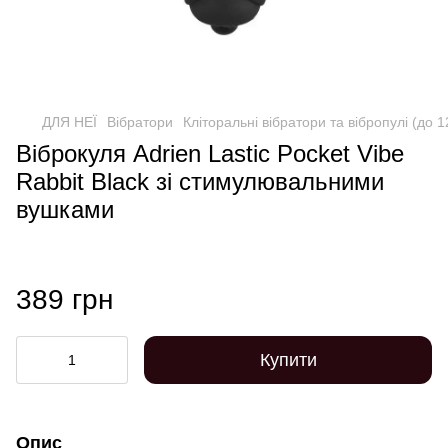
ДЛЯ НЕЇ
Вібратори
Кліторальні вібратори та вібропулі (до 
Віброкуля Adrien Lastic Pocket Vibe
Rabbit Black зі стимулювальними
вушками
389 грн
Купити
Опис