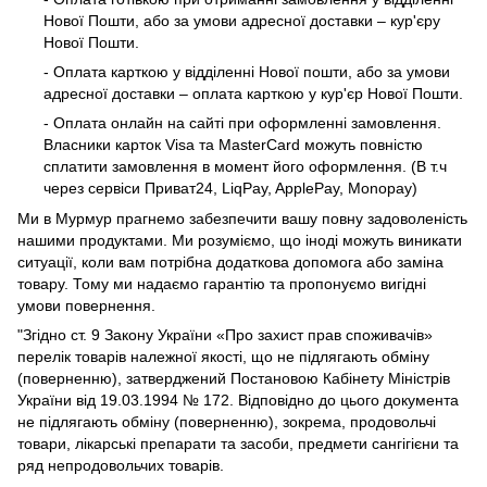
Нової Пошти, або за умови адресної доставки – кур'єру
Нової Пошти.
- Оплата карткою у відділенні Нової пошти, або за умови
адресної доставки – оплата карткою у кур'єр Нової Пошти.
- Оплата онлайн на сайті при оформленні замовлення.
Власники карток Visa та MasterCard можуть повністю
сплатити замовлення в момент його оформлення. (В т.ч
через сервіси Приват24, LiqPay, ApplePay, Monopay)
Ми в Мурмур прагнемо забезпечити вашу повну задоволеність
нашими продуктами. Ми розуміємо, що іноді можуть виникати
ситуації, коли вам потрібна додаткова допомога або заміна
товару. Тому ми надаємо гарантію та пропонуємо вигідні
умови повернення.
"Згідно ст. 9 Закону України «Про захист прав споживачів»
перелік товарів належної якості, що не підлягають обміну
(поверненню), затверджений Постановою Кабінету Міністрів
України від 19.03.1994 № 172. Відповідно до цього документа
не підлягають обміну (поверненню), зокрема, продовольчі
товари, лікарські препарати та засоби, предмети сангігієни та
ряд непродовольчих товарів.