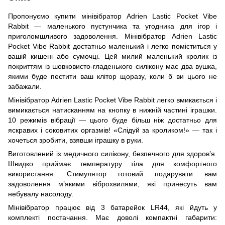
Пропонуємо купити мінівібратор Adrien Lastic Pocket Vibe
Rabbit — маленького пустунчика та угодника для ігор і
приголомшливого задоволення. Мінівібратор Adrien Lastic
Pocket Vibe Rabbit достатньо маленький і легко поміститься у
вашій кишені або сумочці. Цей милий маленький кролик із
покриттям із шовковисто-гладенького силікону має два вушка,
якими буде пестити ваш клітор щоразу, коли б ви цього не
забажали.
Мінівібратор Adrien Lastic Pocket Vibe Rabbit легко вмикається і
вимикається натисканням на кнопку в нижній частині іграшки.
10 режимів вібрації — цього буде більш ніж достатньо для
яскравих і соковитих оргазмів! «Слідуй за кроликом!» — так і
хочеться зробити, взявши іграшку в руки.
Виготовлений із медичного силікону, безпечного для здоров’я.
Швидко приймає температуру тіла для комфортного
використання. Стимулятор готовий подарувати вам
задоволення м’якими віброхвилями, які принесуть вам
небувалу насолоду.
Мінівібратор працює від 3 батарейок LR44, які йдуть у
комплекті постачання. Має доволі компактні габарити: