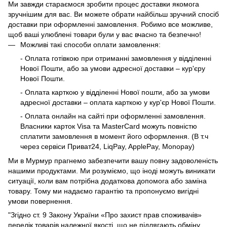
Ми завжди стараємося зробити процес доставки якомога
зручнішим для вас. Ви можете обрати найбільш зручний спосіб
доставки при оформленні замовлення. Робимо все можливе,
щоб ваші улюблені товари були у вас вчасно та безпечно!
Можливі такі способи оплати замовлення:
- Оплата готівкою при отриманні замовлення у відділенні
Нової Пошти, або за умови адресної доставки – кур'єру
Нової Пошти.
- Оплата карткою у відділенні Нової пошти, або за умови
адресної доставки – оплата карткою у кур'єр Нової Пошти.
- Оплата онлайн на сайті при оформленні замовлення.
Власники карток Visa та MasterCard можуть повністю
сплатити замовлення в момент його оформлення. (В т.ч
через сервіси Приват24, LiqPay, ApplePay, Monopay)
Ми в Мурмур прагнемо забезпечити вашу повну задоволеність
нашими продуктами. Ми розуміємо, що іноді можуть виникати
ситуації, коли вам потрібна додаткова допомога або заміна
товару. Тому ми надаємо гарантію та пропонуємо вигідні
умови повернення.
"Згідно ст. 9 Закону України «Про захист прав споживачів»
перелік товарів належної якості, що не підлягають обміну