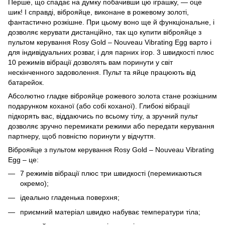
Перше, що спадає на думку побачивши цю іграшку, — оце
шик! І справді, віброяйце, виконане в рожевому золоті,
фантастично розкішне. При цьому воно ще й функціональне, і
дозволяє керувати дистанційно, так що купити віброяйце з
пультом керування Rosy Gold – Nouveau Vibrating Egg варто і
для індивідуальних розваг, і для парних ігор. 3 швидкості плюс
10 режимів вібрації дозволять вам поринути у світ
нескінченного задоволення. Пульт та яйце працюють від
батарейок.
Абсолютно гладке віброяйце рожевого золота стане розкішним
подарунком коханої (або собі коханої). Глибокі вібрації
підкорять вас, віддаючись по всьому тілу, а зручний пульт
дозволяє зручно перемикати режими або передати керування
партнеру, щоб повністю поринути у відчуття.
Віброяйце з пультом керування Rosy Gold – Nouveau Vibrating
Egg – це:
7 режимів вібрації плюс три швидкості (перемикаються
окремо);
ідеально гладенька поверхня;
приємний матеріал швидко набуває температури тіла;