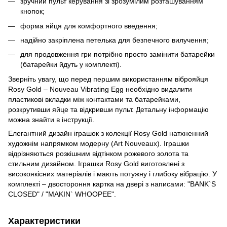
зручний пульт керування зі зрозумілим розташуванням
кнопок;
форма яйця для комфортного введення;
надійно закріплена петелька для безпечного вилучення;
для продовження гри потрібно просто замінити батарейки
(батарейки йдуть у комплекті).
Зверніть увагу, що перед першим використанням віброяйця
Rosy Gold – Nouveau Vibrating Egg необхідно видалити
пластикові вкладки між контактами та батарейками,
розкрутивши яйце та відкривши пульт. Детальну інформацію
можна знайти в інструкції.
Елегантний дизайн іграшок з колекції Rosy Gold натхненний
художнім напрямком модерну (Art Nouveaux). Іграшки
відрізняються розкішним відтінком рожевого золота та
стильним дизайном. Іграшки Rosy Gold виготовлені з
високоякісних матеріалів і мають потужну і глибоку вібрацію. У
комплекті – двостороння картка на двері з написами: "BANK`S
CLOSED" / "MAKIN` WHOOPEE".
Характеристики