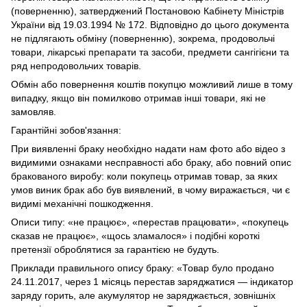
(поверненню), затверджений Постановою Кабінету Міністрів
України від 19.03.1994 № 172. Відповідно до цього документа
не підлягають обміну (поверненню), зокрема, продовольчі
товари, лікарські препарати та засоби, предмети сангігієни та
ряд непродовольчих товарів.
Обмін або повернення коштів покупцю можливий лише в тому
випадку, якщо він помилково отримав інші товари, які не
замовляв.
Гарантійні зобов'язання:
При виявленні браку необхідно надати нам фото або відео з
видимими ознаками несправності або браку, або повний опис
бракованого виробу: коли покупець отримав товар, за яких
умов виник брак або був виявлений, в чому виражається, чи є
видимі механічні пошкодження.
Описи типу: «не працює», «перестав працювати», «покупець
сказав не працює», «щось зламалося» і подібні короткі
претензії оброблятися за гарантією не будуть.
Приклади правильного опису браку: «Товар було продано
24.11.2017, через 1 місяць перестав заряджатися — індикатор
заряду горить, але акумулятор не заряджається, зовнішніх