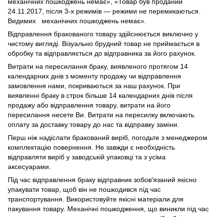
механічних пошкоджень немає», «Товар був проданий
24.11.2017, після 3-х режимів — режими не перемикаються.
Видимих механічних пошкоджень немає».
Відправлення бракованого товару здійснюється виключно у
чистому вигляді. Візуально брудний товар не приймається в
обробку та відправляється до відправника за його рахунок.
Витрати на пересилання браку, виявленого протягом 14
календарних днів з моменту продажу чи відправлення
замовлення нами, покриваються за наш рахунок. При
виявленні браку в строк більше 14 календарних днів після
продажу або відправлення товару, витрати на його
пересилання несете Ви. Витрати на пересилку включають
оплату за доставку товару до нас та відправку заміни.
Перш ніж надіслати бракований виріб, погодьте з менеджером
комплектацію повернення. Не завжди є необхідність
відправляти виріб у заводській упаковці та з усіма
аксесуарами.
Під час відправлення браку відправник зобов'язаний якісно
упакувати товар, щоб він не пошкодився під час
транспортування. Використовуйте якісні матеріали для
пакування товару. Механічні пошкодження, що виникли під час