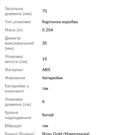
Загальна
70
довжина (мм)
Тип упаковки
Картонна коробка
Маса (кг)
0.204
Діаметр:
максимальний
35
(мм)
Упаковка:
16
висота (см)
Матеріал
ABS
Живлення
батарейки
Батарейки у
так
комплекті
Упаковка:
6
довжина (см)
Країна
Китай
надходження
Вібрація
так
Бренд (Країна)
Rosy Gold (Нідерланди)