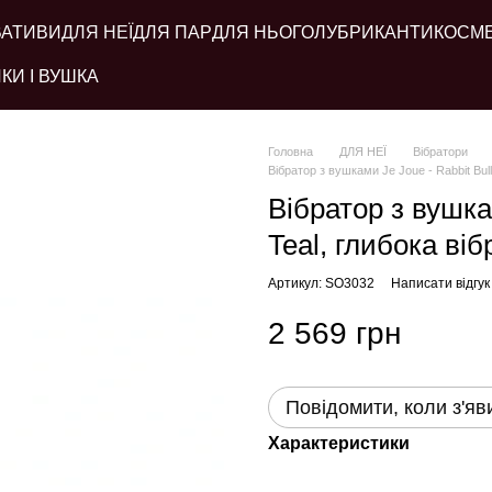
ВАТИВИ
ДЛЯ НЕЇ
ДЛЯ ПАР
ДЛЯ НЬОГО
ЛУБРИКАНТИ
КОСМ
КИ І ВУШКА
Головна
ДЛЯ НЕЇ
Вібратори
Вібратор з вушками Je Joue - Rabbit Bulle
Вібратор з вушкам
Teal, глибока віб
Артикул: SO3032
Написати відгук
2 569 грн
Повідомити, коли з'яв
Характеристики