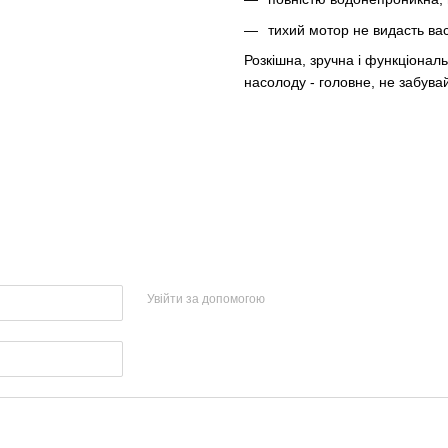
тихий мотор не видасть вас 
Розкішна, зручна і функціонал
насолоду - головне, не забувай
Увійти за допомогою