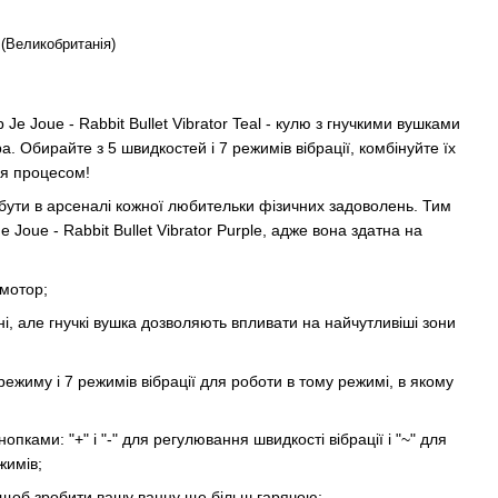
 (Великобританія)
e Joue - Rabbit Bullet Vibrator Teal - кулю з гнучкими вушками
ра. Обирайте з 5 швидкостей і 7 режимів вібрації, комбінуйте їх
ся процесом!
 бути в арсеналі кожної любительки фізичних задоволень. Тим
e Joue - Rabbit Bullet Vibrator Purple, адже вона здатна на
мотор;
ні, але гнучкі вушка дозволяють впливати на найчутливіші зони
ежиму і 7 режимів вібрації для роботи в тому режимі, в якому
пками: "+" і "-" для регулювання швидкості вібрації і "~" для
жимів;
 щоб зробити вашу ванну ще більш гарячою;