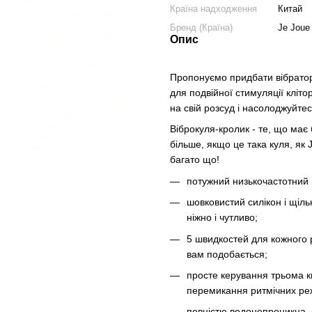
Країна надходження
Китай
Бренд (Країна)
Je Joue
Опис
Пропонуємо придбати вібратор J
для подвійної стимуляції кліто
на свій розсуд і насолоджуйте
Віброкуля-кролик - те, що має
більше, якщо це така куля, як J
багато що!
потужний низькочастотний 
шовковистий силікон і щіль
ніжно і чутливо;
5 швидкостей для кожного р
вам подобається;
просте керування трьома кно
перемикання ритмічних ре
повністю водонепроникна,