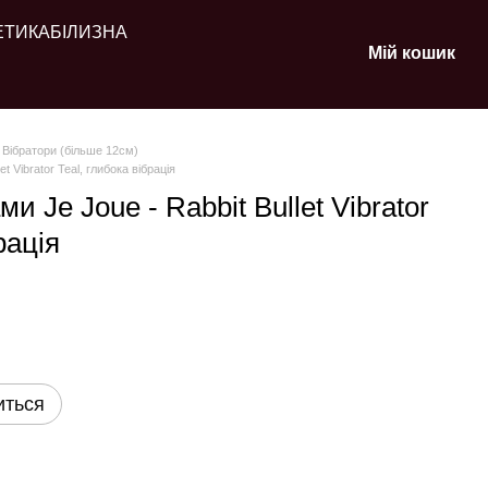
ЕТИКА
БІЛИЗНА
Мій кошик
Вібратори (більше 12см)
t Vibrator Teal, глибока вібрація
и Je Joue - Rabbit Bullet Vibrator
рація
иться