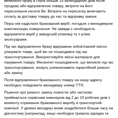
виявленні браку в строк більше 14 календарних днів після
продажу або відправлення товару, витрати на його
пересилання несете Ви. Витрати на пересилку включають
оплату за доставку товару до нас та відправку заміни.
Перш ніж надіслати бракований виріб, погодьте з менеджером
комплектацію повернення. Не завжди є необхідність
відправляти виріб у заводській упаковці та з усіма
аксесуарами.
Під час відправлення браку відправник зобов'язаний якісно
упакувати товар, щоб він не пошкодився під час
транспортування. Використовуйте якісні матеріали для
пакування товару. Механічні пошкодження, що виникли під час
транспортування, можуть унеможливити гарантійний ремонт
або заміну.
Після відправлення бракованого товару на нашу адресу
необхідно повідомити менеджеру номер ТТН.
Рішення про ремонт, заміну повністю або частково
приймається сервісним інженером від 2 до 10 робочих днів з
моменту отримання бракованого виробу в транспортній
компанії. У деяких випадках може знадобитися більше часу на
діагностику (наприклад, якщо необхідна тривала зарядка та