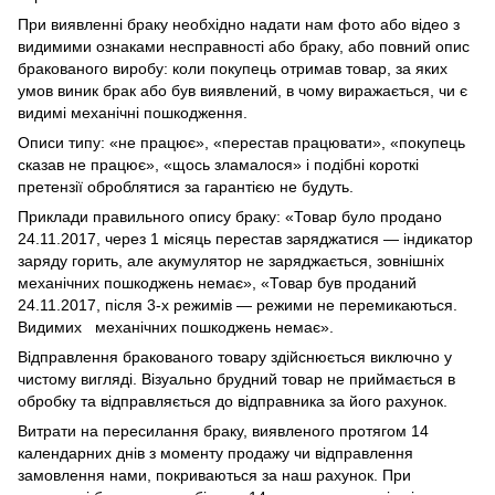
При виявленні браку необхідно надати нам фото або відео з
видимими ознаками несправності або браку, або повний опис
бракованого виробу: коли покупець отримав товар, за яких
умов виник брак або був виявлений, в чому виражається, чи є
видимі механічні пошкодження.
Описи типу: «не працює», «перестав працювати», «покупець
сказав не працює», «щось зламалося» і подібні короткі
претензії оброблятися за гарантією не будуть.
Приклади правильного опису браку: «Товар було продано
24.11.2017, через 1 місяць перестав заряджатися — індикатор
заряду горить, але акумулятор не заряджається, зовнішніх
механічних пошкоджень немає», «Товар був проданий
24.11.2017, після 3-х режимів — режими не перемикаються.
Видимих механічних пошкоджень немає».
Відправлення бракованого товару здійснюється виключно у
чистому вигляді. Візуально брудний товар не приймається в
обробку та відправляється до відправника за його рахунок.
Витрати на пересилання браку, виявленого протягом 14
календарних днів з моменту продажу чи відправлення
замовлення нами, покриваються за наш рахунок. При