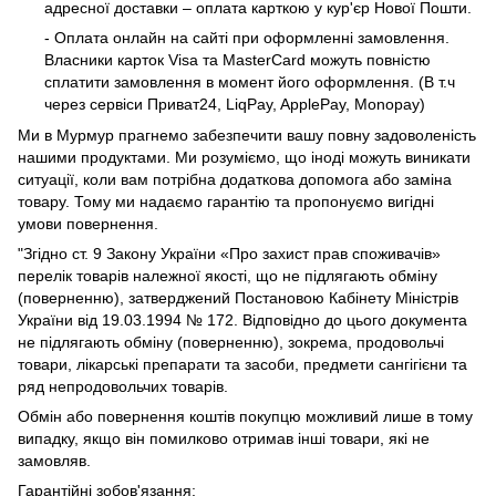
адресної доставки – оплата карткою у кур'єр Нової Пошти.
- Оплата онлайн на сайті при оформленні замовлення.
Власники карток Visa та MasterCard можуть повністю
сплатити замовлення в момент його оформлення. (В т.ч
через сервіси Приват24, LiqPay, ApplePay, Monopay)
Ми в Мурмур прагнемо забезпечити вашу повну задоволеність
нашими продуктами. Ми розуміємо, що іноді можуть виникати
ситуації, коли вам потрібна додаткова допомога або заміна
товару. Тому ми надаємо гарантію та пропонуємо вигідні
умови повернення.
"Згідно ст. 9 Закону України «Про захист прав споживачів»
перелік товарів належної якості, що не підлягають обміну
(поверненню), затверджений Постановою Кабінету Міністрів
України від 19.03.1994 № 172. Відповідно до цього документа
не підлягають обміну (поверненню), зокрема, продовольчі
товари, лікарські препарати та засоби, предмети сангігієни та
ряд непродовольчих товарів.
Обмін або повернення коштів покупцю можливий лише в тому
випадку, якщо він помилково отримав інші товари, які не
замовляв.
Гарантійні зобов'язання: