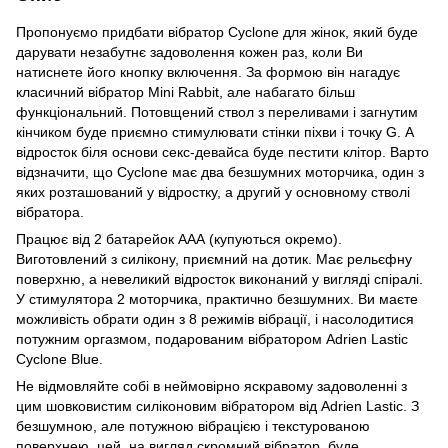
Пропонуємо придбати вібратор Cyclone для жінок, який буде
дарувати незабутнє задоволення кожен раз, коли Ви
натиснете його кнопку включення. За формою він нагадує
класичний вібратор Mini Rabbit, але набагато більш
функціональний. Потовщений ствол з переливами і загнутим
кінчиком буде приємно стимулювати стінки піхви і точку G. А
відросток біля основи секс-девайса буде пестити клітор. Варто
відзначити, що Cyclone має два безшумних моторчика, один з
яких розташований у відростку, а другий у основному стволі
вібратора.
Працює від 2 батарейок ААА (купуються окремо).
Виготовлений з силікону, приємний на дотик. Має рельєфну
поверхню, а невеликий відросток виконаний у вигляді спіралі.
У стимулятора 2 моторчика, практично безшумних. Ви маєте
можливість обрати один з 8 режимів вібрації, і насолодитися
потужним оргазмом, подарованим вібратором Adrien Lastic
Cyclone Blue.
Не відмовляйте собі в неймовірно яскравому задоволенні з
цим шовковистим силіконовим вібратором від Adrien Lastic. З
безшумною, але потужною вібрацією і текстурованою
поверхнею, цей, на вигляд скромний вібратор, буде