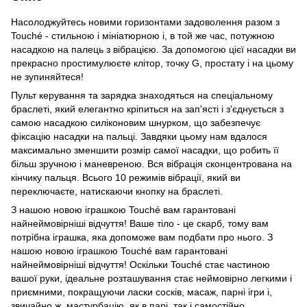
Насолоджуйтесь новими горизонтами задоволення разом з
Touché - стильною і мініатюрною і, в той же час, потужною
насадкою на палець з вібрацією. За допомогою цієї насадки ви
прекрасно простимулюєте клітор, точку G, простату і на цьому
не зупиняйтеся!
Пульт керування та зарядка знаходяться на спеціальному
браслеті, який елегантно кріпиться на зап'ясті і з'єднується з
самою насадкою силіконовим шнурком, що забезпечує
фіксацію насадки на пальці. Завдяки цьому нам вдалося
максимально зменшити розмір самої насадки, що робить її
більш зручною і маневреною. Вся вібрація сконцентрована на
кінчику пальця. Всього 10 режимів вібрації, який ви
переключаєте, натискаючи кнопку на браслеті.
З нашою новою іграшкою Touché вам гарантовані
найнеймовірніші відчуття! Ваше тіло - це скарб, тому вам
потрібна іграшка, яка допоможе вам подбати про нього. З
нашою новою іграшкою Touché вам гарантовані
найнеймовірніші відчуття! Оскільки Touché стає частиною
вашої руки, ідеальне розташування стає неймовірно легкими і
приємними, покращуючи ласки сосків, масаж, парні ігри і,
звичайно ж, мастурбацію, як в парі, так і самостійно.