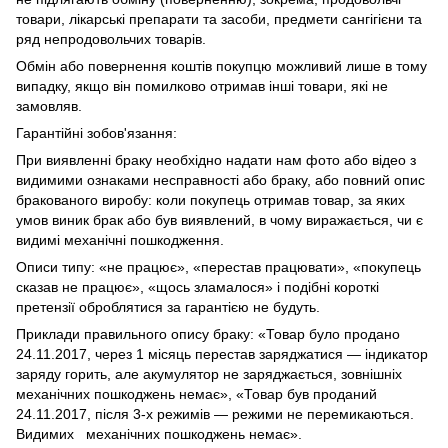
товари, лікарські препарати та засоби, предмети сангігієни та
ряд непродовольчих товарів.
Обмін або повернення коштів покупцю можливий лише в тому
випадку, якщо він помилково отримав інші товари, які не
замовляв.
Гарантійні зобов'язання:
При виявленні браку необхідно надати нам фото або відео з
видимими ознаками несправності або браку, або повний опис
бракованого виробу: коли покупець отримав товар, за яких
умов виник брак або був виявлений, в чому виражається, чи є
видимі механічні пошкодження.
Описи типу: «не працює», «перестав працювати», «покупець
сказав не працює», «щось зламалося» і подібні короткі
претензії оброблятися за гарантією не будуть.
Приклади правильного опису браку: «Товар було продано
24.11.2017, через 1 місяць перестав заряджатися — індикатор
заряду горить, але акумулятор не заряджається, зовнішніх
механічних пошкоджень немає», «Товар був проданий
24.11.2017, після 3-х режимів — режими не перемикаються.
Видимих механічних пошкоджень немає».