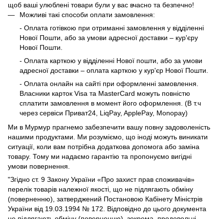
щоб ваші улюблені товари були у вас вчасно та безпечно!
Можливі такі способи оплати замовлення:
- Оплата готівкою при отриманні замовлення у відділенні
Нової Пошти, або за умови адресної доставки – кур'єру
Нової Пошти.
- Оплата карткою у відділенні Нової пошти, або за умови
адресної доставки – оплата карткою у кур'єр Нової Пошти.
- Оплата онлайн на сайті при оформленні замовлення.
Власники карток Visa та MasterCard можуть повністю
сплатити замовлення в момент його оформлення. (В т.ч
через сервіси Приват24, LiqPay, ApplePay, Monopay)
Ми в Мурмур прагнемо забезпечити вашу повну задоволеність
нашими продуктами. Ми розуміємо, що іноді можуть виникати
ситуації, коли вам потрібна додаткова допомога або заміна
товару. Тому ми надаємо гарантію та пропонуємо вигідні
умови повернення.
"Згідно ст. 9 Закону України «Про захист прав споживачів»
перелік товарів належної якості, що не підлягають обміну
(поверненню), затверджений Постановою Кабінету Міністрів
України від 19.03.1994 № 172. Відповідно до цього документа
не підлягають обміну (поверненню), зокрема, продовольчі