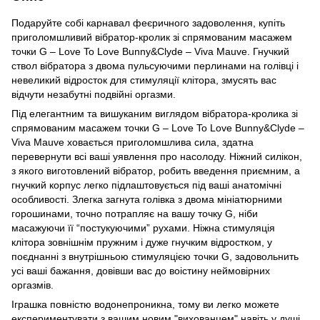
Подаруйте собі карнавал феєричного задоволення, купіть
приголомшливий вібратор-кролик зі спрямованим масажем
точки G – Love To Love Bunny&Clyde – Viva Mauve. Гнучкий
ствол вібратора з двома пульсуючими перлинами на голівці і
невеликий відросток для стимуляції клітора, змусять вас
відчути незабутні подвійні оргазми.
Під елегантним та вишуканим виглядом вібратора-кролика зі
спрямованим масажем точки G – Love To Love Bunny&Clyde –
Viva Mauve ховається приголомшлива сила, здатна
перевернути всі ваші уявлення про насолоду. Ніжний силікон,
з якого виготовлений вібратор, робить введення приємним, а
гнучкий корпус легко підлаштовується під ваші анатомічні
особливості. Злегка загнута голівка з двома мініатюрними
горошинами, точно потрапляє на вашу точку G, ніби
масажуючи її “постукуючими” рухами. Ніжна стимуляція
клітора зовнішнім пружним і дуже гнучким відростком, у
поєднанні з внутрішньою стимуляцією точки G, задовольнить
усі ваші бажання, довівши вас до воістину неймовірних
оргазмів.
Іграшка повністю водонепроникна, тому ви легко можете
експериментувати з вашим новим "вихованцем" навіть у душі.