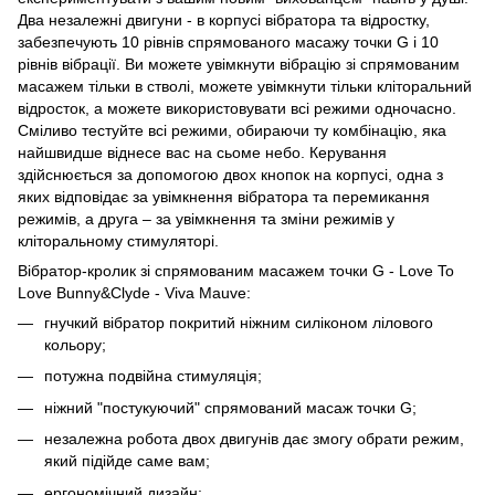
Два незалежні двигуни - в корпусі вібратора та відростку,
забезпечують 10 рівнів спрямованого масажу точки G і 10
рівнів вібрації. Ви можете увімкнути вібрацію зі спрямованим
масажем тільки в стволі, можете увімкнути тільки кліторальний
відросток, а можете використовувати всі режими одночасно.
Сміливо тестуйте всі режими, обираючи ту комбінацію, яка
найшвидше віднесе вас на сьоме небо. Керування
здійснюється за допомогою двох кнопок на корпусі, одна з
яких відповідає за увімкнення вібратора та перемикання
режимів, а друга – за увімкнення та зміни режимів у
кліторальному стимуляторі.
Вібратор-кролик зі спрямованим масажем точки G - Love To
Love Bunny&Clyde - Viva Mauve:
гнучкий вібратор покритий ніжним силіконом лілового
кольору;
потужна подвійна стимуляція;
ніжний "постукуючий" спрямований масаж точки G;
незалежна робота двох двигунів дає змогу обрати режим,
який підійде саме вам;
ергономічний дизайн;