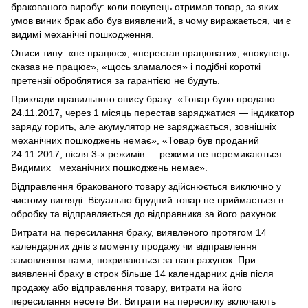
бракованого виробу: коли покупець отримав товар, за яких
умов виник брак або був виявлений, в чому виражається, чи є
видимі механічні пошкодження.
Описи типу: «не працює», «перестав працювати», «покупець
сказав не працює», «щось зламалося» і подібні короткі
претензії оброблятися за гарантією не будуть.
Приклади правильного опису браку: «Товар було продано
24.11.2017, через 1 місяць перестав заряджатися — індикатор
заряду горить, але акумулятор не заряджається, зовнішніх
механічних пошкоджень немає», «Товар був проданий
24.11.2017, після 3-х режимів — режими не перемикаються.
Видимих механічних пошкоджень немає».
Відправлення бракованого товару здійснюється виключно у
чистому вигляді. Візуально брудний товар не приймається в
обробку та відправляється до відправника за його рахунок.
Витрати на пересилання браку, виявленого протягом 14
календарних днів з моменту продажу чи відправлення
замовлення нами, покриваються за наш рахунок. При
виявленні браку в строк більше 14 календарних днів після
продажу або відправлення товару, витрати на його
пересилання несете Ви. Витрати на пересилку включають