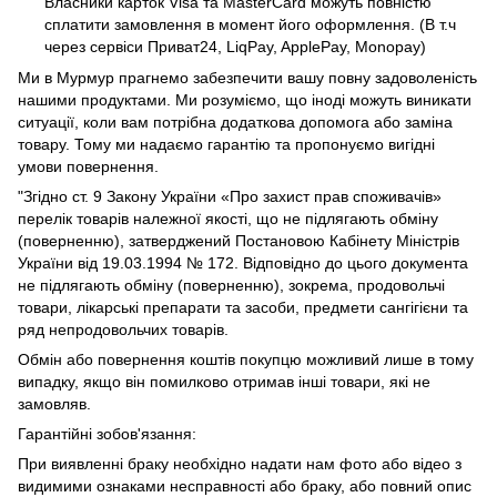
Власники карток Visa та MasterCard можуть повністю
сплатити замовлення в момент його оформлення. (В т.ч
через сервіси Приват24, LiqPay, ApplePay, Monopay)
Ми в Мурмур прагнемо забезпечити вашу повну задоволеність
нашими продуктами. Ми розуміємо, що іноді можуть виникати
ситуації, коли вам потрібна додаткова допомога або заміна
товару. Тому ми надаємо гарантію та пропонуємо вигідні
умови повернення.
"Згідно ст. 9 Закону України «Про захист прав споживачів»
перелік товарів належної якості, що не підлягають обміну
(поверненню), затверджений Постановою Кабінету Міністрів
України від 19.03.1994 № 172. Відповідно до цього документа
не підлягають обміну (поверненню), зокрема, продовольчі
товари, лікарські препарати та засоби, предмети сангігієни та
ряд непродовольчих товарів.
Обмін або повернення коштів покупцю можливий лише в тому
випадку, якщо він помилково отримав інші товари, які не
замовляв.
Гарантійні зобов'язання:
При виявленні браку необхідно надати нам фото або відео з
видимими ознаками несправності або браку, або повний опис