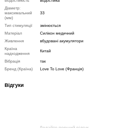
Водостійкість
водостійка
Діаметр:
максимальний
33
(мм)
Тип стимуляції
змінюється
Матеріал
Силікон медичний
Живлення
вбудовані акумулятори
Країна
Китай
надходження
Вібрація
так
Бренд (Країна)
Love To Love (Франція)
Відгуки
Додайте перший відгук