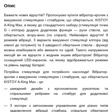
Опис
Бажаєте нових відчуттів? Пропонуємо купити вібратор-кролик з
вакуумною стимуляцією і стовбуром, що обертається, KISTOY
A-King Max, в якому до стандартного набору (стимуляція точки
G і клітора) додана додаткова функція — рухи ствола, що
обертається, вгору-вниз (по спіралі). Неймовірні відчуття! 9
режимів вібрації, 3 варіанти вакуумної стимуляції клітора (від
ніжної до потужної) та 3 швидкості обертання ствола - функції
можна комбінувати або вмикати по одній. Такого напруження
емоцій ви не відчуєте з жодним іншим вібратором! Вібратор
оснащений LED-екраном, на якому відображаються режими
та рівень заряду батареї.
Потрійна стимуляція для потрійного насолоди! Вібратор-
кролик з вакуумною стимуляцією і стовбуром, що обертається
KISTOY A-King Max - це:
шикарний дизайн з ергономічною рукояткою та
спіральними ребрами на стовбурі для додаткової
стимуляції;
3 мотори з автономним управлінням для різних типів
задоволення: вібрації стовбура, спіральне обертання