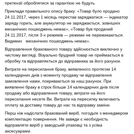
претензії оброблятися за гарантією не будуть.
Приклади правильного опису браку: «Товар було продано
24.11.2017, через 1 місяць перестав заряджатися — індикатор
заряду горить, але акумулятор не заряджається, зовнішніх
механічних пошкоджень немає», «Товар був проданий
24.11.2017, після 3-х режимів — режими не перемикаються.
Видимих механічних пошкоджень немає».
Відправлення бракованого товару здійснюється виключно у
чистому вигляді. Візуально брудний товар не приймається в
обробку та відправляється до відправника за його рахунок.
Витрати на пересилання браку, виявленого протягом 14
календарних днів з моменту продажу чи відправлення
замовлення нами, покриваються за наш рахунок. При
виявленні браку в строк більше 14 календарних днів після
продажу або відправлення товару, витрати на його
пересилання несете Ви. Витрати на пересилку включають
оплату за доставку товару до нас та відправку заміни.
Перш ніж надіслати бракований виріб, погодьте з менеджером
комплектацію повернення. Не завжди є необхідність
відправляти виріб у заводській упаковці та з усіма
аксесуарами.