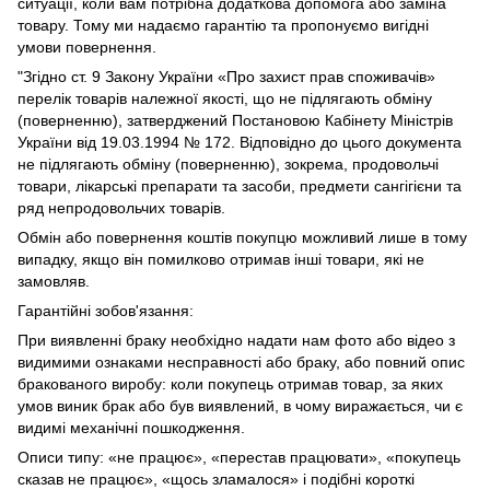
ситуації, коли вам потрібна додаткова допомога або заміна
товару. Тому ми надаємо гарантію та пропонуємо вигідні
умови повернення.
"Згідно ст. 9 Закону України «Про захист прав споживачів»
перелік товарів належної якості, що не підлягають обміну
(поверненню), затверджений Постановою Кабінету Міністрів
України від 19.03.1994 № 172. Відповідно до цього документа
не підлягають обміну (поверненню), зокрема, продовольчі
товари, лікарські препарати та засоби, предмети сангігієни та
ряд непродовольчих товарів.
Обмін або повернення коштів покупцю можливий лише в тому
випадку, якщо він помилково отримав інші товари, які не
замовляв.
Гарантійні зобов'язання:
При виявленні браку необхідно надати нам фото або відео з
видимими ознаками несправності або браку, або повний опис
бракованого виробу: коли покупець отримав товар, за яких
умов виник брак або був виявлений, в чому виражається, чи є
видимі механічні пошкодження.
Описи типу: «не працює», «перестав працювати», «покупець
сказав не працює», «щось зламалося» і подібні короткі