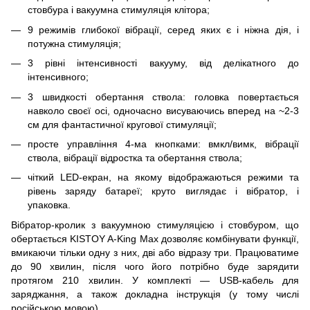
стовбура і вакуумна стимуляція клітора;
9 режимів глибокої вібрації, серед яких є і ніжна дія, і
потужна стимуляція;
3 рівні інтенсивності вакууму, від делікатного до
інтенсивного;
3 швидкості обертання ствола: головка повертається
навколо своєї осі, одночасно висуваючись вперед на ~2-3
см для фантастичної кругової стимуляції;
просте управління 4-ма кнопками: вмкл/вимк, вібрації
ствола, вібрації відростка та обертання ствола;
чіткий LED-екран, на якому відображаються режими та
рівень заряду батареї; круто виглядає і вібратор, і
упаковка.
Вібратор-кролик з вакуумною стимуляцією і стовбуром, що
обертається KISTOY A-King Max дозволяє комбінувати функції,
вмикаючи тільки одну з них, дві або відразу три. Працюватиме
до 90 хвилин, після чого його потрібно буде зарядити
протягом 210 хвилин. У комплекті — USB-кабель для
заряджання, а також докладна інструкція (у тому числі
російською мовою).