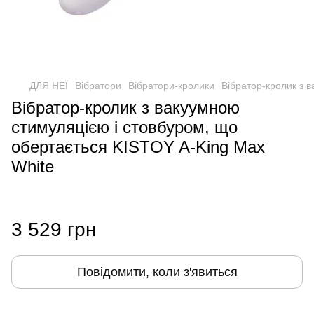
ДЛЯ НЕЇ
Вібратори
Вібратори-кролики
Вібратор-кролик з 
Вібратор-кролик з вакуумною
стимуляцією і стовбуром, що
обертається KISTOY A-King Max
White
3 529 грн
Повідомити, коли з'явиться