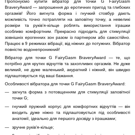
Пропонуємо купити вібратор для точки G FairyGasm
BraveryAward — запрошення до еротичних пригод та глибоких
оргазмів! Його вигнута форма і гнучкий стовбур дають
можливість точно потрапляти на заповітну точку, а невеликі
розміри та руків’я-кільце роблять використання іграшки
особливо комфортним. Прекрасно підходить для стимуляції
зовнішніх ерогенних зон разом із партнером або самостійно.
Працює в 9 режимах вібрації, від ніжних до потужних. Вібратор
повністю водонепроникний!
Вібратор для точки G FairyGasm BraveryAward — те, що
потрібно для крутих відчуттів та захопливих оргазмів. Не дуже
великий, не дуже маленький, акуратний і ніжний, він швидко
підлаштовується під ваші бажання.
Особливості вібратора для точки G FairyGasm BraveryAward:
загнута форма з потовщенням для стимуляції заповітної
точки G;
гнучкий пружний корпус для комфортних відчуттів — він
входить дуже ніжно та підлаштовується під особливості
анатомії, ідеально для першого досвіду з іграшками;
зручне руків’я-кільце;