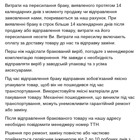
Витрати на пересилання браку, виявленого протягом 14
календарних днів з моменту продажу чи відправлення
замовлення нами, покриваються за наш рахунок. При
виявленні браку в строк більше 14 календарних днів після
продажу або відправлення товару, витрати на його
пересилання несете Ви. Витрати на пересилку включають
оплату за доставку товару до нас та відправку заміни.
Перш ніж надіслати бракований виріб, погодьте з менеджером
комплектацію повернення. Не завжди є необхідність
відправляти виріб у заводській упаковці та з усіма
аксесуарами.
Під час відправлення браку відправник зобов'язаний якісно
упакувати товар, щоб він не пошкодився під час
транспортування. Використовуйте якісні матеріали для
пакування товару. Механічні пошкодження, що виникли під час
транспортування, можуть унеможливити гарантійний ремонт
або заміну.
Після відправлення бракованого товару на нашу адресу
необхідно повідомити менеджеру номер ТТН.
Рішення про ремонт, заміну повністю або частково
приймається сервісним інженером від 2 до 10 робочих днів з