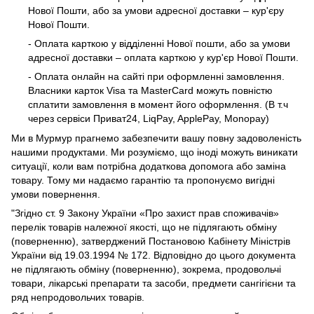
Нової Пошти, або за умови адресної доставки – кур'єру
Нової Пошти.
- Оплата карткою у відділенні Нової пошти, або за умови
адресної доставки – оплата карткою у кур'єр Нової Пошти.
- Оплата онлайн на сайті при оформленні замовлення.
Власники карток Visa та MasterCard можуть повністю
сплатити замовлення в момент його оформлення. (В т.ч
через сервіси Приват24, LiqPay, ApplePay, Monopay)
Ми в Мурмур прагнемо забезпечити вашу повну задоволеність
нашими продуктами. Ми розуміємо, що іноді можуть виникати
ситуації, коли вам потрібна додаткова допомога або заміна
товару. Тому ми надаємо гарантію та пропонуємо вигідні
умови повернення.
"Згідно ст. 9 Закону України «Про захист прав споживачів»
перелік товарів належної якості, що не підлягають обміну
(поверненню), затверджений Постановою Кабінету Міністрів
України від 19.03.1994 № 172. Відповідно до цього документа
не підлягають обміну (поверненню), зокрема, продовольчі
товари, лікарські препарати та засоби, предмети сангігієни та
ряд непродовольчих товарів.