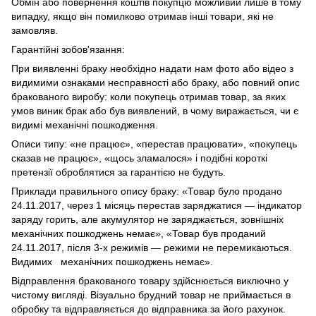
Обмін або повернення коштів покупцю можливий лише в тому
випадку, якщо він помилково отримав інші товари, які не
замовляв.
Гарантійні зобов'язання:
При виявленні браку необхідно надати нам фото або відео з
видимими ознаками несправності або браку, або повний опис
бракованого виробу: коли покупець отримав товар, за яких
умов виник брак або був виявлений, в чому виражається, чи є
видимі механічні пошкодження.
Описи типу: «не працює», «перестав працювати», «покупець
сказав не працює», «щось зламалося» і подібні короткі
претензії оброблятися за гарантією не будуть.
Приклади правильного опису браку: «Товар було продано
24.11.2017, через 1 місяць перестав заряджатися — індикатор
заряду горить, але акумулятор не заряджається, зовнішніх
механічних пошкоджень немає», «Товар був проданий
24.11.2017, після 3-х режимів — режими не перемикаються.
Видимих механічних пошкоджень немає».
Відправлення бракованого товару здійснюється виключно у
чистому вигляді. Візуально брудний товар не приймається в
обробку та відправляється до відправника за його рахунок.