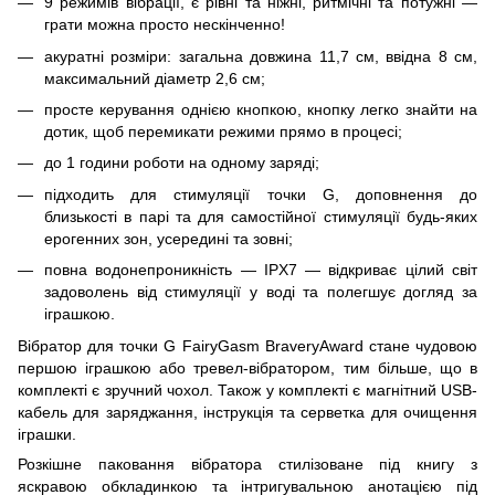
9 режимів вібрації, є рівні та ніжні, ритмічні та потужні —
грати можна просто нескінченно!
акуратні розміри: загальна довжина 11,7 см, ввідна 8 см,
максимальний діаметр 2,6 см;
просте керування однією кнопкою, кнопку легко знайти на
дотик, щоб перемикати режими прямо в процесі;
до 1 години роботи на одному заряді;
підходить для стимуляції точки G, доповнення до
близькості в парі та для самостійної стимуляції будь-яких
ерогенних зон, усередині та зовні;
повна водонепроникність — IPX7 — відкриває цілий світ
задоволень від стимуляції у воді та полегшує догляд за
іграшкою.
Вібратор для точки G FairyGasm BraveryAward стане чудовою
першою іграшкою або тревел-вібратором, тим більше, що в
комплекті є зручний чохол. Також у комплекті є магнітний USB-
кабель для заряджання, інструкція та серветка для очищення
іграшки.
Розкішне паковання вібратора стилізоване під книгу з
яскравою обкладинкою та інтригувальною анотацією під