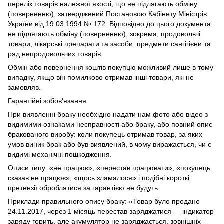
перелік товарів належної якості, що не підлягають обміну
(поверненню), затверджений Постановою Кабінету Міністрів
України від 19.03.1994 № 172. Відповідно до цього документа
не підлягають обміну (поверненню), зокрема, продовольчі
товари, лікарські препарати та засоби, предмети сангігієни та
ряд непродовольчих товарів.
Обмін або повернення коштів покупцю можливий лише в тому
випадку, якщо він помилково отримав інші товари, які не
замовляв.
Гарантійні зобов'язання:
При виявленні браку необхідно надати нам фото або відео з
видимими ознаками несправності або браку, або повний опис
бракованого виробу: коли покупець отримав товар, за яких
умов виник брак або був виявлений, в чому виражається, чи є
видимі механічні пошкодження.
Описи типу: «не працює», «перестав працювати», «покупець
сказав не працює», «щось зламалося» і подібні короткі
претензії оброблятися за гарантією не будуть.
Приклади правильного опису браку: «Товар було продано
24.11.2017, через 1 місяць перестав заряджатися — індикатор
заряду горить, але акумулятор не заряджається, зовнішніх