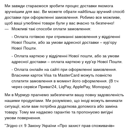
Ми завжди стараємося зробити процес доставки якомога
зручнішим для вас. Ви можете обрати найбільш зручний спосіб
доставки при оформленні замовлення. Робимо все можливе,
щоб ваші улюблені товари були у вас вчасно та безпечно!
Можливі такі способи оплати замовлення:
- Оплата готівкою при отриманні замовлення у відділенні
Нової Пошти, або за умови адресної доставки – кур'єру
Нової Пошти.
- Оплата карткою у відділенні Нової пошти, або за умови
адресної доставки – оплата карткою у кур'єр Нової Пошти.
- Оплата онлайн на сайті при оформленні замовлення.
Власники карток Visa та MasterCard можуть повністю
сплатити замовлення в момент його оформлення. (В т.ч
через сервіси Приват24, LiqPay, ApplePay, Monopay)
Ми в Мурмур прагнемо забезпечити вашу повну задоволеність
нашими продуктами. Ми розуміємо, що іноді можуть виникати
ситуації, коли вам потрібна додаткова допомога або заміна
товару. Тому ми надаємо гарантію та пропонуємо вигідні
умови повернення.
"Згідно ст. 9 Закону України «Про захист прав споживачів»