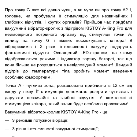
Про точку G вже всі давно чули, а чи чули ви про точку А? І,
головне, чи пробували її стимуляцію для незвичайних і
глибоких відчуттів, і крутих оргазмів? Прийшов час придбати
вакуумний вібратор-кролик з підігрівом KISTOY A-King Pro для
неймовірного потрійного оргазму від стимуляції точки А,
впливу на точку G і ніжних посмоктуваннь клітора! 9
віброрежимів і 3 рівня інтенсивності вакууму подарують
фантастичні відчуття. Оснащений LED-екраном, на якому
відображаються режими і індикатор заряду батареї, так що
вона більше не розрядиться в невідповідний момент! Швидкий
підігрів до температури тіла зробить момент введення
особливо комфортним.
Точка А - чутлива зона, розташована приблизно в 12 см від
входу у піхву. Її стимуляція допомагає розкрити чуттєвість і
дарувати незвичайні та глибокі відчуття. У комплексі зі
стимуляцією клітора, такий вплив буде особливо вражаючим!
Вакуумний вібратор-кролик KISTOY A-King Pro - це:
9 режимів потужної вібрації;
3 рівня інтенсивності вакуумної стимуляції;