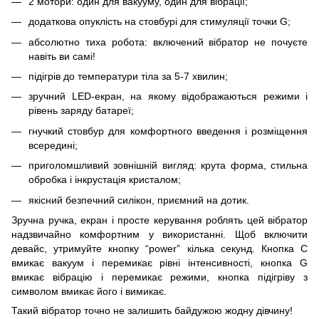
2 мотори: один для вакууму, один для вібрації;
додаткова опуклість на стовбурі для стимуляції точки G;
абсолютно тиха робота: включений вібратор не почуєте
навіть ви самі!
підігрів до температури тіла за 5-7 хвилин;
зручний LED-екран, на якому відображаються режими і
рівень заряду батареї;
гнучкий стовбур для комфортного введення і розміщення
всередині;
приголомшливий зовнішній вигляд: крута форма, стильна
обробка і інкрустація кристалом;
якісний безпечний силікон, приємний на дотик.
Зручна ручка, екран і просте керування роблять цей вібратор
надзвичайно комфортним у використанні. Щоб включити
девайс, утримуйте кнопку “power” кілька секунд. Кнопка С
вмикає вакуум і перемикає рівні інтенсивності, кнопка G
вмикає вібрацію і перемикає режими, кнопка підігріву з
символом вмикає його і вимикає.
Такий вібратор точно не залишить байдужою жодну дівчину!