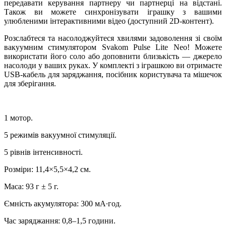
передавати керування партнеру чи партнерці на відстані.
Також ви можете синхронізувати іграшку з вашими
улюбленими інтерактивними відео (доступний 2D-контент).
Розслабтеся та насолоджуйтеся хвилями задоволення зі своїм
вакуумним стимулятором Svakom Pulse Lite Neo! Можете
використати його соло або доповнити близькість — джерело
насолоди у ваших руках. У комплекті з іграшкою ви отримаєте
USB-кабель для заряджання, посібник користувача та мішечок
для зберігання.
1 мотор.
5 режимів вакуумної стимуляції.
5 рівнів інтенсивності.
Розміри: 11,4×5,5×4,2 см.
Маса: 93 г ± 5 г.
Ємність акумулятора: 300 мА∙год.
Час заряджання: 0,8–1,5 години.