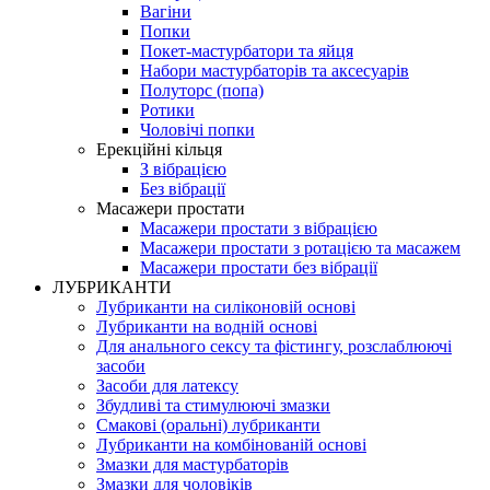
Вагіни
Попки
Покет-мастурбатори та яйця
Набори мастурбаторів та аксесуарів
Полуторс (попа)
Ротики
Чоловічі попки
Ерекційні кільця
З вібрацією
Без вібрації
Масажери простати
Масажери простати з вібрацією
Масажери простати з ротацією та масажем
Масажери простати без вібрації
ЛУБРИКАНТИ
Лубриканти на силіконовій основі
Лубриканти на водній основі
Для анального сексу та фістингу, розслаблюючі
засоби
Засоби для латексу
Збудливі та стимулюючі змазки
Смакові (оральні) лубриканти
Лубриканти на комбінованій основі
Змазки для мастурбаторів
Змазки для чоловіків