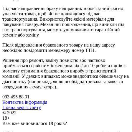
Під час відправлення браку відправник зобов'язаний якісно
упакувати товар, щоб він не пошкодився під час
транспортування. Використовуйте якісні матеріали для
пакування товару. Механічні пошкодження, що виникли під
час транспортування, можуть унеможливити гарантійний
ремонт або заміну.
Після відправлення бракованого товару на нашу адресу
необхідно повідомити менеджеру номер ТТН.
Рішення про ремонт, заміну повністю або частково
приймається сервісним інженером від 2 до 10 робочих днів з
моменту отримання бракованого виробу в транспортній
компанії. У деяких випадках може знадобитися більше часу на
діагностику (наприклад, якщо необхідна тривала зарядка та
розряджання акумулятора).
093 495 88 91
Контактна інформація
Повна версія сайту
© 2022
18+
Вам вже виповнилося 18 років?