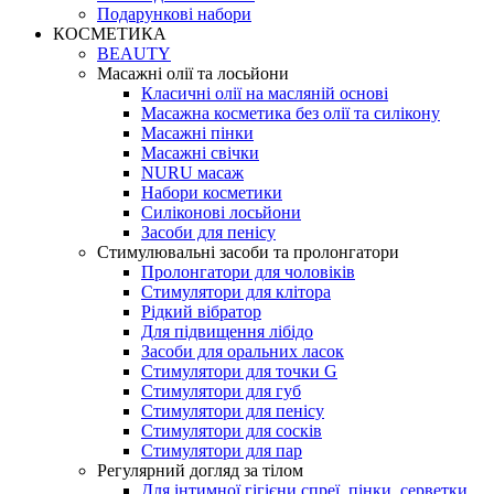
Подарункові набори
КОСМЕТИКА
BEAUTY
Масажні олії та лосьйони
Класичні олії на масляній основі
Масажна косметика без олії та силікону
Масажні пінки
Масажні свічки
NURU масаж
Набори косметики
Силіконові лосьйони
Засоби для пенісу
Стимулювальні засоби та пролонгатори
Пролонгатори для чоловіків
Стимулятори для клітора
Рідкий вібратор
Для підвищення лібідо
Засоби для оральних ласок
Стимулятори для точки G
Стимулятори для губ
Стимулятори для пенісу
Стимулятори для сосків
Стимулятори для пар
Регулярний догляд за тілом
Для інтимної гігієни спреї, пінки, серветки