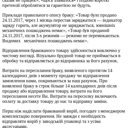
сказав не працює», «щось зламалося» і подібні короткі
претензії оброблятися за гарантією не будуть.
Приклади правильного опису браку: «Товар було продано
24.11.2017, через 1 місяць перестав заряджатися — індикатор
заряду горить, але акумулятор не заряджається, зовнішніх
механічних пошкоджень немає», «Товар був проданий
24.11.2017, після 3-х режимів — режими не перемикаються.
Видимих механічних пошкоджень немає».
Відправлення бракованого товару здійснюється виключно у
чистому вигляді. Візуально брудний товар не приймається в
обробку та відправляється до відправника за його рахунок.
Витрати на пересилання браку, виявленого протягом 14
календарних днів з моменту продажу чи відправлення
замовлення нами, покриваються за наш рахунок. При
виявленні браку в строк більше 14 календарних днів після
продажу або відправлення товару, витрати на його
пересилання несете Ви. Витрати на пересилку включають
оплату за доставку товару до нас та відправку заміни.
Перш ніж надіслати бракований виріб, погодьте з менеджером
комплектацію повернення. Не завжди є необхідність
відправляти виріб у заводській упаковці та з усіма
аксесуарами.