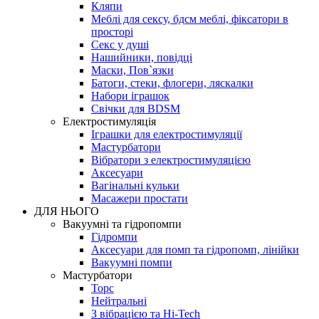
Кляпи
Меблі для сексу, бдсм меблі, фіксатори в
просторі
Секс у душі
Нашийники, повідці
Маски, Пов`язки
Батоги, стеки, флогери, ляскалки
Набори іграшок
Свічки для BDSM
Електростимуляція
Іграшки для електростимуляції
Мастурбатори
Вібратори з електростимуляцією
Аксесуари
Вагінальні кульки
Масажери простати
ДЛЯ НЬОГО
Вакуумні та гідропомпи
Гідромпи
Аксесуари для помп та гідропомп, лінійки
Вакуумні помпи
Мастурбатори
Торс
Нейтральні
З вібрацією та Hi-Tech