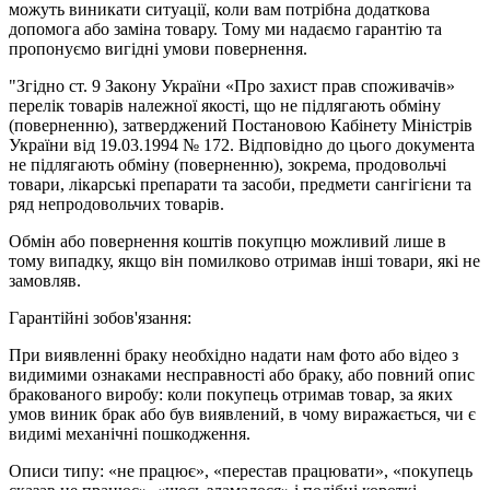
можуть виникати ситуації, коли вам потрібна додаткова
допомога або заміна товару. Тому ми надаємо гарантію та
пропонуємо вигідні умови повернення.
"Згідно ст. 9 Закону України «Про захист прав споживачів»
перелік товарів належної якості, що не підлягають обміну
(поверненню), затверджений Постановою Кабінету Міністрів
України від 19.03.1994 № 172. Відповідно до цього документа
не підлягають обміну (поверненню), зокрема, продовольчі
товари, лікарські препарати та засоби, предмети сангігієни та
ряд непродовольчих товарів.
Обмін або повернення коштів покупцю можливий лише в
тому випадку, якщо він помилково отримав інші товари, які не
замовляв.
Гарантійні зобов'язання:
При виявленні браку необхідно надати нам фото або відео з
видимими ознаками несправності або браку, або повний опис
бракованого виробу: коли покупець отримав товар, за яких
умов виник брак або був виявлений, в чому виражається, чи є
видимі механічні пошкодження.
Описи типу: «не працює», «перестав працювати», «покупець