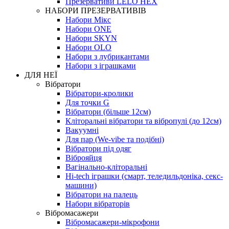
Презервативи LELO HEX
НАБОРИ ПРЕЗЕРВАТИВІВ
Набори Мікс
Набори ONE
Набори SKYN
Набори OLO
Набори з лубрикантами
Набори з іграшками
ДЛЯ НЕЇ
Вібратори
Вібратори-кролики
Для точки G
Вібратори (більше 12см)
Кліторальні вібратори та вібропулі (до 12см)
Вакуумні
Для пар (We-vibe та подібні)
Вібратори під одяг
Віброяйця
Вагінально-кліторальні
Hi-tech іграшки (смарт, теледильдоніка, секс-
машини)
Вібратори на палець
Набори вібраторів
Вібромасажери
Вібромасажери-мікрофони