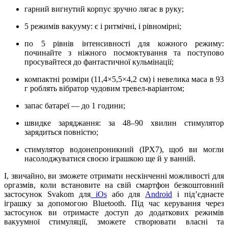
гарний вигнутий корпус зручно лягає в руку;
5 режимів вакууму: є і ритмічні, і рівномірні;
по 5 рівнів інтенсивності для кожного режиму:
починайте з ніжного посмоктування та поступово
просувайтеся до фантастичної кульмінації;
компактні розміри (11,4×5,5×4,2 см) і невелика маса в 93
г роблять вібратор чудовим тревел-варіантом;
запас батареї — до 1 години;
швидке заряджання: за 48–90 хвилин стимулятор
зарядиться повністю;
стимулятор водонепроникний (IPX7), щоб ви могли
насолоджуватися своєю іграшкою ще й у ванній.
І, звичайно, ви зможете отримати нескінченні можливості для
оргазмів, коли встановите на свій смартфон безкоштовний
застосунок Svakom для
iOs
або для
Android
і під’єднаєте
іграшку за допомогою Bluetooth. Під час керування через
застосунок ви отримаєте доступ до додаткових режимів
вакуумної стимуляції, зможете створювати власні та