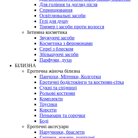
Для гоління та догляд після
Спринцювання
Освітлювальні засоби
Гелі для душу
Тример і засоби проти волосся
Інтимна косметика
Звужуючі засоби
Косметика з феромонами
Спреї з блиском
Збільшуючі засоби
Парфуми, духи
БІЛИЗНА
Еротична жіноча білизна
Панчохи, Мітенки, Колготки
Еротичні бодістокінги та костюми-сітка
Сукні та спідниці
Рольові костюми
Комплекти
Трусики
Корсети
Пеньюари та сорочки
Боді
Еротичні аксесуари
Наручники, браслети
Гартери, чокери, портупеї