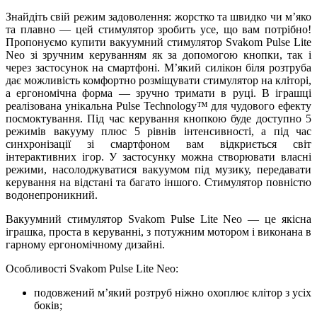
Знайдіть свій режим задоволення: жорстко та швидко чи м’яко
та плавно — цей стимулятор зробить усе, що вам потрібно!
Пропонуємо купити вакуумний стимулятор Svakom Pulse Lite
Neo зі зручним керуванням як за допомогою кнопки, так і
через застосунок на смартфоні. М’який силікон біля розтруба
дає можливість комфортно розміщувати стимулятор на кліторі,
а ергономічна форма — зручно тримати в руці. В іграшці
реалізована унікальна Pulse Technology™ для чудового ефекту
посмоктування. Під час керування кнопкою буде доступно 5
режимів вакууму плюс 5 рівнів інтенсивності, а під час
синхронізації зі смартфоном вам відкриється світ
інтерактивних ігор. У застосунку можна створювати власні
режими, насолоджуватися вакуумом під музику, передавати
керування на відстані та багато іншого. Стимулятор повністю
водонепроникний.
Вакуумний стимулятор Svakom Pulse Lite Neo — це якісна
іграшка, проста в керуванні, з потужним мотором і виконана в
гарному ергономічному дизайні.
Особливості Svakom Pulse Lite Neo:
подовжений м’який розтруб ніжно охоплює клітор з усіх
боків;