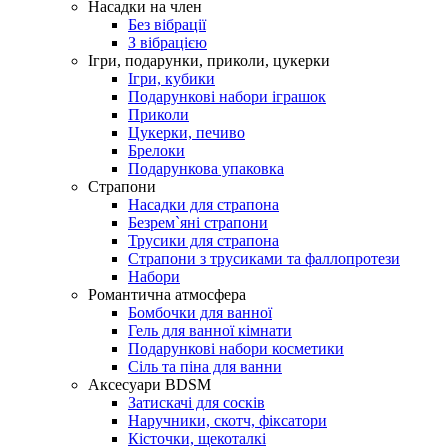
Насадки на член
Без вібрації
З вібрацією
Ігри, подарунки, приколи, цукерки
Ігри, кубики
Подарункові набори іграшок
Приколи
Цукерки, печиво
Брелоки
Подарункова упаковка
Страпони
Насадки для страпона
Безрем`яні страпони
Трусики для страпона
Страпони з трусиками та фаллопротези
Набори
Романтична атмосфера
Бомбочки для ванної
Гель для ванної кімнати
Подарункові набори косметики
Сіль та піна для ванни
Аксесуари BDSM
Затискачі для сосків
Наручники, скотч, фіксатори
Кісточки, щекоталкі