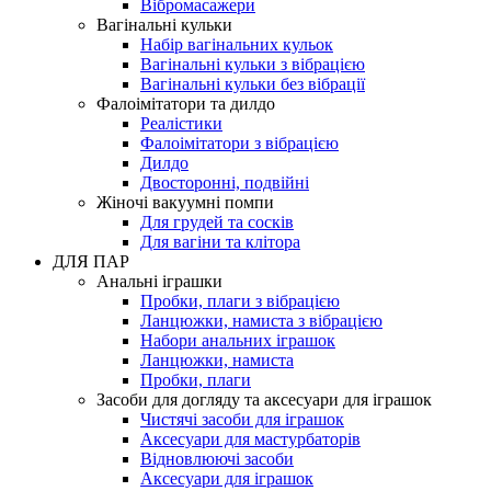
Вібромасажери
Вагінальні кульки
Набір вагінальних кульок
Вагінальні кульки з вібрацією
Вагінальні кульки без вібрації
Фалоімітатори та дилдо
Реалістики
Фалоімітатори з вібрацією
Дилдо
Двосторонні, подвійні
Жіночі вакуумні помпи
Для грудей та сосків
Для вагіни та клітора
ДЛЯ ПАР
Анальні іграшки
Пробки, плаги з вібрацією
Ланцюжки, намиста з вібрацією
Набори анальних іграшок
Ланцюжки, намиста
Пробки, плаги
Засоби для догляду та аксесуари для іграшок
Чистячі засоби для іграшок
Аксесуари для мастурбаторів
Відновлюючі засоби
Аксесуари для іграшок