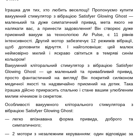
Іграшка для тих, хто любить веселощі! Пропонуємо купити
вакуумний стимулятор з вібрацією Satisfyer Glowing Ghost —
маленький та дуже симпатичний привид, мета якого не
налякати вас, а принести задоволення! Він створює дуже
приємний вакуум за технологією Air Pulse, є 11 рівнів
інтенсивності. Другий мотор забезпечує 12 режимів вібрації,
щоб доповнити відчуття. І найголовніше: цей малюк
неймовірно милий і яскраво світиться в темряві синім
кольором!
Вакуумний кліторальний стимулятор з вібрацією Satisfyer
Glowing Ghost — це маленький та привабливий привид,
просто фантастичний на вигляд! Він покритий силіконом
медичної якості та надзвичайно приємний на дотик. Така
іграшка дійсно прикрасить спальню і стане вашим улюбленим
милим нічником із секретом.
Особливості вакуумного кліторального стимулятора з
вібрацією Satisfyer Glowing Ghost:
легко впізнавана форма привида, доброго та
симпатичного;
2 мотори з незалежним керуванням: один відповідає за