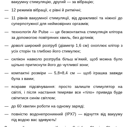
вакуумну стимуляцію, другий — за вібрацію;
12 режимів вібрації, є рівні й ритмічні;
11 рівнів вакуумної стимуляції, від дражливої та ніжної до
суперпотужної для неймовірних оргазмів;
технологія Air Pulse — це безконтактна стимуляція клітора
за допомогою повітряних хвиль, без дотиків;
доволі широкий розтруб (діаметр 1,6 см) охоплює клітор з
усіх сторін та глибоко його стимулює;
силікон навколо розтруба більш м’який, щоб можна було
щільно притиснути його до чутливої зони;
компактні розміри — 5,8×8,4 см — щоб іграшка завжди
була з вами;
яскраве підсвічування: просто залиште стимулятор на
світлі, і після настання темряви все «тіло» привида буде
світитися синім світлом;
до 60 хвилин роботи на одному заряді;
повністю водонепроникний (IPX7) — відчуття від вакууму
під водою вас здивують!