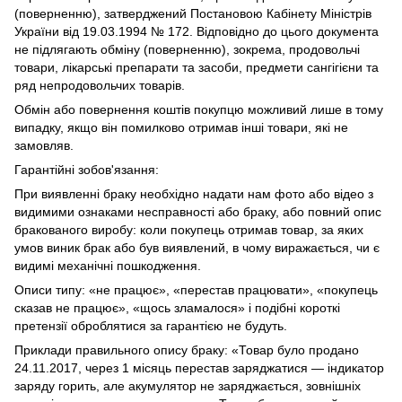
(поверненню), затверджений Постановою Кабінету Міністрів
України від 19.03.1994 № 172. Відповідно до цього документа
не підлягають обміну (поверненню), зокрема, продовольчі
товари, лікарські препарати та засоби, предмети сангігієни та
ряд непродовольчих товарів.
Обмін або повернення коштів покупцю можливий лише в тому
випадку, якщо він помилково отримав інші товари, які не
замовляв.
Гарантійні зобов'язання:
При виявленні браку необхідно надати нам фото або відео з
видимими ознаками несправності або браку, або повний опис
бракованого виробу: коли покупець отримав товар, за яких
умов виник брак або був виявлений, в чому виражається, чи є
видимі механічні пошкодження.
Описи типу: «не працює», «перестав працювати», «покупець
сказав не працює», «щось зламалося» і подібні короткі
претензії оброблятися за гарантією не будуть.
Приклади правильного опису браку: «Товар було продано
24.11.2017, через 1 місяць перестав заряджатися — індикатор
заряду горить, але акумулятор не заряджається, зовнішніх