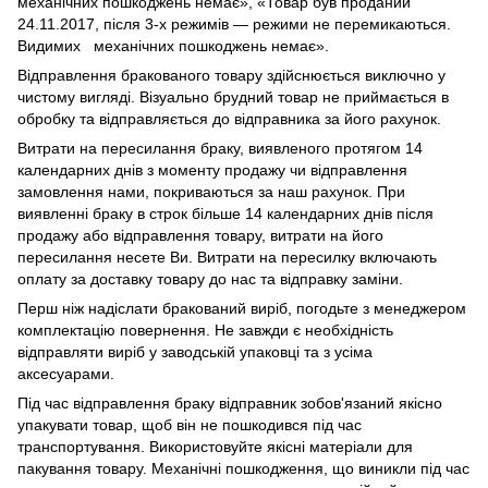
механічних пошкоджень немає», «Товар був проданий
24.11.2017, після 3-х режимів — режими не перемикаються.
Видимих механічних пошкоджень немає».
Відправлення бракованого товару здійснюється виключно у
чистому вигляді. Візуально брудний товар не приймається в
обробку та відправляється до відправника за його рахунок.
Витрати на пересилання браку, виявленого протягом 14
календарних днів з моменту продажу чи відправлення
замовлення нами, покриваються за наш рахунок. При
виявленні браку в строк більше 14 календарних днів після
продажу або відправлення товару, витрати на його
пересилання несете Ви. Витрати на пересилку включають
оплату за доставку товару до нас та відправку заміни.
Перш ніж надіслати бракований виріб, погодьте з менеджером
комплектацію повернення. Не завжди є необхідність
відправляти виріб у заводській упаковці та з усіма
аксесуарами.
Під час відправлення браку відправник зобов'язаний якісно
упакувати товар, щоб він не пошкодився під час
транспортування. Використовуйте якісні матеріали для
пакування товару. Механічні пошкодження, що виникли під час