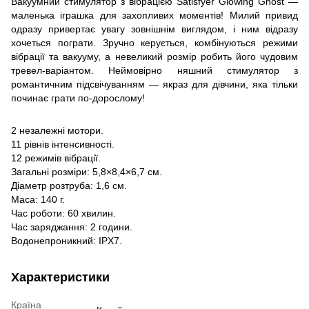
Вакуумний стимулятор з вібрацією Satisfyer Glowing Ghost —
маленька іграшка для захопливих моментів! Милий привид
одразу привертає увагу зовнішнім виглядом, і ним відразу
хочеться пограти. Зручно керується, комбінуються режими
вібрації та вакууму, а невеликий розмір робить його чудовим
тревел-варіантом. Неймовірно няшний стимулятор з
романтичним підсвічуванням — якраз для дівчини, яка тільки
починає грати по-дорослому!
2 незалежні мотори.
11 рівнів інтенсивності.
12 режимів вібрації.
Загальні розміри: 5,8×8,4×6,7 см.
Діаметр розтруба: 1,6 см.
Маса: 140 г.
Час роботи: 60 хвилин.
Час заряджання: 2 години.
Водонепроникний: IPX7.
Характеристики
Країна