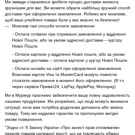
Ми завжди стараємося зробити процес доставки якомога
зручнішим для вас. Ви можете обрати найбільш зручний спосіб
доставки при оформленні замовлення. Робимо все можливе,
щоб ваші улюблені товари були у вас вчасно та безпечно!
Можливі такі способи оплати замовлення:
- Оплата готівкою при отриманні замовлення у відділенні
Нової Пошти, або за умови адресної доставки – кур'єру
Нової Пошти.
- Оплата карткою у відділенні Нової пошти, або за умови
адресної доставки – оплата карткою у кур'єр Нової Пошти.
- Оплата онлайн на сайті при оформленні замовлення.
Власники карток Visa та MasterCard можуть повністю
сплатити замовлення в момент його оформлення. (В т.ч
через сервіси Приват24, LiqPay, ApplePay, Monopay)
Ми в Мурмур прагнемо забезпечити вашу повну задоволеність
нашими продуктами. Ми розуміємо, що іноді можуть виникати
ситуації, коли вам потрібна додаткова допомога або заміна
товару. Тому ми надаємо гарантію та пропонуємо вигідні
умови повернення.
"Згідно ст. 9 Закону України «Про захист прав споживачів»
перелік товарів належної якості, що не підлягають обміну