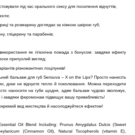
товувати під час орального сексу для посилення відчуттів;
єнти;
риці та розмарину доглядає за ніжною шкірою губ;
іну, гліцерину та парабенів;
використання як гігієнічна помада з бонусом: завдяки ефекту
рохи припухлий вигляд;
аріантів різноманітних поцілунків!
ний бальзам для губ Sensuva – X on the Lips? Просто нанесіть
ин, доки не відчуєте тепло й поколювання. Можна переходити
осто наносити на губи щодня, адже бальзам чудово зволожує,
б і завдяки феромонам підвищує вашу привабливість!
а окремий вид мистецтва й насолоджуйтеся ефектом!
ssential Oil Blend Including: Prunus Amygdalus Dulcis (Sweet
lanicum (Cinnamon Oil), Natural Tocopherols (vitamin E),