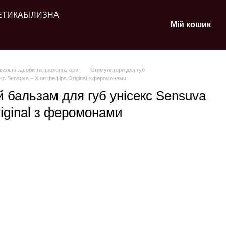
ЕТИКА
БІЛИЗНА
Мій кошик
альні засоби та пролонгатори
Стимулятори для губ
с Sensuva – X on the Lips Original з феромонами
бальзам для губ унісекс Sensuva
Original з феромонами