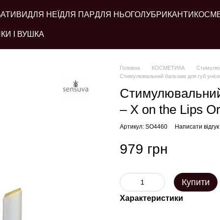
ВАТИВИ
ДЛЯ НЕЇ
ДЛЯ ПАР
ДЛЯ НЬОГО
ЛУБРИКАНТИ
КОСМ
КИ І ВУШКА
Головна
КОСМЕТИКА
Стимулюв
Стимулювальний бальзам для губ унісек
Стимулювальний 
– X on the Lips 
Артикул: SO4460
Написати відгук
979 грн
Купити
Характеристики