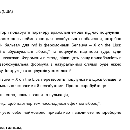
a (США)
тор і подаруйте партнеру вражальні емоції під час поцілунків і
каєте щось неймовірне для незабутнього побачення, потрібно
й бальзам для губ із феромонами Sensuva – X on the Lips:
йте збуджувальні вібрації та поцілуйте партнера туди, куди
е назавжди! Феромони в складі підвищать вашу привабливість в
 а зволожувальна формула з натуральними оліями буде ніжно
. Інструкція з поцілунків у комплекті!
suva – X on the Lips перетворить поцілунки на щось більше, а
имально яскравими й незабутніми. Просто спробуйте це:
ах: тепло, поколювання та пульсація;
унку, щоб партнер теж насолодився ефектом вібрації;
дчуєте себе неймовірно привабливо і викличете непереборне
ам, і жінкам;