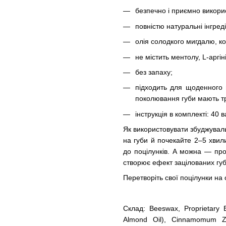
безпечно і приємно викорис
повністю натуральні інгреді
олія солодкого мигдалю, ко
не містить ментолу, L-аргін
без запаху;
підходить для щоденного 
поколювання губи мають т
інструкція в комплекті: 40 в
Як використовувати збуджуваль
на губи й почекайте 2–5 хвил
до поцілунків. А можна — пр
створює ефект зацілованих гу
Перетворіть свої поцілунки н
Склад: Beeswax, Proprietary E
Almond Oil), Cinnamomum Zey