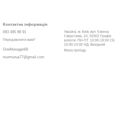
Контактна інформація
093 495 88 91
Україна, м. Київ, вул. Євгена
Сверстюка, 2А, 02002 Графік
Передзвонити вам?
роботи: ПН-ПТ: 10:00-19:00 СБ:
10:00-15:00 НД: Вихідний
OneManager69
Мапа проїзду
murmurua77@gmail.com