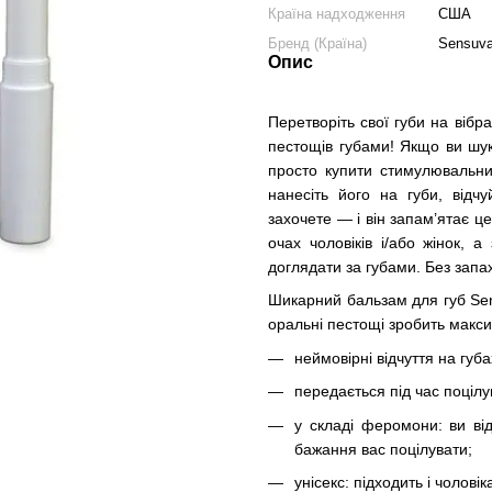
Країна надходження
США
Бренд (Країна)
Sensuv
Опис
Перетворіть свої губи на вібра
пестощів губами! Якщо ви шу
просто купити стимулювальни
нанесіть його на губи, відчу
захочете — і він запам’ятає ц
очах чоловіків і/або жінок,
доглядати за губами. Без запаху
Шикарний бальзам для губ Sen
оральні пестощі зробить макс
неймовірні відчуття на губ
передається під час поціл
у складі феромони: ви ві
бажання вас поцілувати;
унісекс: підходить і чоловік