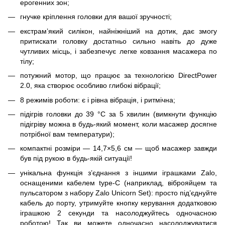
ерогенних зон;
гнучке кріплення головки для вашої зручності;
екстрам’який силікон, найніжніший на дотик, дає змогу
притискати головку достатньо сильно навіть до дуже
чутливих місць, і забезпечує легке ковзання масажера по
тілу;
потужний мотор, що працює за технологією DirectPower
2.0, яка створює особливо глибокі вібрації;
8 режимів роботи: є і рівна вібрація, і ритмічна;
підігрів головки до 39 °C за 5 хвилин (вимкнути функцію
підігріву можна в будь-який момент, коли масажер досягне
потрібної вам температури);
компактні розміри — 14,7×5,6 см — щоб масажер завжди
був під рукою в будь-якій ситуації!
унікальна функція з’єднання з іншими іграшками Zalo,
оснащеними кабелем type-C (наприклад, віброяйцем та
пульсатором з набору Zalo Unicorn Set): просто під’єднуйте
кабель до порту, утримуйте кнопку керування додатковою
іграшкою 2 секунди та насолоджуйтесь одночасною
роботою! Так ви можете одночасно насолоджуватися