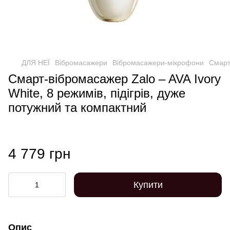
ДЛЯ НЕЇ
Вібромасажери
Вібромасажери-мікрофони
Смарт-
Смарт-вібромасажер Zalo – AVA Ivory
White, 8 режимів, підігрів, дуже
потужний та компактний
4 779 грн
Купити
Опис