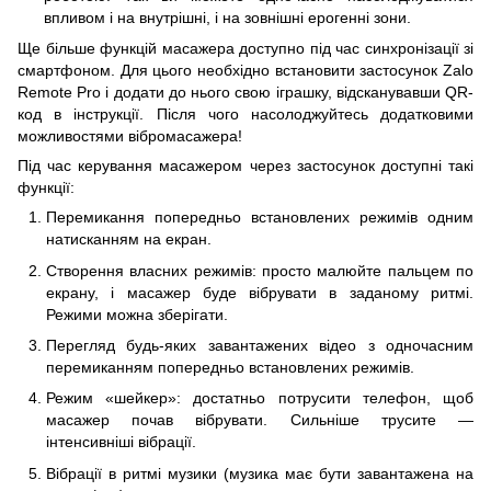
впливом і на внутрішні, і на зовнішні ерогенні зони.
Ще більше функцій масажера доступно під час синхронізації зі
смартфоном. Для цього необхідно встановити застосунок Zalo
Remote Pro і додати до нього свою іграшку, відсканувавши QR-
код в інструкції. Після чого насолоджуйтесь додатковими
можливостями вібромасажера!
Під час керування масажером через застосунок доступні такі
функції:
Перемикання попередньо встановлених режимів одним
натисканням на екран.
Створення власних режимів: просто малюйте пальцем по
екрану, і масажер буде вібрувати в заданому ритмі.
Режими можна зберігати.
Перегляд будь-яких завантажених відео з одночасним
перемиканням попередньо встановлених режимів.
Режим «шейкер»: достатньо потрусити телефон, щоб
масажер почав вібрувати. Сильніше трусите —
інтенсивніші вібрації.
Вібрації в ритмі музики (музика має бути завантажена на