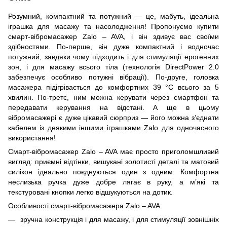
Розумний, компактний та потужний — це, мабуть, ідеальна
іграшка для масажу та насолодження! Пропонуємо купити
смарт-вібромасажер Zalo – AVA, і він здивує вас своїми
здібностями. По-перше, він дуже компактний і водночас
потужний, завдяки чому підходить і для стимуляції ерогенних
зон, і для масажу всього тіла (технологія DirectPower 2.0
забезпечує особливо потужні вібрації). По-друге, головка
масажера підігрівається до комфортних 39 °C всього за 5
хвилин. По-третє, ним можна керувати через смартфон та
передавати керування на відстані. А ще в цьому
вібромасажері є дуже цікавий сюрприз — його можна з’єднати
кабелем із деякими іншими іграшками Zalo для одночасного
використання!
Смарт-вібромасажер Zalo – AVA має просто приголомшливий
вигляд: приємні відтінки, вишукані золотисті деталі та матовий
силікон ідеально поєднуються один з одним. Комфортна
неслизька ручка дуже добре лягає в руку, а м’які та
текстуровані кнопки легко відшукуються на дотик.
Особливості смарт-вібромасажера Zalo – AVA:
зручна конструкція і для масажу, і для стимуляції зовнішніх