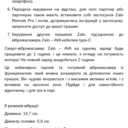
смартфон).
Передача керування на відстані, для чого партнер або
партнерка також мають встановити собі застосунок Zalo
Remote Pro і потім, дотримуючись інструкцій у застосунку,
запросити доступ до вашої іграшки.
Керування другою іграшкою Zalo, під’єднаною до
вібромасажера Zalo – AVA кабелем type-C.
Смарт-вібромасажер Zalo – AVA на одному заряді буде
працювати до 1 години, і це немало, з огляду на потужність
мотора! На повний заряд знадобиться 2 години.
Це неймовірно гарний та потужний вібромасажер із
функціоналом, який можна розширити за допомогою інших
іграшок. Він чудово впорається і з масажем великих м’язів, і з
впливом на ерогенні зони. Підійде і для самостійного
відпочинку, і для гри в парі.
8 режимів вібрації.
Довжина: 14,7 см.
Діаметр головки: 5,6 см.