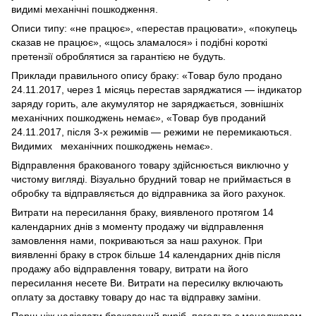
видимі механічні пошкодження.
Описи типу: «не працює», «перестав працювати», «покупець
сказав не працює», «щось зламалося» і подібні короткі
претензії оброблятися за гарантією не будуть.
Приклади правильного опису браку: «Товар було продано
24.11.2017, через 1 місяць перестав заряджатися — індикатор
заряду горить, але акумулятор не заряджається, зовнішніх
механічних пошкоджень немає», «Товар був проданий
24.11.2017, після 3-х режимів — режими не перемикаються.
Видимих механічних пошкоджень немає».
Відправлення бракованого товару здійснюється виключно у
чистому вигляді. Візуально брудний товар не приймається в
обробку та відправляється до відправника за його рахунок.
Витрати на пересилання браку, виявленого протягом 14
календарних днів з моменту продажу чи відправлення
замовлення нами, покриваються за наш рахунок. При
виявленні браку в строк більше 14 календарних днів після
продажу або відправлення товару, витрати на його
пересилання несете Ви. Витрати на пересилку включають
оплату за доставку товару до нас та відправку заміни.