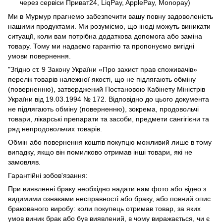
через сервіси Приват24, LiqPay, ApplePay, Monopay)
Ми в Мурмур прагнемо забезпечити вашу повну задоволеність
нашими продуктами. Ми розуміємо, що іноді можуть виникати
ситуації, коли вам потрібна додаткова допомога або заміна
товару. Тому ми надаємо гарантію та пропонуємо вигідні
умови повернення.
"Згідно ст. 9 Закону України «Про захист прав споживачів»
перелік товарів належної якості, що не підлягають обміну
(поверненню), затверджений Постановою Кабінету Міністрів
України від 19.03.1994 № 172. Відповідно до цього документа
не підлягають обміну (поверненню), зокрема, продовольчі
товари, лікарські препарати та засоби, предмети сангігієни та
ряд непродовольчих товарів.
Обмін або повернення коштів покупцю можливий лише в тому
випадку, якщо він помилково отримав інші товари, які не
замовляв.
Гарантійні зобов'язання:
При виявленні браку необхідно надати нам фото або відео з
видимими ознаками несправності або браку, або повний опис
бракованого виробу: коли покупець отримав товар, за яких
умов виник брак або був виявлений, в чому виражається, чи є