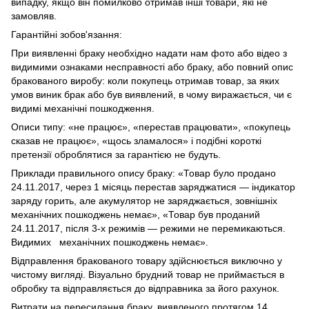
випадку, якщо він помилково отримав інші товари, які не
замовляв.
Гарантійні зобов'язання:
При виявленні браку необхідно надати нам фото або відео з
видимими ознаками несправності або браку, або повний опис
бракованого виробу: коли покупець отримав товар, за яких
умов виник брак або був виявлений, в чому виражається, чи є
видимі механічні пошкодження.
Описи типу: «не працює», «перестав працювати», «покупець
сказав не працює», «щось зламалося» і подібні короткі
претензії оброблятися за гарантією не будуть.
Приклади правильного опису браку: «Товар було продано
24.11.2017, через 1 місяць перестав заряджатися — індикатор
заряду горить, але акумулятор не заряджається, зовнішніх
механічних пошкоджень немає», «Товар був проданий
24.11.2017, після 3-х режимів — режими не перемикаються.
Видимих механічних пошкоджень немає».
Відправлення бракованого товару здійснюється виключно у
чистому вигляді. Візуально брудний товар не приймається в
обробку та відправляється до відправника за його рахунок.
Витрати на пересилання браку, виявленого протягом 14