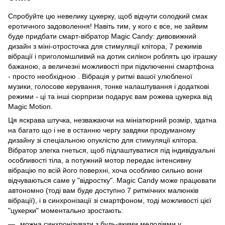
Спробуйте цю невелику цукерку, щоб відчути солодкий смак
еротичного задоволення! Навіть тим, у кого є все, не зайвим
буде придбати смарт-вібратор Magic Candy: дивовижний
дизайн з міні-отросточка для стимуляції клітора, 7 режимів
вібрації і приголомшливий на дотик силікон роблять цю іграшку
бажаною, а величезні можливості при підключенні смартфона
- просто необхідною . Вібрація у ритмі вашої улюбленої
музики, голосове керування, тонке налаштування і додаткові
режими - ці та інші сюрпризи подарує вам рожева цукерка від
Magic Motion.
Ця яскрава штучка, незважаючи на мініатюрний розмір, здатна
на багато що і не в останню чергу завдяки продуманому
дизайну зі спеціальною опуклістю для стимуляції клітора.
Вібратор злегка гнеться, щоб підлаштуватися під індивідуальні
особливості тіла, а потужний мотор передає інтенсивну
вібрацію по всій його поверхні, хоча особливо сильно вони
відчуваються саме у "відростку". Magic Candy може працювати
автономно (тоді вам буде доступно 7 ритмічних малюнків
вібрації), і в синхронізації зі смартфоном, тоді можливості цієї
"цукерки" моментально зростають:
можна синхронізувати з будь-якими мелодіями у