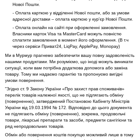
Нової Пошти.
- Оплата карткою у відділенні Нової пошти, або за умови
адресної доставки – оплата карткою у кур'єр Нової Пошти.
- Оплата онлайн на сайті при оформленні замовлення.
Власники карток Visa та MasterCard можуть повністю
сплатити замовлення в момент його оформлення. (В т.ч
через сервіси Приват24, LiqPay, ApplePay, Monopay)
Ми в Мурмур прагнемо забезпечити вашу повну задоволеність
нашими продуктами. Ми розуміємо, що іноді можуть виникати
ситуації, коли вам потрібна додаткова допомога або заміна
товару. Тому ми надаємо гарантію та пропонуємо вигідні
умови повернення.
"Згідно ст. 9 Закону України «Про захист прав споживачів»
перелік товарів належної якості, що не підлягають обміну
(поверненню), затверджений Постановою Кабінету Міністрів
України від 19.03.1994 № 172. Відповідно до цього документа
не підлягають обміну (поверненню), зокрема, продовольчі
товари, лікарські препарати та засоби, предмети сангігієни та
ряд непродовольчих товарів.
Обмін або повернення коштів покупцю можливий лише в тому