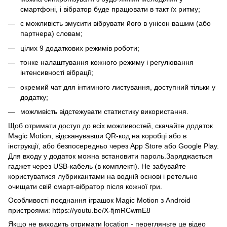
смартфоні, і вібратор буде працювати в такт їх ритму;
є можливість змусити вібрувати його в унісон вашим (або
партнера) словам;
цілих 9 додаткових режимів роботи;
тонке налаштування кожного режиму і регулювання
інтенсивності вібрації;
окремий чат для інтимного листування, доступний тільки у
додатку;
можливість відстежувати статистику використання.
Щоб отримати доступ до всіх можливостей, скачайте додаток
Magic Motion, відсканувавши QR-код на коробці або в
інструкції, або безпосередньо через App Store або Google Play.
Для входу у додаток можна встановити пароль.Заряджається
гаджет через USB-кабель (в комплекті). Не забувайте
користуватися лубрикантами на водній основі і ретельно
очищати свій смарт-вібратор після кожної гри.
Особливості поєднання іграшок Magic Motion з Android
пристроями: https://youtu.be/X-fjmRCwmE8
Якщо не виходить отримати location - перегляньте це відео