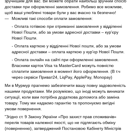
зручнішим для вас. Ви можете обрати найбільш зручний спосіб
доставки при оформленні замовлення. Робимо все можливе,
щоб ваші улюблені товари були у вас вчасно та безпечно!
Можливі такі способи оплати замовлення:
- Оплата готівкою при отриманні замовлення у відділенні
Нової Пошти, або за умови адресної доставки – кур'єру
Нової Пошти.
- Оплата карткою у відділенні Нової пошти, або за умови
адресної доставки – оплата карткою у кур'єр Нової Пошти.
- Оплата онлайн на сайті при оформленні замовлення.
Власники карток Visa та MasterCard можуть повністю
сплатити замовлення в момент його оформлення. (В т.ч
через сервіси Приват24, LiqPay, ApplePay, Monopay)
Ми в Мурмур прагнемо забезпечити вашу повну задоволеність
нашими продуктами. Ми розуміємо, що іноді можуть виникати
ситуації, коли вам потрібна додаткова допомога або заміна
товару. Тому ми надаємо гарантію та пропонуємо вигідні
умови повернення.
"Згідно ст. 9 Закону України «Про захист прав споживачів»
перелік товарів належної якості, що не підлягають обміну
(поверненню), затверджений Постановою Кабінету Міністрів