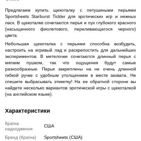
Предлагаем купить щекоталку с петушиными перьями
Sportsheets Starburst Tickler для эротических игр и нежных
ласк. В щекоталке сочетаются перья и пух глубокого красного
(насыщенного фиолетового, переливающегося черного)
цвета.
Небольшая щекоталка с перьями способна возбудить,
настроить на игривый лад и раскрепостить для дальнейших
экспериментов. В метелочке сочетаются длинный перья с
мягким пушком, так что ощущения будут самые
разнообразные. Перья закреплены на не очень длинной
гибкой ручке с удобным утолщением в месте захвата. Не
спешите выбрасывать этикетку! На ее обратной стороне вы
найдете несколько вариантов эротической игры с щекоталкой
(на английском языке).
Характеристики
Країна
США
надходження
Бренд (Країна)
Sportsheets (США)