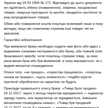
України від 19.03.1994 № 172. Відповідно до цього документа
не підлягають обміну (поверненню), зокрема, продовольчі
товари, лікарські препарати та засоби, предмети сангігієни та
ряд непродовольчих товарів.
Обмін або повернення коштів покупцю можливий лише в тому
випадку, якщо він помилково отримав інші товари, які не
замовляв.
Гарантійні зобов'язання:
При виявленні браку необхідно надати нам фото або відео з
видимими ознаками несправності або браку, або повний опис
бракованого виробу: коли покупець отримав товар, за яких
умов виник брак або був виявлений, в чому виражається, чи є
видимі механічні пошкодження.
Описи типу: «не працює», «перестав працювати», «покупець
сказав не працює», «щось зламалося» і подібні короткі
претензії оброблятися за гарантією не будуть.
Приклади правильного опису браку: «Товар було продано
24.11.2017, через 1 місяць перестав заряджатися — індикатор
заряду горить, але акумулятор не заряджається, зовнішніх
механічних пошкоджень немає», «Товар був проданий
24.11.2017, після 3-х режимів — режими не перемикаються.