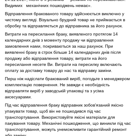
Видимих механічних пошкоджень немає».
Відправлення бракованого товару здійснюється виключно у
чистому вигляді. Візуально брудний товар не приймається в
обробку та відправляється до відправника за його рахунок.
Витрати на пересилання браку, виявленого протягом 14
календарних днів з моменту продажу чи відправлення
замовлення нами, покриваються за наш рахунок. При
виявленні браку в строк більше 14 календарних днів після
продажу або відправлення товару, витрати на його
пересилання несете Ви. Витрати на пересилку включають
оплату за доставку товару до нас та відправку заміни.
Перш ніж надіслати бракований виріб, погодьте з менеджером
комплектацію повернення. Не завжди є необхідність
відправляти виріб у заводській упаковці та з усіма
аксесуарами.
Під час відправлення браку відправник зобов'язаний якісно
упакувати товар, щоб він не пошкодився під час
транспортування. Використовуйте якісні матеріали для
пакування товару. Механічні пошкодження, що виникли під час
транспортування, можуть унеможливити гарантійний ремонт
або заміну.