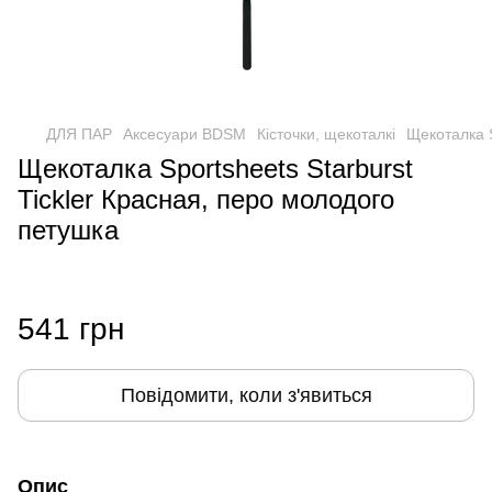
ДЛЯ ПАР
Аксесуари BDSM
Кісточки, щекоталкі
Щекоталка S
Щекоталка Sportsheets Starburst
Tickler Красная, перо молодого
петушка
541 грн
Повідомити, коли з'явиться
Опис