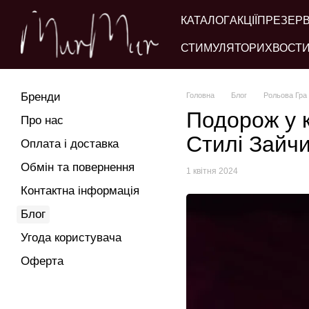
Перейти до основного контенту
КАТАЛОГ
АКЦІЇ
ПРЕЗЕР
СТИМУЛЯТОРИ
ХВОСТИ
Бренди
Головна
Блог
Рольова Гра 
Подорож у к
Про нас
Стилі Зайч
Оплата і доставка
Обмін та повернення
1 квітня 2024
Контактна інформація
Блог
Угода користувача
Оферта