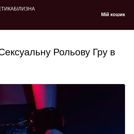
ЕТИКА
БІЛИЗНА
Мій кошик
Сексуальну Рольову Гру в