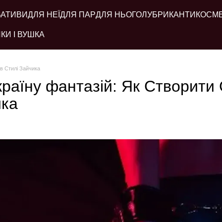
ВАТИВИ
ДЛЯ НЕЇ
ДЛЯ ПАР
ДЛЯ НЬОГО
ЛУБРИКАНТИ
КОСМ
КИ І ВУШКА
в Стилі Зайчика
раїну фантазій: Як Створити 
ика