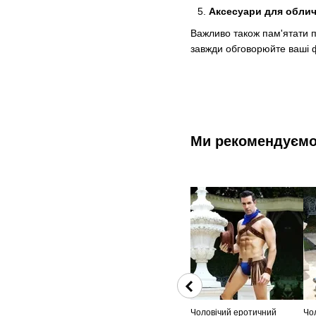
Аксесуари для обли
Важливо також пам'ятати пр
завжди обговорюйте ваші ф
Ми рекомендуєм
Чоловічий еротичний
Чо