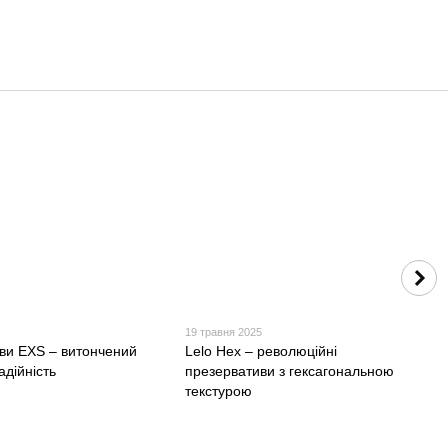
19 травня 2025
ви EXS – витончений
Lelo Hex – революційні
адійність
презервативи з гексагональною
текстурою