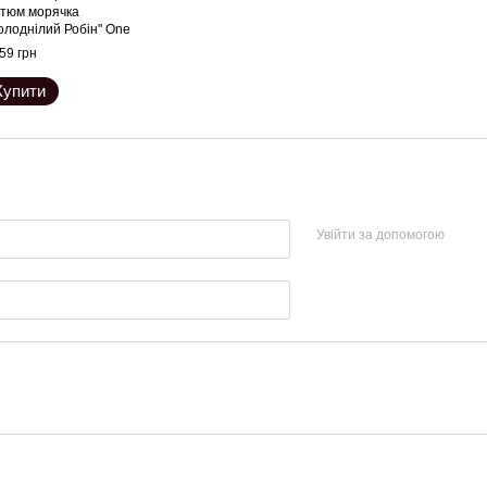
стюм морячка
олоднілий Робін" One
e: шорти, майка,
59 грн
авички, хустка, ша
Купити
Увійти за допомогою