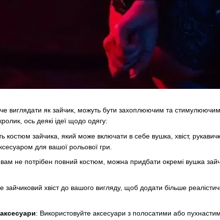
хоче виглядати як зайчик, можуть бути захоплюючим та стимулюючи
ролик, ось деякі ідеї щодо одягу:
іть костюм зайчика, який може включати в себе вушка, хвіст, рукави
ксесуаром для вашої рольової гри.
 вам не потрібен повний костюм, можна придбати окремі вушка зайчи
е зайчиковий хвіст до вашого вигляду, щоб додати більше реалістич
 аксесуари
: Використовуйте аксесуари з полосатими або пухнасти