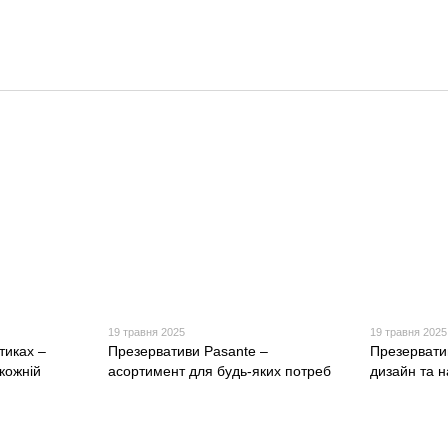
19 травня 2025
19 травня 2025
тиках –
Презервативи Pasante –
Презервати
 кожній
асортимент для будь-яких потреб
дизайн та н