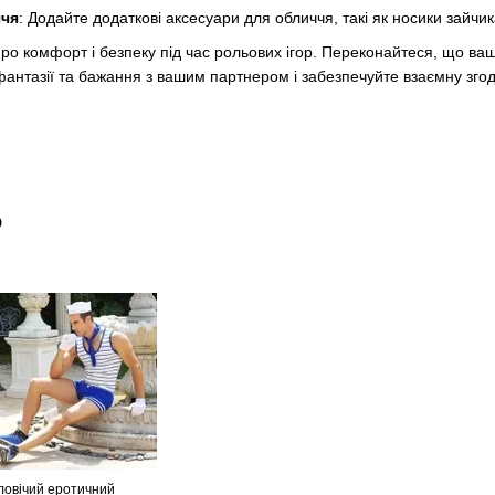
ччя
: Додайте додаткові аксесуари для обличчя, такі як носики зайчи
о комфорт і безпеку під час рольових ігор. Переконайтеся, що ваш 
антазії та бажання з вашим партнером і забезпечуйте взаємну зго
о
ловічий еротичний