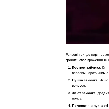
Рольові ігри, де партнер 
зробити своє враження як к
Костюм зайчика
: Куп
веселим і еротичним а
Вушка зайчика
: Якщо
волосся.
Хвіст зайчика
: Додайт
пояса.
Полосаті чи пухнасті