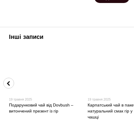
Інші записи
19 травня 2025
19 травня 2025
Подарунковий чай від Dovbush –
Карпатський чай в паке
витончений презент із гір
натуральний смак гір у
чашці