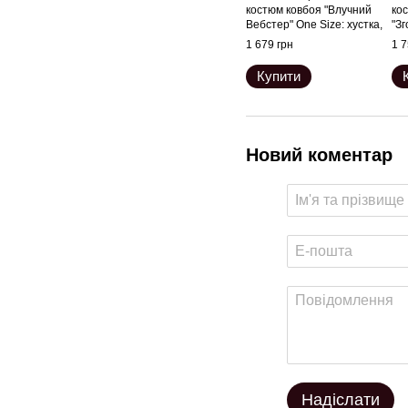
костюм ковбоя "Влучний
ко
Вебстер" One Size: хустка,
"Зг
портупея, труси, манжети,
Siz
1 679 грн
1 7
капе
рук
Купити
Новий коментар
Надіслати