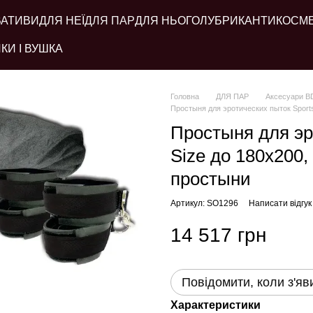
ВАТИВИ
ДЛЯ НЕЇ
ДЛЯ ПАР
ДЛЯ НЬОГО
ЛУБРИКАНТИ
КОСМ
КИ І ВУШКА
Головна
ДЛЯ ПАР
Аксесуари 
Простыня для эротических пыток Sport
Простыня для эр
Size до 180х200
простыни
Артикул: SO1296
Написати відгук
14 517 грн
Повідомити, коли з'яв
Характеристики