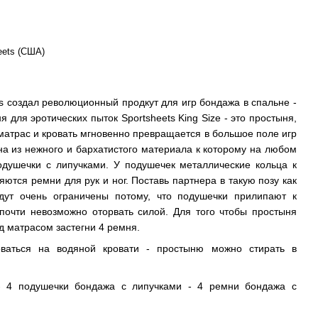
eets (США)
ts создал революционный продкут для игр бондажа в спальне -
ня для эротических пыток Sportsheets King Size - это простыня,
матрас и кровать мгновенно превращается в большое поле игр
на из нежного и бархатистого материала к которому на любом
одушечки с липучками. У подушечек металлические кольца к
ются ремни для рук и ног. Поставь партнера в такую позу как
дут очень ограничены потому, что подушечки прилипают к
почти невозможно оторвать силой. Для того чтобы простыня
д матрасом застегни 4 ремня.
ваться на водяной кровати - простыню можно стирать в
 - 4 подушечки бондажа с липучками - 4 ремни бондажа с