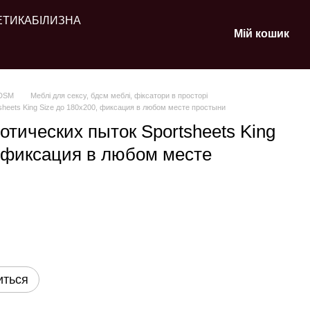
ЕТИКА
БІЛИЗНА
Мій кошик
BDSM
Меблі для сексу, бдсм меблі, фіксатори в просторі
sheets King Size до 180х200, фиксация в любом месте простыни
отических пыток Sportsheets King
, фиксация в любом месте
иться