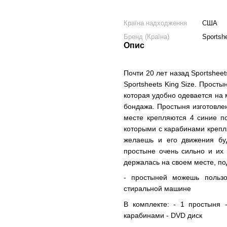
Країна надходження
США
Бренд (Країна)
Sportsh
Опис
Почти 20 лет назад Sportshee
Sportsheets King Size. Просты
которая удобно одевается на 
бондажа. Простыня изготовле
месте крепляются 4 синие п
которыми с карабинами крепля
желаешь и его движения бу
простыне очень сильно и их 
держалась на своем месте, по
- простыней можешь пользо
стиральной машине
В комплекте: - 1 простыня
карабинами - DVD диск