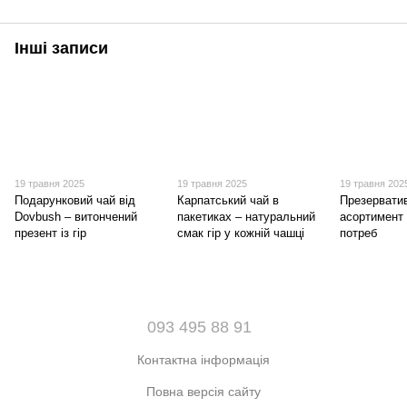
Інші записи
19 травня 2025
19 травня 2025
19 травня 202
Подарунковий чай від
Карпатський чай в
Презерватив
Dovbush – витончений
пакетиках – натуральний
асортимент
презент із гір
смак гір у кожній чашці
потреб
093 495 88 91
Контактна інформація
Повна версія сайту