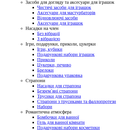
Засоби для догляду та аксесуари для іграшок
Чистячі засоби для іграшок
Аксесуари для мастурбаторів
Відновлюючі засоби
Аксесуари для іграшок
Насадки на член
Без вібрації
З вібрацією
Ігри, подарунки, приколи, цукерки
Ігри, кубики
Подарункові набори іграшок
Приколи
Цукерки, печиво
Брелоки
Подарункова упаковка
Страпони
Насадки для страпона
Безрем`яні страпони
Трусики для страпона
Страпони з трусиками та фаллопротези
Набори
Романтична атмосфера
Бомбочки для ванної
Гель для ванної кімнати
Подарункові набори косметики