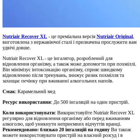
Nutriair Recover XL
- це преміальна версія
Nutriair Original
,
виготовлена з нержавіючої сталі і призначена прослужити вам
удвічі довше.
Nutriair Recover XL - це інгалятор, розроблений для
відновлення організму, а також може допомогти при похміллі.
Він мінімізує інтоксикацію організму, сприяє швидкому
відновленню після тренувань, знижує ризик похмілля та
захищає печінку при вживанні алкогольних напоїв.
Смак
: Карамельний мед
Ресурс використання
: До 500 інгаляцій на один пристрій.
Коли використовувати
: Використовуйте Nutriair Recover XL
регулярно для відновлення організму або перед вживанням
алкоголю, щоб уникнути неприємних відчуттів вранці.
Рекомендовано: близько 20 інгаляцій на годину
Ви також
можете використовувати пристрій на власний розсуд і в