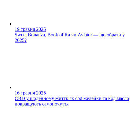
19 травня 2025
Sweet Bonanza, Book of Ra чи Aviator — що обрати у
2025?
16 травня 2025
CBD у щоденному житті: як cbd желейки та кбд масло
покращують самопочуття