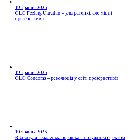
19 травня 2025
OLO Feeling Ultrathin – ультратонкі, але міцні
презервативи
19 травня 2025
OLO Condoms – революція у світі презервативів
19 травня 2025
Вібропуля – маленька іграшка з потужним ефектом