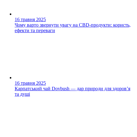
16 травня 2025
Чому варто звернути увагу на CBD-продукти: користь,
ефекти та переваги
16 травня 2025
Карпатський чай Dovbush — дар природи для здоров’я
та душі