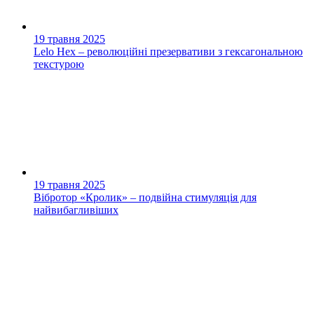
19 травня 2025
Lelo Hex – революційні презервативи з гексагональною
текстурою
19 травня 2025
Вібротор «Кролик» – подвійна стимуляція для
найвибагливіших