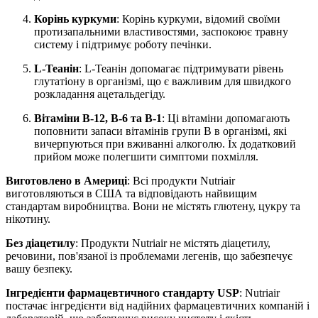
Корінь куркуми
: Корінь куркуми, відомий своїми
протизапальними властивостями, заспокоює травну
систему і підтримує роботу печінки.
L-Теанін
: L-Теанін допомагає підтримувати рівень
глутатіону в організмі, що є важливим для швидкого
розкладання ацетальдегіду.
Вітаміни B-12, B-6 та B-1
: Ці вітаміни допомагають
поповнити запаси вітамінів групи B в організмі, які
вичерпуються при вживанні алкоголю. Їх додатковий
прийом може полегшити симптоми похмілля.
Виготовлено в Америці
: Всі продукти Nutriair
виготовляються в США та відповідають найвищим
стандартам виробництва. Вони не містять глютену, цукру та
нікотину.
Без діацетилу
: Продукти Nutriair не містять діацетилу,
речовини, пов'язаної із проблемами легенів, що забезпечує
вашу безпеку.
Інгредієнти фармацевтичного стандарту USP
: Nutriair
постачає інгредієнти від надійних фармацевтичних компаній і