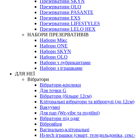
Презервативи SKYN
Презервативи OLO
Презервативи PASANTE
Презервативи EXS
Презервативи LIFESTYLES
Презервативи LELO HEX
НАБОРИ ПРЕЗЕРВАТИВІВ
Набори Мікс
Набори ONE
Набори SKYN
Набори OLO
Набори з лубрикантами
Набори з іграшками
ДЛЯ НЕЇ
Вібратори
Вібратори-кролики
Для точки G
Вібратори (більше 12см)
Кліторальні вібратори та вібропулі (до 12см)
Вакуумні
Для пар (We-vibe та подібні)
Вібратори під одяг
Віброяйця
Вагінально-кліторальні
Hi-tech іграшки (смарт, теледильдоніка, секс-