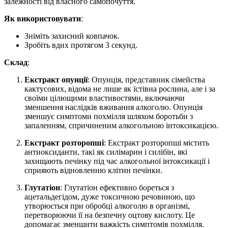
залежності від власного самопочуття.
Як використовувати
:
Зніміть захисний ковпачок.
Зробіть вдих протягом 3 секунд.
Склад
:
Екстракт опунції
: Опунція, представник сімейства
кактусових, відома не лише як їстівна рослина, але і за
своїми цілющими властивостями, включаючи
зменшення наслідків вживання алкоголю. Опунція
зменшує симптоми похмілля шляхом боротьби з
запаленням, спричиненим алкогольною інтоксикацією.
Екстракт розторопші
: Екстракт розторопші містить
антиоксиданти, такі як силімарин і силібін, які
захищають печінку під час алкогольної інтоксикації і
сприяють відновленню клітин печінки.
Глутатіон
: Глутатіон ефективно бореться з
ацетальдегідом, дуже токсичною речовиною, що
утворюється при обробці алкоголю в організмі,
перетворюючи її на безпечну оцтову кислоту. Це
допомагає зменшити важкість симптомів похмілля.