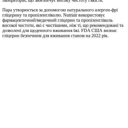
лабораторій, що забезпечує високу чистоту і якість.
Пара утворюється за допомогою натурального алерген-фрі
гліцерину та пропіленгліколю. Nutriair використовує
фармацевтичний/медичний гліцерин та пропіленгліколь
високої чистоти, які є чистішими, ніж ті, що рекомендовані та
дозволені для щоденного вживання їжі. FDA США визнає
гліцерин безпечним для вживання станом на 2022 рік.