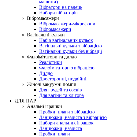
машини)
Вібратори на палець
Набори вібраторів
Вібромасажери
Вібромасажери-мікрофони
Вібромасажери
Вагінальні кульки
Набір вагінальних кульок
Вагінальні кульки з вібрацією
Вагінальні кульки без вібрації
Фалоімітатори та дилдо
Реалістики
Фалоімітатори з вібрацією
Дилдо
Двосторонні, подвійні
Жіночі вакуумні помпи
Для грудей та сосків
Для вагіни та клітора
ДЛЯ ПАР
Анальні іграшки
Пробки, плаги з вібрацією
Ланцюжки, намиста з вібрацією
Набори анальних іграшок
Ланцюжки, намиста
Пробки, плаги