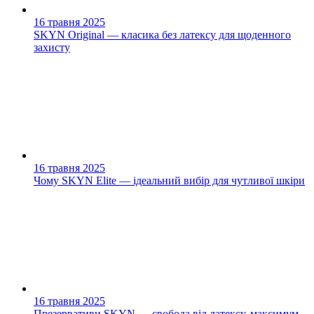
16 травня 2025
SKYN Original — класика без латексу для щоденного
захисту
16 травня 2025
Чому SKYN Elite — ідеальний вибір для чутливої шкіри
16 травня 2025
Презервативи SKYN — свобода від латексу, максимум