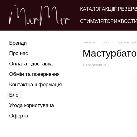
Перейти до основного контенту
КАТАЛОГ
АКЦІЇ
ПРЕЗЕР
СТИМУЛЯТОРИ
ХВОСТИ
Бренди
Головна
Блог
Про мастурба
Мастурбатор
Про нас
Оплата і доставка
18 вересня 2023
Обмін та повернення
Контактна інформація
Блог
Угода користувача
Оферта