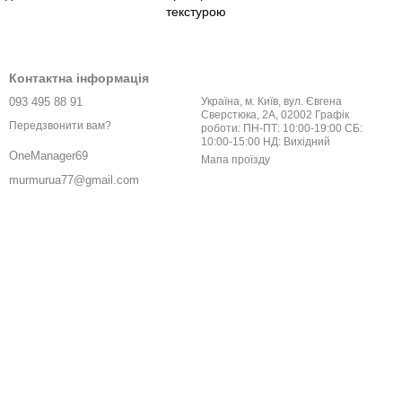
текстурою
Контактна інформація
093 495 88 91
Україна, м. Київ, вул. Євгена
Сверстюка, 2А, 02002 Графік
Передзвонити вам?
роботи: ПН-ПТ: 10:00-19:00 СБ:
10:00-15:00 НД: Вихідний
OneManager69
Мапа проїзду
murmurua77@gmail.com