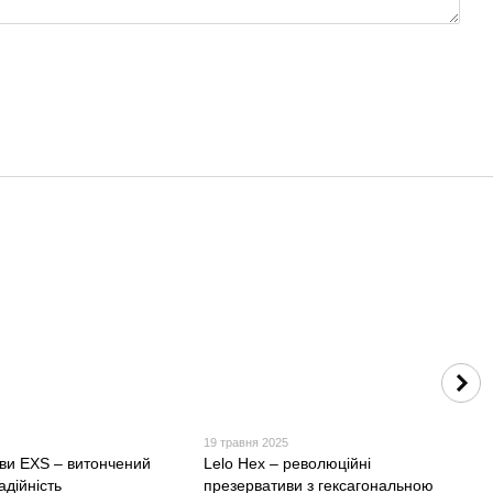
19 травня 2025
ви EXS – витончений
Lelo Hex – революційні
адійність
презервативи з гексагональною