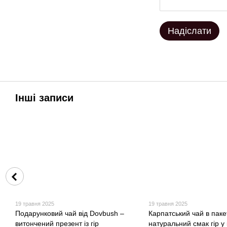
Надіслати
Інші записи
19 травня 2025
19 травня 2025
Подарунковий чай від Dovbush –
Карпатський чай в паке
витончений презент із гір
натуральний смак гір у