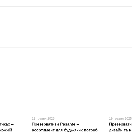
19 травня 2025
19 травня 2025
тиках –
Презервативи Pasante –
Презервати
 кожній
асортимент для будь-яких потреб
дизайн та н