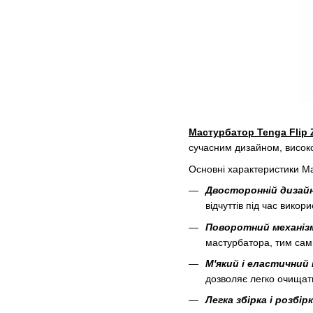
Мастурбатор Tenga Flip 
сучасним дизайном, висок
Основні характеристики Ма
Двосторонній дизай
відчуттів під час викор
Поворотний механіз
мастурбатора, тим сам
М'який і еластичний
дозволяє легко очищати
Легка збірка і розбір