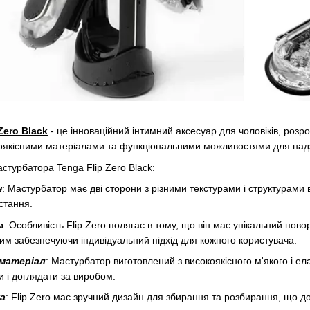
Zero Black
- це інноваційний інтимний аксесуар для чоловіків, роз
оякісними матеріалами та функціональними можливостями для на
стурбатора Tenga Flip Zero Black:
н
: Мастурбатор має дві сторони з різними текстурами і структурами 
истання.
м
: Особливість Flip Zero полягає в тому, що він має унікальний пов
им забезпечуючи індивідуальний підхід для кожного користувача.
 матеріал
: Мастурбатор виготовлений з високоякісного м'якого і е
 і доглядати за виробом.
ка
: Flip Zero має зручний дизайн для збирання та розбирання, що до