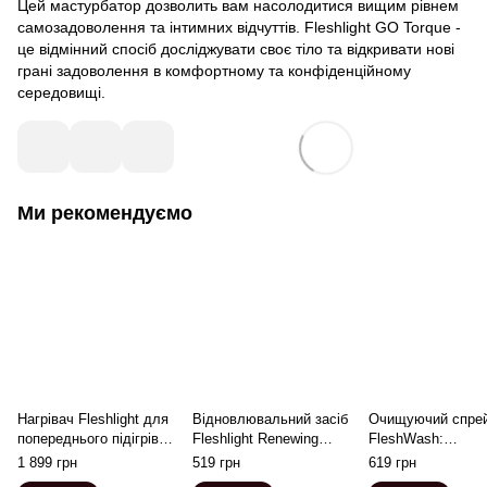
Цей мастурбатор дозволить вам насолодитися вищим рівнем
самозадоволення та інтимних відчуттів. Fleshlight GO Torque -
це відмінний спосіб досліджувати своє тіло та відкривати нові
грані задоволення в комфортному та конфіденційному
середовищі.
Ми рекомендуємо
Нагрівач Fleshlight для
Відновлювальний засіб
Очищуючий спре
попереднього підігріву
Fleshlight Renewing
FleshWash:
іграшки: працює від
Powder
антибактеріальни
1 899 грн
519 грн
619 грн
USB
засіб по догляду 