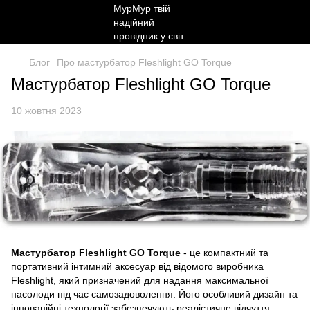
Блог
Про мастурбатор Fleshlight GO Torque
Мастурбатор Fleshlight GO Torque
10 жовтня 2023
Мастурбатор Fleshlight GO Torque
- це компактний та
портативний інтимний аксесуар від відомого виробника
Fleshlight, який призначений для надання максимальної
насолоди під час самозадоволення. Його особливий дизайн та
інноваційні технології забезпечують реалістичне відчуття