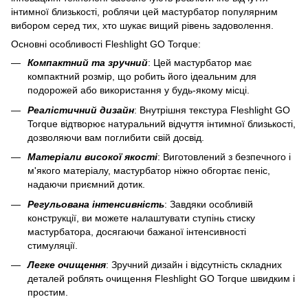
інтимної близькості, роблячи цей мастурбатор популярним
вибором серед тих, хто шукає вищий рівень задоволення.
Основні особливості Fleshlight GO Torque:
Компактний та зручний
: Цей мастурбатор має
компактний розмір, що робить його ідеальним для
подорожей або використання у будь-якому місці.
Реалістичний дизайн
: Внутрішня текстура Fleshlight GO
Torque відтворює натуральний відчуття інтимної близькості,
дозволяючи вам поглибити свій досвід.
Матеріали високої якості
: Виготовлений з безпечного і
м'якого матеріалу, мастурбатор ніжно обгортає пеніс,
надаючи приємний дотик.
Регульована інтенсивність
: Завдяки особливій
конструкції, ви можете налаштувати ступінь стиску
мастурбатора, досягаючи бажаної інтенсивності
стимуляції.
Легке очищення
: Зручний дизайн і відсутність складних
деталей роблять очищення Fleshlight GO Torque швидким і
простим.