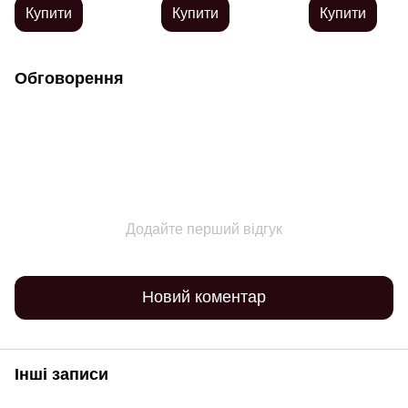
Fleshlight (100мл)
Купити
Купити
Купити
Обговорення
Додайте перший відгук
Новий коментар
Інші записи