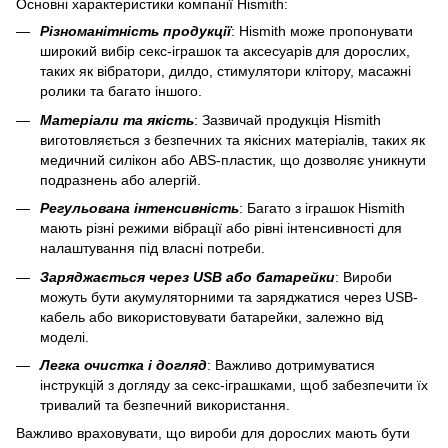
Основні характеристики компанії Hismith:
Різноманітність продукції
: Hismith може пропонувати
широкий вибір секс-іграшок та аксесуарів для дорослих,
таких як вібратори, дилдо, стимулятори клітору, масажні
ролики та багато іншого.
Матеріали та якість
: Зазвичай продукція Hismith
виготовляється з безпечних та якісних матеріалів, таких як
медичний силікон або ABS-пластик, що дозволяє уникнути
подразнень або алергій.
Регульована інтенсивність
: Багато з іграшок Hismith
мають різні режими вібрації або рівні інтенсивності для
налаштування під власні потреби.
Заряджається через USB або батарейки
: Вироби
можуть бути акумуляторними та заряджатися через USB-
кабель або використовувати батарейки, залежно від
моделі.
Легка очистка і догляд
: Важливо дотримуватися
інструкцій з догляду за секс-іграшками, щоб забезпечити їх
тривалий та безпечний використання.
Важливо враховувати, що вироби для дорослих мають бути