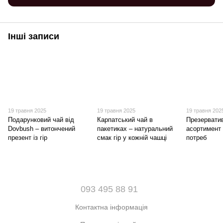
Інші записи
19 травня 2025
19 травня 2025
19 травня 202
Подарунковий чай від
Карпатський чай в
Презерватив
Dovbush – витончений
пакетиках – натуральний
асортимент
презент із гір
смак гір у кожній чашці
потреб
093 495 88 91
Контактна інформація