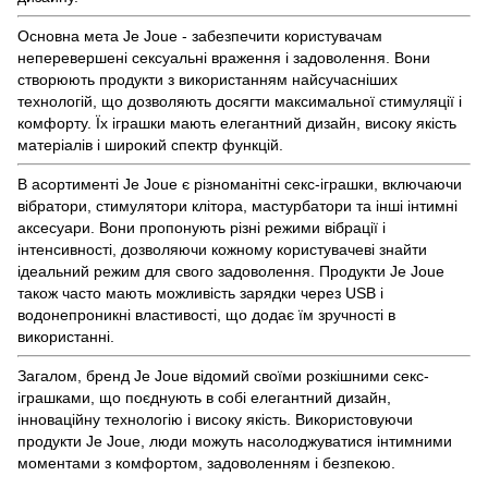
Основна мета Je Joue - забезпечити користувачам
неперевершені сексуальні враження і задоволення. Вони
створюють продукти з використанням найсучасніших
технологій, що дозволяють досягти максимальної стимуляції і
комфорту. Їх іграшки мають елегантний дизайн, високу якість
матеріалів і широкий спектр функцій.
В асортименті Je Joue є різноманітні секс-іграшки, включаючи
вібратори, стимулятори клітора, мастурбатори та інші інтимні
аксесуари. Вони пропонують різні режими вібрації і
інтенсивності, дозволяючи кожному користувачеві знайти
ідеальний режим для свого задоволення. Продукти Je Joue
також часто мають можливість зарядки через USB і
водонепроникні властивості, що додає їм зручності в
використанні.
Загалом, бренд Je Joue відомий своїми розкішними секс-
іграшками, що поєднують в собі елегантний дизайн,
інноваційну технологію і високу якість. Використовуючи
продукти Je Joue, люди можуть насолоджуватися інтимними
моментами з комфортом, задоволенням і безпекою.