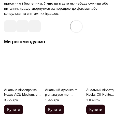
приємним і безпечним. Якщо ви маєте які-небудь сумніви або
питання, краще звернутися за порадою до фахівця або
консультанта з інтимних іграшок.
Ми рекомендуємо
Анальна вібропробка
Анальний лубрикант
Анальний вібрато
Nexus ACE Medium, з
pjur analyse me!
Rocks Off Petite
пультом ДК, макс.
Moisturising 250 мл, на
Sensations — Bub
3 729 грн
1 999 грн
1 039 грн
діаметр 4см
водній основі, з
Black
гіалуроном
Купити
Купити
Купити