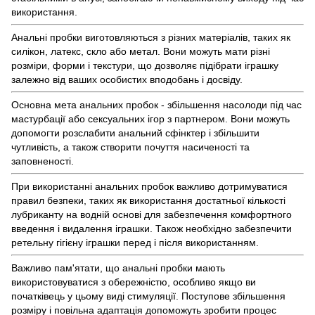
використання.
Анальні пробки виготовляються з різних матеріалів, таких як
силікон, латекс, скло або метал. Вони можуть мати різні
розміри, форми і текстури, що дозволяє підібрати іграшку
залежно від ваших особистих вподобань і досвіду.
Основна мета анальних пробок - збільшення насолоди під час
мастурбації або сексуальних ігор з партнером. Вони можуть
допомогти розслабити анальний сфінктер і збільшити
чутливість, а також створити почуття насиченості та
заповненості.
При використанні анальних пробок важливо дотримуватися
правил безпеки, таких як використання достатньої кількості
лубриканту на водній основі для забезпечення комфортного
введення і видалення іграшки. Також необхідно забезпечити
ретельну гігієну іграшки перед і після використанням.
Важливо пам'ятати, що анальні пробки мають
використовуватися з обережністю, особливо якщо ви
початківець у цьому виді стимуляції. Поступове збільшення
розміру і повільна адаптація допоможуть зробити процес