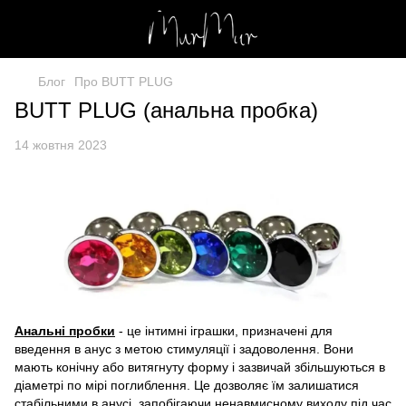
Блог
Про BUTT PLUG
BUTT PLUG (анальна пробка)
14 жовтня 2023
Анальні пробки
- це інтимні іграшки, призначені для
введення в анус з метою стимуляції і задоволення. Вони
мають конічну або витягнуту форму і зазвичай збільшуються в
діаметрі по мірі поглиблення. Це дозволяє їм залишатися
стабільними в анусі, запобігаючи ненавмисному виходу під час