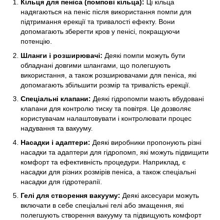
Кільця для пеніса (помпові кільца):
Ці кільца
надягаються на пеніс після використання помпи для
підтримання ерекції та тривалості ефекту. Вони
допомагають зберегти кров у пенісі, покращуючи
потенцію.
Шланги і розширювачі:
Деякі помпи можуть бути
обладнані довгими шлангами, що полегшують
використання, а також розширювачами для пеніса, які
допомагають збільшити розмір та тривалість ерекції.
Спеціальні клапани:
Деякі гідропомпи мають вбудовані
клапани для контролю тиску та повітря. Це дозволяє
користувачам налаштовувати і контролювати процес
надування та вакууму.
Насадки і адаптери:
Деякі виробники пропонують різні
насадки та адаптери для гідропомп, які можуть підвищити
комфорт та ефективність процедури. Наприклад, є
насадки для різних розмірів пеніса, а також спеціальні
насадки для гідротерапії.
Гелі для створення вакууму:
Деякі аксесуари можуть
включати в себе спеціальні гелі або змащення, які
полегшують створення вакууму та підвищують комфорт