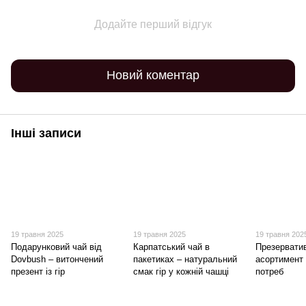
Додайте перший відгук
Новий коментар
Інші записи
19 травня 2025
19 травня 2025
19 травня 202
Подарунковий чай від
Карпатський чай в
Презерватив
Dovbush – витончений
пакетиках – натуральний
асортимент
презент із гір
смак гір у кожній чашці
потреб