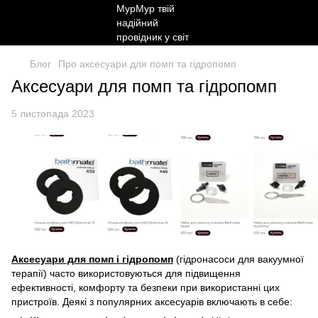
Блог
Про аксесуари для помп та гідропомп
Аксесуари для помп та гідропомп
5 листопада 2023
Аксесуари для помп і гідропомп
(гідронасоси для вакуумної
терапії) часто використовуються для підвищення
ефективності, комфорту та безпеки при використанні цих
пристроїв. Деякі з популярних аксесуарів включають в себе: