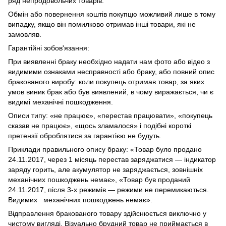
ряд непродовольчих товарів.
Обмін або повернення коштів покупцю можливий лише в тому
випадку, якщо він помилково отримав інші товари, які не
замовляв.
Гарантійні зобов'язання:
При виявленні браку необхідно надати нам фото або відео з
видимими ознаками несправності або браку, або повний опис
бракованого виробу: коли покупець отримав товар, за яких
умов виник брак або був виявлений, в чому виражається, чи є
видимі механічні пошкодження.
Описи типу: «не працює», «перестав працювати», «покупець
сказав не працює», «щось зламалося» і подібні короткі
претензії оброблятися за гарантією не будуть.
Приклади правильного опису браку: «Товар було продано
24.11.2017, через 1 місяць перестав заряджатися — індикатор
заряду горить, але акумулятор не заряджається, зовнішніх
механічних пошкоджень немає», «Товар був проданий
24.11.2017, після 3-х режимів — режими не перемикаються.
Видимих механічних пошкоджень немає».
Відправлення бракованого товару здійснюється виключно у
чистому вигляді. Візуально брудний товар не приймається в