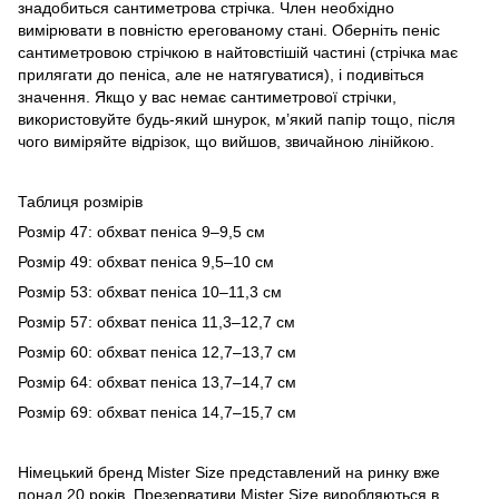
знадобиться сантиметрова стрічка. Член необхідно
вимірювати в повністю ерегованому стані. Оберніть пеніс
сантиметровою стрічкою в найтовстішій частині (стрічка має
прилягати до пеніса, але не натягуватися), і подивіться
значення. Якщо у вас немає сантиметрової стрічки,
використовуйте будь-який шнурок, м’який папір тощо, після
чого виміряйте відрізок, що вийшов, звичайною лінійкою.
Таблиця розмірів
Розмір 47: обхват пеніса 9–9,5 см
Розмір 49: обхват пеніса 9,5–10 см
Розмір 53: обхват пеніса 10–11,3 см
Розмір 57: обхват пеніса 11,3–12,7 см
Розмір 60: обхват пеніса 12,7–13,7 см
Розмір 64: обхват пеніса 13,7–14,7 см
Розмір 69: обхват пеніса 14,7–15,7 см
Німецький бренд Mister Size представлений на ринку вже
понад 20 років. Презервативи Mister Size виробляються в