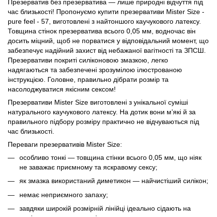
Презерватив без презерватива — лише природні відчуття під
час близькості! Пропонуємо купити презервативи Mister Size -
pure feel - 57, виготовлені з найтоншого каучукового латексу.
Товщина стінок презерватива всього 0,05 мм, водночас він
досить міцний, щоб не порватися у відповідальний момент, що
забезпечує надійний захист від небажаної вагітності та ЗПСШ.
Презервативи покриті силіконовою змазкою, легко
надягаються та забезпечені зрозумілою ілюстрованою
інструкцією. Головне, правильно дібрати розмір та
насолоджуватися якісним сексом!
Презервативи Mister Size виготовлені з унікальної суміші
натурального каучукового латексу. На дотик вони м’які й за
правильного підбору розміру практично не відчуваються під
час близькості.
Переваги презервативів Mister Size:
особливо тонкі — товщина стінки всього 0,05 мм, що ніяк
не заважає приємному та яскравому сексу;
як змазка використаний диметикон — найчистіший силікон;
немає неприємного запаху;
завдяки широкій розмірній лінійці ідеально сідають на