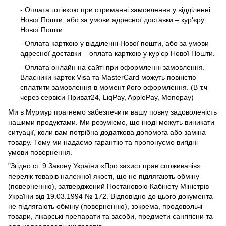
- Оплата готівкою при отриманні замовлення у відділенні
Нової Пошти, або за умови адресної доставки – кур'єру
Нової Пошти.
- Оплата карткою у відділенні Нової пошти, або за умови
адресної доставки – оплата карткою у кур'єр Нової Пошти.
- Оплата онлайн на сайті при оформленні замовлення.
Власники карток Visa та MasterCard можуть повністю
сплатити замовлення в момент його оформлення. (В т.ч
через сервіси Приват24, LiqPay, ApplePay, Monopay)
Ми в Мурмур прагнемо забезпечити вашу повну задоволеність
нашими продуктами. Ми розуміємо, що іноді можуть виникати
ситуації, коли вам потрібна додаткова допомога або заміна
товару. Тому ми надаємо гарантію та пропонуємо вигідні
умови повернення.
"Згідно ст. 9 Закону України «Про захист прав споживачів»
перелік товарів належної якості, що не підлягають обміну
(поверненню), затверджений Постановою Кабінету Міністрів
України від 19.03.1994 № 172. Відповідно до цього документа
не підлягають обміну (поверненню), зокрема, продовольчі
товари, лікарські препарати та засоби, предмети сангігієни та