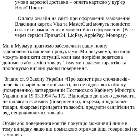
умови адресної доставки – оплата карткою у кур'єр
Нової Пошти.
- Оплата онлайн на сайті при оформленні замовлення.
Власники карток Visa та MasterCard можуть повністю
сплатити замовлення в момент його оформлення. (В т.ч
через сервіси Приват24, LiqPay, ApplePay, Monopay)
Ми в Мурмур прагнемо забезпечити вашу повну
задоволеність нашими продуктами. Ми розуміємо, що іноді
можуть виникати ситуації, коли вам потрібна додаткова
допомога або заміна товару. Тому ми надаємо гарантію та
пропонуємо вигідні умови повернення.
"Згідно ст. 9 Закону України «Про захист прав споживачів»
перелік товарів належної якості, що не підлягають обміну
(поверненню), затверджений Постановою Кабінету Міністрів
України від 19.03.1994 № 172. Відповідно до цього документа
не підлягають обміну (поверненню), зокрема, продовольчі
товари, лікарські препарати та засоби, предмети сангігієни та
ряд непродовольчих товарів.
Обмін або повернення коштів покупцю можливий лише в
тому випадку, якщо він помилково отримав інші товари, які не
замовляв.