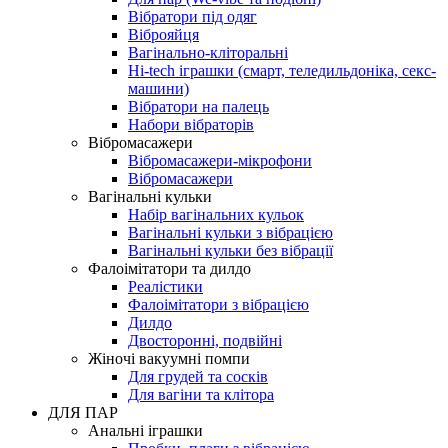
Вібратори під одяг
Віброяйця
Вагінально-кліторальні
Hi-tech іграшки (смарт, теледильдоніка, секс-
машини)
Вібратори на палець
Набори вібраторів
Вібромасажери
Вібромасажери-мікрофони
Вібромасажери
Вагінальні кульки
Набір вагінальних кульок
Вагінальні кульки з вібрацією
Вагінальні кульки без вібрації
Фалоімітатори та дилдо
Реалістики
Фалоімітатори з вібрацією
Дилдо
Двосторонні, подвійні
Жіночі вакуумні помпи
Для грудей та сосків
Для вагіни та клітора
ДЛЯ ПАР
Анальні іграшки