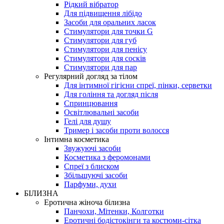
Рідкий вібратор
Для підвищення лібідо
Засоби для оральних ласок
Стимулятори для точки G
Стимулятори для губ
Стимулятори для пенісу
Стимулятори для сосків
Стимулятори для пар
Регулярний догляд за тілом
Для інтимної гігієни спреї, пінки, серветки
Для гоління та догляд після
Спринцювання
Освітлювальні засоби
Гелі для душу
Тример і засоби проти волосся
Інтимна косметика
Звужуючі засоби
Косметика з феромонами
Спреї з блиском
Збільшуючі засоби
Парфуми, духи
БІЛИЗНА
Еротична жіноча білизна
Панчохи, Мітенки, Колготки
Еротичні бодістокінги та костюми-сітка