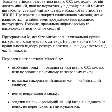
Товщина стінок презерватива всього 0,05 мм, водночас він
досить міцний, щоб не порватися у відповідальний момент,
що забезпечує надійний захист від небажаної вагітності та
ЗПСШ. Презервативи покриті силіконовою змазкою, легко
надягаються та забезпечені зрозумілою ілюстрованою
інструкцією. Головне, правильно дібрати розмір та
насолоджуватися якісним сексом!
Презервативи Mister Size виготовлені з унікальної суміші
натурального каучукового латексу. На дотик вони м’які й за
правильного підбору розміру практично не відчуваються під
час близькості.
Переваги презервативів Mister Size:
особливо тонкі — товщина стінки всього 0,05 мм, що
ніяк не заважає приємному та яскравому сексу;
як змазка використаний диметикон — найчистіший
силікон;
немає неприємного запаху;
завдяки широкій розмірній лінійці ідеально сідають на
пеніс, не перетискають і не зсуваються;