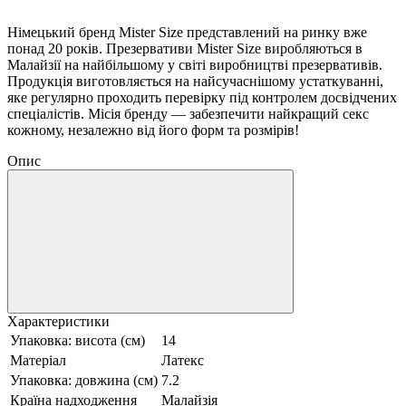
Німецький бренд Mister Size представлений на ринку вже
понад 20 років. Презервативи Mister Size виробляються в
Малайзії на найбільшому у світі виробництві презервативів.
Продукція виготовляється на найсучаснішому устаткуванні,
яке регулярно проходить перевірку під контролем досвідчених
спеціалістів. Місія бренду — забезпечити найкращий секс
кожному, незалежно від його форм та розмірів!
Опис
Характеристики
Упаковка: висота (см)
14
Матеріал
Латекс
Упаковка: довжина (см)
7.2
Країна надходження
Малайзія