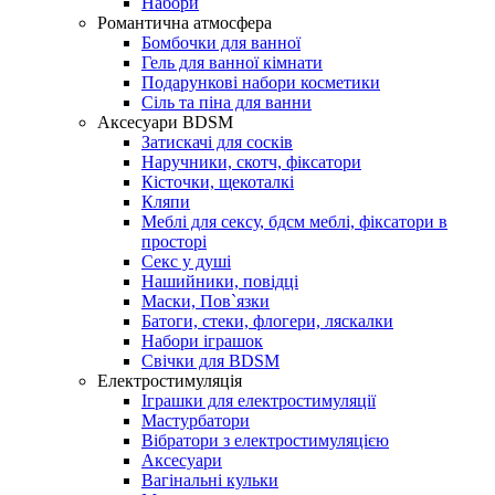
Набори
Романтична атмосфера
Бомбочки для ванної
Гель для ванної кімнати
Подарункові набори косметики
Сіль та піна для ванни
Аксесуари BDSM
Затискачі для сосків
Наручники, скотч, фіксатори
Кісточки, щекоталкі
Кляпи
Меблі для сексу, бдсм меблі, фіксатори в
просторі
Секс у душі
Нашийники, повідці
Маски, Пов`язки
Батоги, стеки, флогери, ляскалки
Набори іграшок
Свічки для BDSM
Електростимуляція
Іграшки для електростимуляції
Мастурбатори
Вібратори з електростимуляцією
Аксесуари
Вагінальні кульки