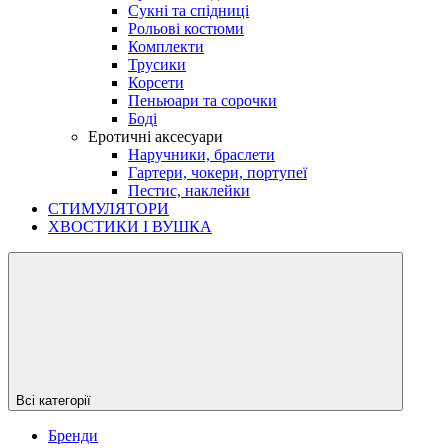
Сукні та спідниці
Рольові костюми
Комплекти
Трусики
Корсети
Пеньюари та сорочки
Боді
Еротичні аксесуари
Наручники, браслети
Гартери, чокери, портупеї
Пестис, наклейки
СТИМУЛЯТОРИ
ХВОСТИКИ І ВУШКА
Всі категорії
Бренди