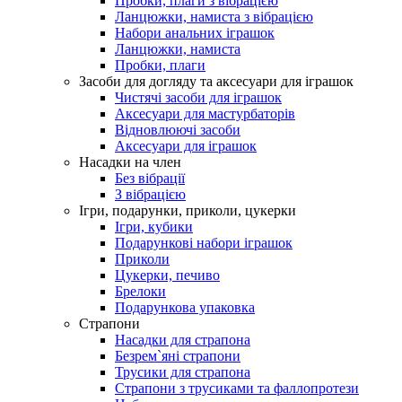
Пробки, плаги з вібрацією
Ланцюжки, намиста з вібрацією
Набори анальних іграшок
Ланцюжки, намиста
Пробки, плаги
Засоби для догляду та аксесуари для іграшок
Чистячі засоби для іграшок
Аксесуари для мастурбаторів
Відновлюючі засоби
Аксесуари для іграшок
Насадки на член
Без вібрації
З вібрацією
Ігри, подарунки, приколи, цукерки
Ігри, кубики
Подарункові набори іграшок
Приколи
Цукерки, печиво
Брелоки
Подарункова упаковка
Страпони
Насадки для страпона
Безрем`яні страпони
Трусики для страпона
Страпони з трусиками та фаллопротези