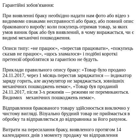
Гарантійні зобов'язання:
При виявленні браку необхідно надати нам фото або відео з
видимими ознаками несправності або браку, або повний опис
бракованого виробу: коли покупець отримав товар, за яких
умов виник брак або був виявлений, в чому виражається, чи є
видимі механічні пошкодження.
Описи типу: «не працює», «перестав працювати», «покупець
сказав не працює», «щось зламалося» і подібні короткі
претензії оброблятися за гарантією не будуть.
Приклади правильного опису браку: «Товар було продано
24.11.2017, через 1 місяць перестав заряджатися — індикатор
заряду горить, але акумулятор не заряджається, зовнішніх
механічних пошкоджень немає», «Товар був проданий
24.11.2017, після 3-х режимів — режими не перемикаються.
Видимих механічних пошкоджень немає».
Відправлення бракованого товару здійснюється виключно у
чистому вигляді. Візуально брудний товар не приймається в
обробку та відправляється до відправника за його рахунок.
Витрати на пересилання браку, виявленого протягом 14
календарних днів з моменту продажу чи відправлення