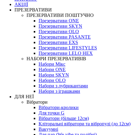
АКЦІЇ
ПРЕЗЕРВАТИВИ
ПРЕЗЕРВАТИВИ ПОШТУЧНО
Презервативи ONE
Презервативи SKYN
Презервативи OLO
Презервативи PASANTE
Презервативи EXS
Презервативи LIFESTYLES
Презервативи LELO HEX
НАБОРИ ПРЕЗЕРВАТИВІВ
Набори Мікс
Набори ONE
Набори SKYN
Набори OLO
Набори з лубрикантами
Набори з іграшками
ДЛЯ НЕЇ
Вібратори
Вібратори-кролики
Для точки G
Вібратори (більше 12см)
Кліторальні вібратори та вібропулі (до 12см)
Вакуумні
Для пар (We-vibe та подібні)