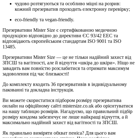
чудово розтягуються та особливо міцні на розрив:
кожний презерватив проходить електронну перевірку;
eco-friendly та vegan-friendly.
Презервативи Mister Size є сертифікованою медичною
продукцією відповідно до директиви ЄС 93/42 EEC та
відповідають європейським стандартам ISO 9001 та ISO
13485.
Презервативи Mister Size — це не тільки надійний захист від
ЗПСШ та вагітності, але й відчуття «шкіра до шкіри». Ніщо не
завадить вам повністю розслабитися та отримати максимум
задоволення під час близькості!
До комплекту входить 36 презервативів в індивідуальному
пакованні та докладна інструкція.
Ви можете скористатися підбором розміру презерватива
онлайн на офіційному сайті mistersize.co.uk або орієнтуватися
на нашу таблицю розмірів. Нагадуємо, що правильний підбір
розміру кондома забезпечує не лише найкращі відчуття, а й
максимально надійний захист від вагітності та ЗПСШ.
Як правильно виміряти обхват пеніса? Для цього вам