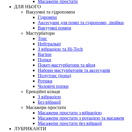
Масажери простати
ДЛЯ НЬОГО
Вакуумні та гідропомпи
Гідромпи
Аксесуари для помп та гідропомп, лінійки
Вакуумні помпи
Мастурбатори
Торс
Нейтральні
З вібрацією та Hi-Tech
Вагіни
Попки
Покет-мастурбатори та яйця
Набори мастурбаторів та аксесуарів
Полуторс (попа)
Ротики
Чоловічі попки
Ерекційні кільця
З вібрацією
Без вібрації
Масажери простати
Масажери простати з вібрацією
Масажери простати з ротацією та масажем
Масажери простати без вібрації
ЛУБРИКАНТИ