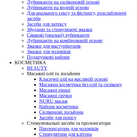
Лубриканти на силіконовій основі
Лубриканти на водній основі
Для анального сексу та фістингу, розслаблюючі
засоби
Засоби для латексу
Збудливі та стимулюючі змазки
Смакові (оральні) лубриканти
Лубриканти на комбінованій основі
Змазки для мастурбаторів
Змазки для чоловіків
Подарункові набори
КОСМЕТИКА
BEAUTY
Масажні олії та лосьйони
Класичні олії на масляній основі
Масажна косметика без олії та силікону
Масажні пінки
Масажні свічки
NURU масаж
Набори косметики
Силіконові лосьйони
Засоби для пенісу
Стимулювальні засоби та пролонгатори
Пролонгатори для чоловіків
Стимулятори для клітора