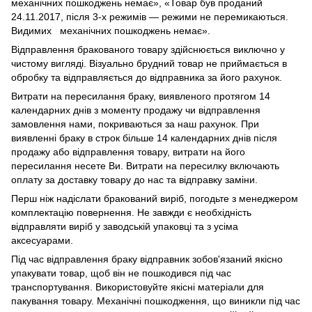
механічних пошкоджень немає», «Товар був проданий
24.11.2017, після 3-х режимів — режими не перемикаються.
Видимих механічних пошкоджень немає».
Відправлення бракованого товару здійснюється виключно у
чистому вигляді. Візуально брудний товар не приймається в
обробку та відправляється до відправника за його рахунок.
Витрати на пересилання браку, виявленого протягом 14
календарних днів з моменту продажу чи відправлення
замовлення нами, покриваються за наш рахунок. При
виявленні браку в строк більше 14 календарних днів після
продажу або відправлення товару, витрати на його
пересилання несете Ви. Витрати на пересилку включають
оплату за доставку товару до нас та відправку заміни.
Перш ніж надіслати бракований виріб, погодьте з менеджером
комплектацію повернення. Не завжди є необхідність
відправляти виріб у заводській упаковці та з усіма
аксесуарами.
Під час відправлення браку відправник зобов'язаний якісно
упакувати товар, щоб він не пошкодився під час
транспортування. Використовуйте якісні матеріали для
пакування товару. Механічні пошкодження, що виникли під час