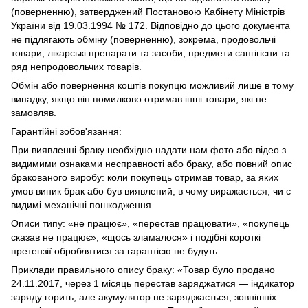
(поверненню), затверджений Постановою Кабінету Міністрів
України від 19.03.1994 № 172. Відповідно до цього документа
не підлягають обміну (поверненню), зокрема, продовольчі
товари, лікарські препарати та засоби, предмети сангігієни та
ряд непродовольчих товарів.
Обмін або повернення коштів покупцю можливий лише в тому
випадку, якщо він помилково отримав інші товари, які не
замовляв.
Гарантійні зобов'язання:
При виявленні браку необхідно надати нам фото або відео з
видимими ознаками несправності або браку, або повний опис
бракованого виробу: коли покупець отримав товар, за яких
умов виник брак або був виявлений, в чому виражається, чи є
видимі механічні пошкодження.
Описи типу: «не працює», «перестав працювати», «покупець
сказав не працює», «щось зламалося» і подібні короткі
претензії оброблятися за гарантією не будуть.
Приклади правильного опису браку: «Товар було продано
24.11.2017, через 1 місяць перестав заряджатися — індикатор
заряду горить, але акумулятор не заряджається, зовнішніх