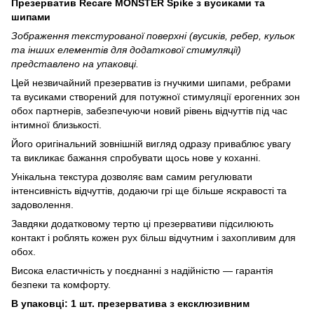
Презерватив Recare MONSTER Spike з вусиками та
шипами
Зображення текстурованої поверхні (вусиків, ребер, кульок
та інших елементів для додаткової стимуляції)
представлено на упаковці.
Цей незвичайний презерватив із гнучкими шипами, ребрами
та вусиками створений для потужної стимуляції ерогенних зон
обох партнерів, забезпечуючи новий рівень відчуттів під час
інтимної близькості.
Його оригінальний зовнішній вигляд одразу приваблює увагу
та викликає бажання спробувати щось нове у коханні.
Унікальна текстура дозволяє вам самим регулювати
інтенсивність відчуттів, додаючи грі ще більше яскравості та
задоволення.
Завдяки додатковому тертю ці презервативи підсилюють
контакт і роблять кожен рух більш відчутним і захопливим для
обох.
Висока еластичність у поєднанні з надійністю — гарантія
безпеки та комфорту.
В упаковці: 1 шт. презерватива з ексклюзивним