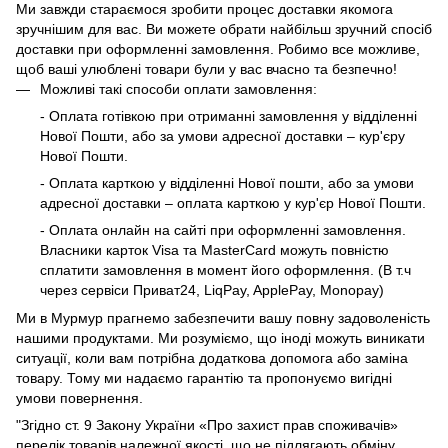
Ми завжди стараємося зробити процес доставки якомога
зручнішим для вас. Ви можете обрати найбільш зручний спосіб
доставки при оформленні замовлення. Робимо все можливе,
щоб ваші улюблені товари були у вас вчасно та безпечно!
Можливі такі способи оплати замовлення:
- Оплата готівкою при отриманні замовлення у відділенні
Нової Пошти, або за умови адресної доставки – кур'єру
Нової Пошти.
- Оплата карткою у відділенні Нової пошти, або за умови
адресної доставки – оплата карткою у кур'єр Нової Пошти.
- Оплата онлайн на сайті при оформленні замовлення.
Власники карток Visa та MasterCard можуть повністю
сплатити замовлення в момент його оформлення. (В т.ч
через сервіси Приват24, LiqPay, ApplePay, Monopay)
Ми в Мурмур прагнемо забезпечити вашу повну задоволеність
нашими продуктами. Ми розуміємо, що іноді можуть виникати
ситуації, коли вам потрібна додаткова допомога або заміна
товару. Тому ми надаємо гарантію та пропонуємо вигідні
умови повернення.
"Згідно ст. 9 Закону України «Про захист прав споживачів»
перелік товарів належної якості, що не підлягають обміну