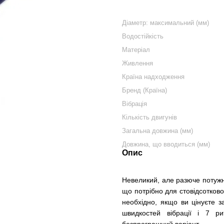
Діаметр: максимальний (мм)
Водостійкість
Матеріал
Живлення
Країна надходження
Бренд (Країна)
Вібрація
Кількість двигунів
Загальна довжина (мм)
Довжина, що вводиться (мм)
Опис
Невеликий, але разюче потужн
що потрібно для стовідсотково
необхідно, якщо ви цінуєте з
швидкостей вібрації і 7 р