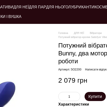
ВАТИВИ
ДЛЯ НЕЇ
ДЛЯ ПАР
ДЛЯ НЬОГО
ЛУБРИКАНТИ
КОСМ
КИ І ВУШКА
Головна
ДЛЯ НЕЇ
Вібратори
Потужний вібратор-кролик Satisfyer Vib
Потужний вібрато
Bunny, два мотор
роботи
Артикул: SO2200
Написати відгук
2 079 грн
Купити
Характеристики