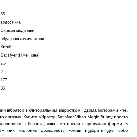
35
водостійка
Силікон медичний
вбудовані акумулятори
Китай
Satisfyer (Німеччина)
так
2
177
85
ий вібратор з клиторальним відростком і двома моторами - те,
го оргазму. Купити вібратор Satisfyer Vibes Magic Bunny просто
адоволення і безпека, якісні матеріали і продумані форми. 5
итмічних малюнків дозволяють кожній підібрати для себе