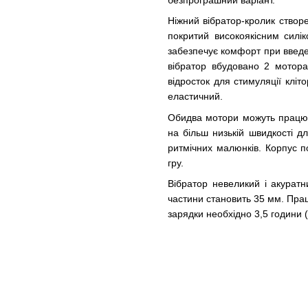
безпрограшний варіант.
Ніжний вібратор-кролик створ
покритий високоякісним силі
забезпечує комфорт при введен
вібратор вбудовано 2 мотора,
відросток для стимуляції кліто
еластичний.
Обидва мотори можуть працюва
на більш низькій швидкості д
ритмічних малюнків. Корпус п
гру.
Вібратор невеликий і акурат
частини становить 35 мм. Пра
зарядки необхідно 3,5 години 