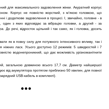
ений для максимального задоволення жінки. Акуратний корпус
коном. Корпус не повністю жорсткий, з м'якою головкою, що
ні і додаткове задоволення в процесі. І, звичайно, головне - в
 один з яких відповідає за вібрацію головки, а другий - за
ра. До речі, відросток щільний і так само, як і головка, досить
ти як в повну силу для потужного інтенсивного впливу, так і
ля ніжних ласк. Усього доступно 12 режимів: 5 швидкостей і 7
овністю водонепроникний, що дає можливість урізноманітнити
ний, загальною довжиною всього 17,7 см. Діаметр найширшої
цює від акумулятора протягом приблизно 50 хвилин, для повної
(зарядний USB-кабель в комплекті).