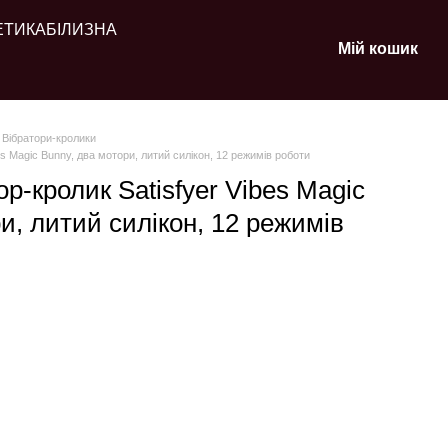
ЕТИКА
БІЛИЗНА
Мій кошик
Вібратори-кролики
es Magic Bunny, два мотори, литий силікон, 12 режимів роботи
р-кролик Satisfyer Vibes Magic
и, литий силікон, 12 режимів