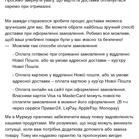
Просимо звернути увагу, що вартість доставки оплачується
окремо при отриманні.
Ми завжди стараємося зробити процес доставки якомога
зручнішим для вас. Ви можете обрати найбільш зручний спосіб
доставки при оформленні замовлення. Робимо все можливе,
щоб ваші улюблені товари були у вас вчасно та безпечно!
Можливі такі способи оплати замовлення:
- Оплата готівкою при отриманні замовлення у відділенні
Нової Пошти, або за умови адресної доставки – кур'єру
Нової Пошти.
- Оплата карткою у відділенні Нової пошти, або за умови
адресної доставки – оплата карткою у кур'єр Нової Пошти.
- Оплата онлайн на сайті при оформленні замовлення.
Власники карток Visa та MasterCard можуть повністю
сплатити замовлення в момент його оформлення. (В т.ч
через сервіси Приват24, LiqPay, ApplePay, Monopay)
Ми в Мурмур прагнемо забезпечити вашу повну задоволеність
нашими продуктами. Ми розуміємо, що іноді можуть виникати
ситуації, коли вам потрібна додаткова допомога або заміна
товару. Тому ми надаємо гарантію та пропонуємо вигідні