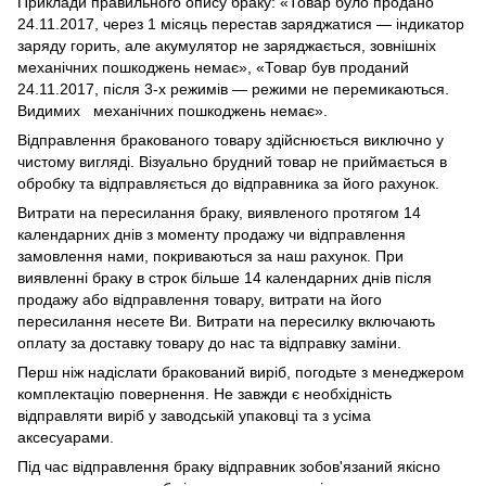
Приклади правильного опису браку: «Товар було продано
24.11.2017, через 1 місяць перестав заряджатися — індикатор
заряду горить, але акумулятор не заряджається, зовнішніх
механічних пошкоджень немає», «Товар був проданий
24.11.2017, після 3-х режимів — режими не перемикаються.
Видимих механічних пошкоджень немає».
Відправлення бракованого товару здійснюється виключно у
чистому вигляді. Візуально брудний товар не приймається в
обробку та відправляється до відправника за його рахунок.
Витрати на пересилання браку, виявленого протягом 14
календарних днів з моменту продажу чи відправлення
замовлення нами, покриваються за наш рахунок. При
виявленні браку в строк більше 14 календарних днів після
продажу або відправлення товару, витрати на його
пересилання несете Ви. Витрати на пересилку включають
оплату за доставку товару до нас та відправку заміни.
Перш ніж надіслати бракований виріб, погодьте з менеджером
комплектацію повернення. Не завжди є необхідність
відправляти виріб у заводській упаковці та з усіма
аксесуарами.
Під час відправлення браку відправник зобов'язаний якісно