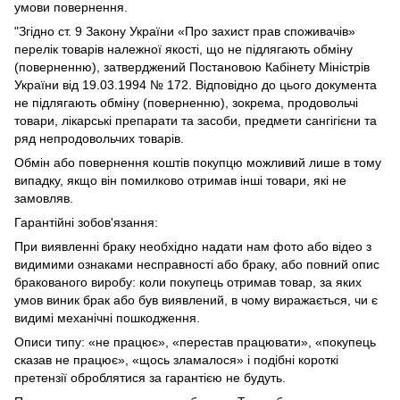
умови повернення.
"Згідно ст. 9 Закону України «Про захист прав споживачів»
перелік товарів належної якості, що не підлягають обміну
(поверненню), затверджений Постановою Кабінету Міністрів
України від 19.03.1994 № 172. Відповідно до цього документа
не підлягають обміну (поверненню), зокрема, продовольчі
товари, лікарські препарати та засоби, предмети сангігієни та
ряд непродовольчих товарів.
Обмін або повернення коштів покупцю можливий лише в тому
випадку, якщо він помилково отримав інші товари, які не
замовляв.
Гарантійні зобов'язання:
При виявленні браку необхідно надати нам фото або відео з
видимими ознаками несправності або браку, або повний опис
бракованого виробу: коли покупець отримав товар, за яких
умов виник брак або був виявлений, в чому виражається, чи є
видимі механічні пошкодження.
Описи типу: «не працює», «перестав працювати», «покупець
сказав не працює», «щось зламалося» і подібні короткі
претензії оброблятися за гарантією не будуть.