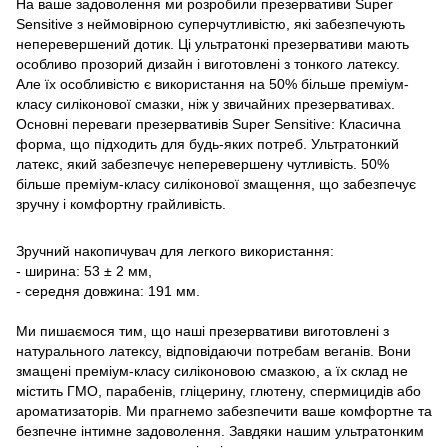
На ваше задоволення ми розробили презервативи Super
Sensitive з неймовірною суперчутливістю, які забезпечують
неперевершений дотик. Ці ультратонкі презервативи мають
особливо прозорий дизайн і виготовлені з тонкого латексу.
Але їх особливістю є використання на 50% більше преміум-
класу силіконової смазки, ніж у звичайних презервативах.
Основні переваги презервативів Super Sensitive: Класична
форма, що підходить для будь-яких потреб. Ультратонкий
латекс, який забезпечує неперевершену чутливість. 50%
більше преміум-класу силіконової змащення, що забезпечує
зручну і комфортну грайливість.
Зручний накопичувач для легкого використання:
- ширина: 53 ± 2 мм,
- середня довжина: 191 мм.
Ми пишаємося тим, що наші презервативи виготовлені з
натурального латексу, відповідаючи потребам веганів. Вони
змащені преміум-класу силіконовою смазкою, а їх склад не
містить ГМО, парабенів, гліцерину, глютену, спермицидів або
ароматизаторів. Ми прагнемо забезпечити ваше комфортне та
безпечне інтимне задоволення. Завдяки нашим ультратонким