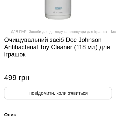
ДЛЯ ПАР
Засоби для догляду та аксесуари для іграшок
Чис
Очищувальний засіб Doc Johnson
Antibacterial Toy Cleaner (118 мл) для
іграшок
499 грн
Повідомити, коли з'явиться
Опис