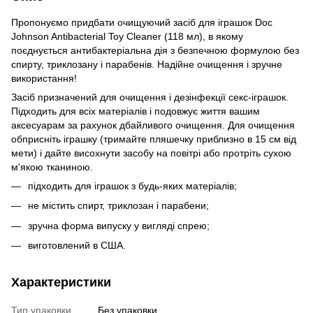
Пропонуємо придбати очищуючий засіб для іграшок Doc
Johnson Antibacterial Toy Cleaner (118 мл), в якому
поєднується антибактеріальна дія з безпечною формулою без
спирту, триклозану і парабенів. Надійне очищення і зручне
використання!
Засіб призначений для очищення і дезінфекції секс-іграшок.
Підходить для всіх матеріалів і подовжує життя вашим
аксесуарам за рахунок дбайливого очищення. Для очищення
обприсніть іграшку (тримайте пляшечку приблизно в 15 см від
мети) і дайте висохнути засобу на повітрі або протріть сухою
м'якою тканиною.
підходить для іграшок з будь-яких матеріалів;
не містить спирт, триклозан і парабени;
зручна форма випуску у вигляді спрею;
виготовлений в США.
Характеристики
Тип упаковки
Без упаковки