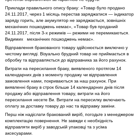
Приклади правильного опису браку: «Товар було продано
24.11.2017, через 1 місяць перестав заряджатися — індикатор
заряду горить, але акумулятор не заряджається, зовнішніх
механічних пошкоджень немає», «Товар був проданий
24.11.2017, після 3-х режимів — режими не перемикаються.
Видимих механічних пошкоджень немає».
Відправлення бракованого товару здійснюється виключно у
чистому вигляді. Візуально брудний товар не приймається в
обробку та відправляється до відправника за його рахунок.
Витрати на пересилання браку, виявленого протягом 14
календарних днів з моменту продажу чи відправлення
замовлення нами, покриваються за наш рахунок. При
виявленні браку в строк більше 14 календарних днів після
продажу або відправлення товару, витрати на його
пересилання несете Ви. Витрати на пересилку включають
оплату за доставку товару до нас та відправку заміни.
Перш ніж надіслати бракований виріб, погодьте з менеджером
комплектацію повернення. Не завжди є необхідність
відправляти виріб у заводській упаковці та з усіма
аксесуарами.