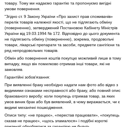
товару. Тому ми надаємо гарантію та пропонуємо вигідні
умови повернення.
"Згідно ст. 9 Закону України «Про захист прав споживачів»
перелік товарів належної якості, що не підлягають обміну
(поверненню), затверджений Постановою Кабінету Міністрів
України від 19.03.1994 № 172. Відповідно до цього документа
не підлягають обміну (поверненню), зокрема, продовольчі
товари, лікарські препарати та засоби, предмети сангігієни та
ряд непродовольчих товарів.
Обмін або повернення коштів покупцю можливий лише в тому
випадку, якщо він помилково отримав інші товари, які не
замовляв.
Гарантійні зобов'язання:
При виявленні браку необхідно надати нам фото або відео з
видимими ознаками несправності або браку, або повний опис
бракованого виробу: коли покупець отримав товар, за яких
умов виник брак або був виявлений, в чому виражається, чи є
видимі механічні пошкодження.
Описи типу: «не працює», «перестав працювати», «покупець
сказав не працює», «щось зламалося» і подібні короткі
претензії оброблятися за гарантією не будуть.