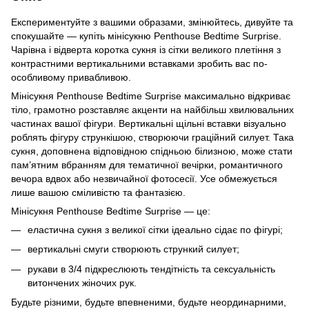
Експериментуйте з вашими образами, змінюйтесь, дивуйте та
спокушайте — купіть мінісукню Penthouse Bedtime Surprise.
Чарівна і відверта коротка сукня із сітки великого плетіння з
контрастними вертикальними вставками зробить вас по-
особливому привабливою.
Мінісукня Penthouse Bedtime Surprise максимально відкриває
тіло, грамотно розставляє акценти на найбільш хвилювальних
частинах вашої фігури. Вертикальні щільні вставки візуально
роблять фігуру стрункішою, створюючи граційний силует. Така
сукня, доповнена відповідною спідньою білизною, може стати
пам’ятним вбранням для тематичної вечірки, романтичного
вечора вдвох або незвичайної фотосесії. Усе обмежується
лише вашою сміливістю та фантазією.
Мінісукня Penthouse Bedtime Surprise — це:
еластична сукня з великої сітки ідеально сідає по фігурі;
вертикальні смуги створюють стрункий силует;
рукави в 3/4 підкреслюють тендітність та сексуальність
витончених жіночих рук.
Будьте різними, будьте впевненими, будьте неординарними,