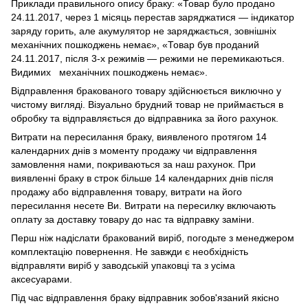
Приклади правильного опису браку: «Товар було продано
24.11.2017, через 1 місяць перестав заряджатися — індикатор
заряду горить, але акумулятор не заряджається, зовнішніх
механічних пошкоджень немає», «Товар був проданий
24.11.2017, після 3-х режимів — режими не перемикаються.
Видимих механічних пошкоджень немає».
Відправлення бракованого товару здійснюється виключно у
чистому вигляді. Візуально брудний товар не приймається в
обробку та відправляється до відправника за його рахунок.
Витрати на пересилання браку, виявленого протягом 14
календарних днів з моменту продажу чи відправлення
замовлення нами, покриваються за наш рахунок. При
виявленні браку в строк більше 14 календарних днів після
продажу або відправлення товару, витрати на його
пересилання несете Ви. Витрати на пересилку включають
оплату за доставку товару до нас та відправку заміни.
Перш ніж надіслати бракований виріб, погодьте з менеджером
комплектацію повернення. Не завжди є необхідність
відправляти виріб у заводській упаковці та з усіма
аксесуарами.
Під час відправлення браку відправник зобов'язаний якісно