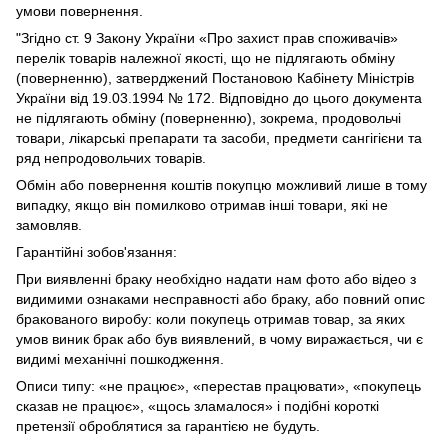
умови повернення.
"Згідно ст. 9 Закону України «Про захист прав споживачів»
перелік товарів належної якості, що не підлягають обміну
(поверненню), затверджений Постановою Кабінету Міністрів
України від 19.03.1994 № 172. Відповідно до цього документа
не підлягають обміну (поверненню), зокрема, продовольчі
товари, лікарські препарати та засоби, предмети сангігієни та
ряд непродовольчих товарів.
Обмін або повернення коштів покупцю можливий лише в тому
випадку, якщо він помилково отримав інші товари, які не
замовляв.
Гарантійні зобов'язання:
При виявленні браку необхідно надати нам фото або відео з
видимими ознаками несправності або браку, або повний опис
бракованого виробу: коли покупець отримав товар, за яких
умов виник брак або був виявлений, в чому виражається, чи є
видимі механічні пошкодження.
Описи типу: «не працює», «перестав працювати», «покупець
сказав не працює», «щось зламалося» і подібні короткі
претензії оброблятися за гарантією не будуть.