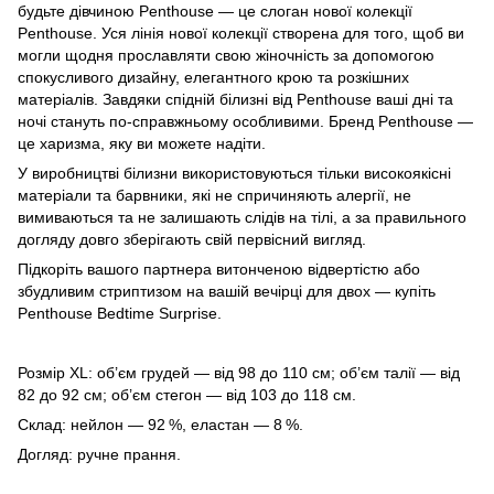
будьте дівчиною Penthouse — це слоган нової колекції
Penthouse. Уся лінія нової колекції створена для того, щоб ви
могли щодня прославляти свою жіночність за допомогою
спокусливого дизайну, елегантного крою та розкішних
матеріалів. Завдяки спідній білизні від Penthouse ваші дні та
ночі стануть по-справжньому особливими. Бренд Penthouse —
це харизма, яку ви можете надіти.
У виробництві білизни використовуються тільки високоякісні
матеріали та барвники, які не спричиняють алергії, не
вимиваються та не залишають слідів на тілі, а за правильного
догляду довго зберігають свій первісний вигляд.
Підкоріть вашого партнера витонченою відвертістю або
збудливим стриптизом на вашій вечірці для двох — купіть
Penthouse Bedtime Surprise.
Розмір XL: об’єм грудей — від 98 до 110 см; об’єм талії — від
82 до 92 см; об’єм стегон — від 103 до 118 см.
Склад: нейлон — 92 %, еластан — 8 %.
Догляд: ручне прання.