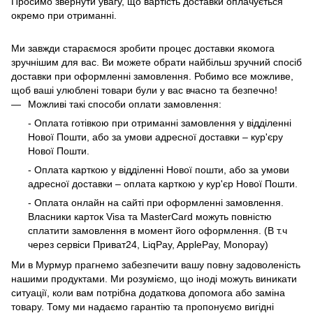
Просимо звернути увагу, що вартість доставки оплачується
окремо при отриманні.
Ми завжди стараємося зробити процес доставки якомога
зручнішим для вас. Ви можете обрати найбільш зручний спосіб
доставки при оформленні замовлення. Робимо все можливе,
щоб ваші улюблені товари були у вас вчасно та безпечно!
Можливі такі способи оплати замовлення:
- Оплата готівкою при отриманні замовлення у відділенні
Нової Пошти, або за умови адресної доставки – кур'єру
Нової Пошти.
- Оплата карткою у відділенні Нової пошти, або за умови
адресної доставки – оплата карткою у кур'єр Нової Пошти.
- Оплата онлайн на сайті при оформленні замовлення.
Власники карток Visa та MasterCard можуть повністю
сплатити замовлення в момент його оформлення. (В т.ч
через сервіси Приват24, LiqPay, ApplePay, Monopay)
Ми в Мурмур прагнемо забезпечити вашу повну задоволеність
нашими продуктами. Ми розуміємо, що іноді можуть виникати
ситуації, коли вам потрібна додаткова допомога або заміна
товару. Тому ми надаємо гарантію та пропонуємо вигідні