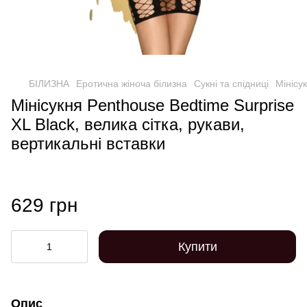
БІЛИЗНА
Еротична жіноча білизна
Сукні та спідниці
Мінісу
Мінісукня Penthouse Bedtime Surprise
XL Black, велика сітка, рукави,
вертикальні вставки
629 грн
Купити
Опис