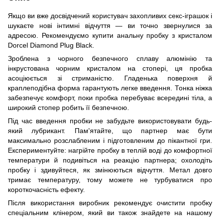
Якщо ви вже досвідчений користувач захопливих секс-іграшок і
шукаєте нові інтимні відчуття — ви точно звернулися за
адресою. Рекомендуємо купити анальну пробку з кристалом
Dorcel Diamond Plug Black.
Зроблена з чорного безпечного сплаву алюмінію та
інкрустована чорним кристалом на стопері, ця пробка
асоціюється зі стриманістю. Гладенька поверхня й
краплеподібна форма гарантують легке введення. Тонка ніжка
забезпечує комфорт, поки пробка перебуває всередині тіла, а
широкий стопер робить її безпечною.
Під час введення пробки не забудьте використовувати будь-
який лубрикант. Пам'ятайте, що партнер має бути
максимально розслабленим і підготовленим до пікантної гри.
Експериментуйте: нагрійте пробку в теплій воді до комфортної
температури й подивіться на реакцію партнера; охолодіть
пробку і здивуйтеся, як змінюються відчуття. Метал довго
тримає температуру, тому можете не турбуватися про
короткочасність ефекту.
Після використання виробник рекомендує очистити пробку
спеціальним клінером, який ви також знайдете на нашому