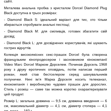
сайті.
Металева анальна пробка з кристалом Dorcel Diamond Plug
Black доступна в трьох розмірах:
- Diamond Black S: ідеальний варіант для тих, хто тільки
збирається спробувати анальні пестощі;
- Diamond Black M: для сміливців, готових збагатити свій
досвід;
- Diamond Black L: для досвідчених користувачів, які шукають
гострих відчуттів.
Колекція високоякісних секс-іграшок Dorcel була створена
французьким кінопродюсером і засновником кінокомпанії
Video Marc Dorcel Марком Дорселем. Починав Дорсель 1968
року з друку еротичних оповідань, потім написав перший
роман, який став бестселером серед шанувальників
полунички. Нині ім’я Марка Дорселя носить телеканал,
кінокомпанія і виробництво чудових іграшок для дорослих.
Стиль і розкіш — саме так можна коротко охарактеризувати
цей продукт.
Розмір L: загальна довжина — 9,5 см, довжина введення — 6
см, максимальний діаметр — 4,1 см, діаметр стопера — 4,1
см, маса — 160 г.