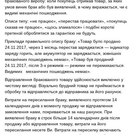
бракованого виробу: коли покупець отримав товар, за яких
умов виник брак або був виявлений, в чому виражається, чи є
видимі механічні пошкодження.
Описи типу: «не працює», «перестав працювати», «покупець
сказав не працює», «щось зламалося» і подібні короткі
претензії оброблятися за гарантією не будуть.
Приклади правильного опису браку: «Товар було продано
24.11.2017, через 1 місяць перестав заряджатися — індикатор
заряду горить, але акумулятор не заряджається, зовнішніх
механічних пошкоджень немає», «Товар був проданий
24.11.2017, після 3-х режимів — режими не перемикаються.
Видимих механічних пошкоджень немає».
Відправлення бракованого товару здійснюється виключно у
чистому вигляді. Візуально брудний товар не приймається в
обробку та відправляється до відправника за його рахунок.
Витрати на пересилання браку, виявленого протягом 14
календарних днів з моменту продажу чи відправлення
замовлення нами, покриваються за наш рахунок. При
виявленні браку в строк більше 14 календарних днів після
продажу або відправлення товару, витрати на його
пересилання несете Ви. Витрати на пересилку включають