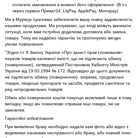
сплатити замовлення в момент його оформлення. (В т.ч
через сервіси Приват24, LiqPay, ApplePay, Monopay)
Ми в Мурмур прагнемо забезпечити вашу повну задоволеність
нашими продуктами. Ми розуміємо, що іноді можуть виникати
ситуації, коли вам потрібна додаткова допомога або заміна
товару. Тому ми надаємо гарантію та пропонуємо вигідні
умови повернення.
"Згідно ст. 9 Закону України «Про захист прав споживачів»
перелік товарів належної якості, що не підлягають обміну
(поверненню), затверджений Постановою Кабінету Міністрів
України від 19.03.1994 № 172. Відповідно до цього документа
не підлягають обміну (поверненню), зокрема, продовольчі
товари, лікарські препарати та засоби, предмети сангігієни та
ряд непродовольчих товарів.
Обмін або повернення коштів покупцю можливий лише в тому
випадку, якщо він помилково отримав інші товари, які не
замовляв.
Гарантійні зобов'язання:
При виявленні браку необхідно надати нам фото або відео з
видимими ознаками несправності або браку, або повний опис